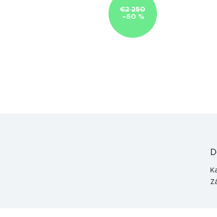
€2 250
–50 %
D
K
Z