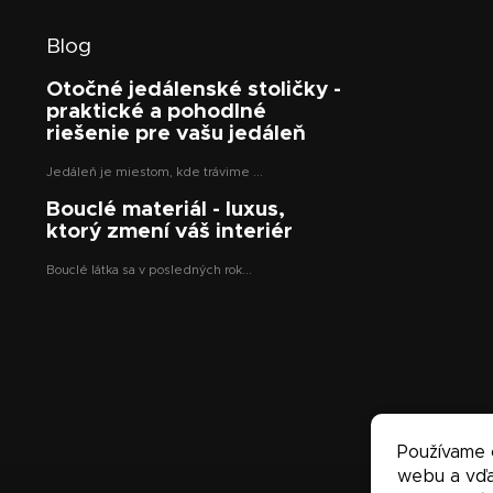
Blog
Otočné jedálenské stoličky -
praktické a pohodlné
riešenie pre vašu jedáleň
Jedáleň je miestom, kde trávime ...
Bouclé materiál - luxus,
ktorý zmení váš interiér
Bouclé látka sa v posledných rok...
Používame 
webu a vďa