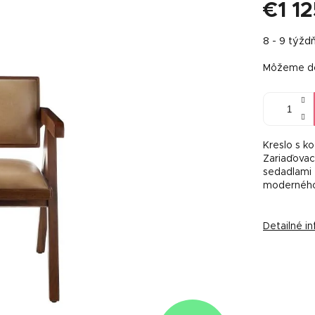
€1 1
Jednotkov
8 - 9 týžd
cena:
Môžeme do
Kreslo s k
Zariaďovací
sedadlami 
moderného 
Detailné i