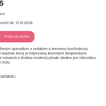
25
á
ňov
ručiť do:
12.10.2026
Pridať do košíka
oženým operadlom a sedákom a drevenou konštrukciou.
 doplnok, ktorý je inšpirovaný ikonickými dizajnérskymi
z minulosti a dodáva moderný pôvab. Ideálne pre milovníkov
štýlu.
nformácie