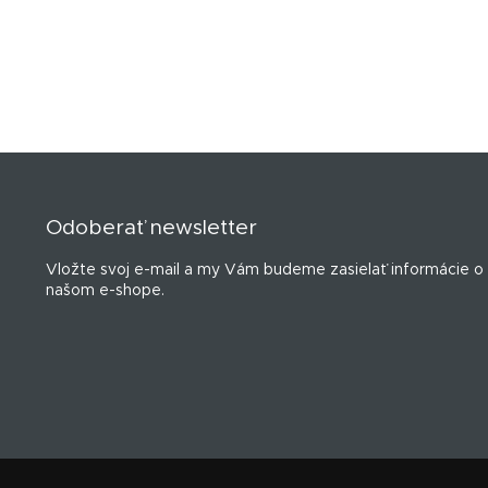
Z
á
p
Odoberať newsletter
ä
t
Vložte svoj e-mail a my Vám budeme zasielať informácie o
i
našom e-shope.
e