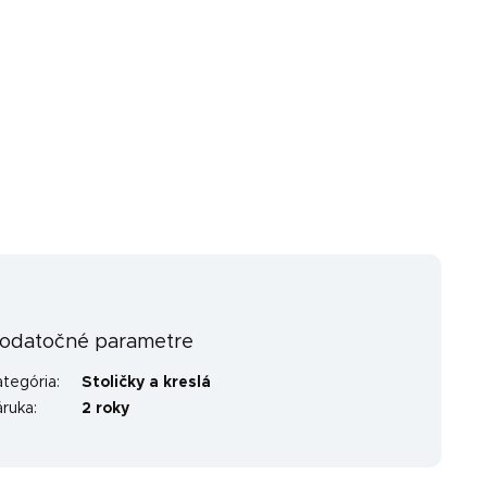
odatočné parametre
ategória
:
Stoličky a kreslá
áruka
:
2 roky