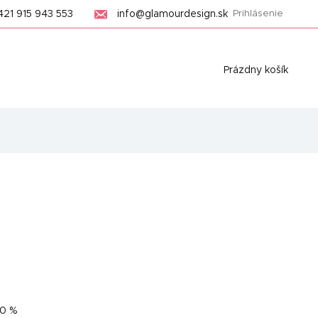
421 915 943 553
info@glamourdesign.sk
Prihlásenie
Nákupný
Prázdny košík
košík
0 %