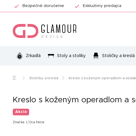
Prejsť
Bezpečné doručenie
Exkluzívny predajca
na
obsah
Zrkadlá
Stoly a stolíky
Stoličky a kreslá
Domov
Stoličky a kreslá
Kreslo s koženým operadlom a sedá
Kreslo s koženým operadlom a 
Akcia
Značka:
L’Oca Nera