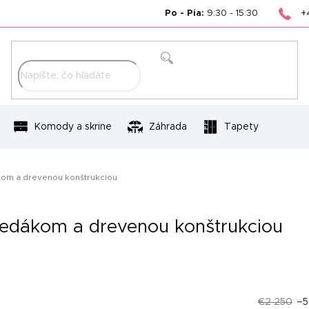
+
Po - Pia:
9:30 - 15:30
Hľadať
Komody a skrine
Záhrada
Tapety
kom a drevenou konštrukciou
sedákom a drevenou konštrukciou
€2 250
–5