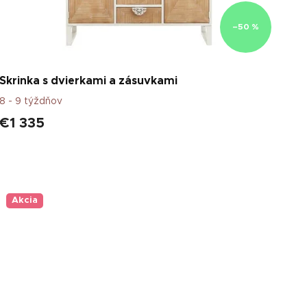
o
v
–50 %
Skrinka s dvierkami a zásuvkami
8 - 9 týždňov
€1 335
Akcia