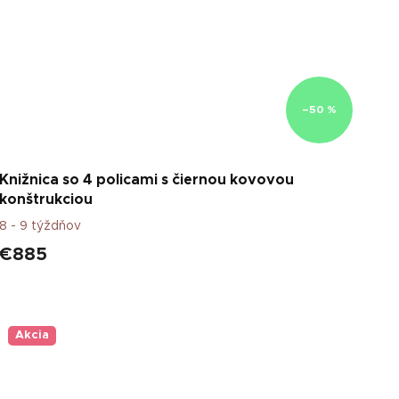
–50 %
Knižnica so 4 policami s čiernou kovovou
konštrukciou
8 - 9 týždňov
€885
Akcia