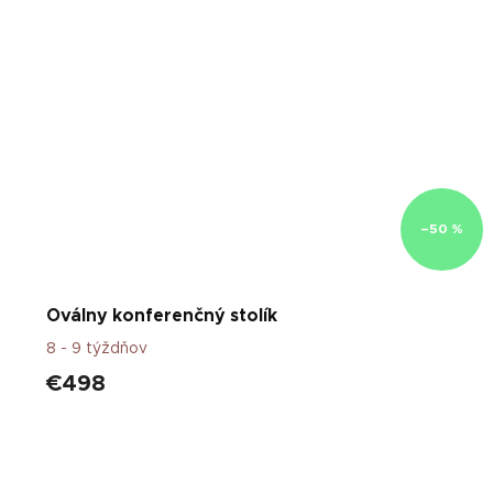
–50 %
Oválny konferenčný stolík
8 - 9 týždňov
€498