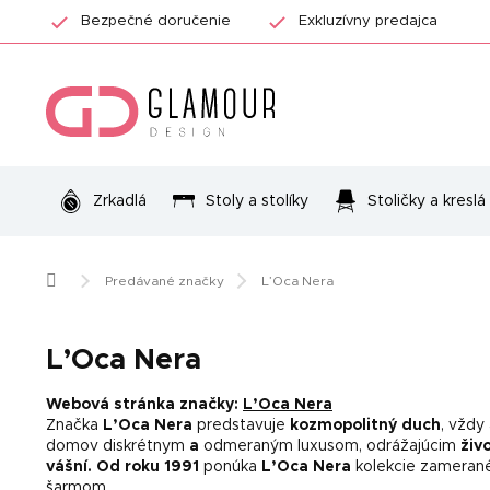
Prejsť
Bezpečné doručenie
Exkluzívny predajca
na
obsah
Zrkadlá
Stoly a stolíky
Stoličky a kreslá
Domov
Predávané značky
L’Oca Nera
L’Oca Nera
Webová stránka značky:
L’Oca Nera
Značka
L’Oca Nera
predstavuje
kozmopolitný duch
, vždy
domov diskrétnym
a
odmeraným luxusom, odrážajúcim
živ
vášní.
Od roku 1991
ponúka
L’Oca Nera
kolekcie zamerané
šarmom.