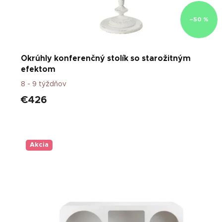
t
o
–50 %
v
Okrúhly konferenčný stolík so starožitným
efektom
8 - 9 týždňov
€426
Akcia