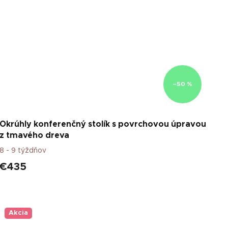
–50 %
Okrúhly konferenčný stolík s povrchovou úpravou
z tmavého dreva
8 - 9 týždňov
€435
Akcia