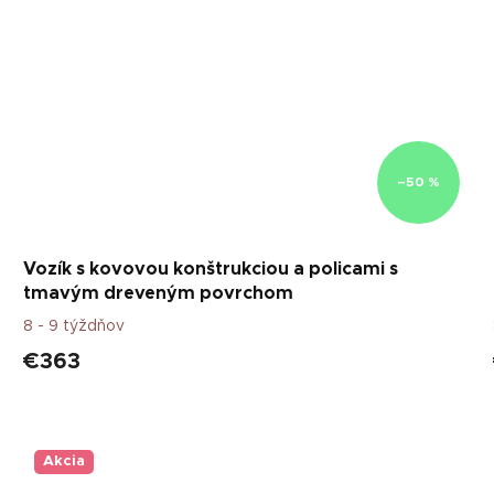
–50 %
Vozík s kovovou konštrukciou a policami s
tmavým dreveným povrchom
8 - 9 týždňov
€363
Akcia