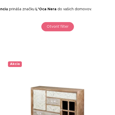
nciu
prináša značku
L’Oca Nera
do vašich domovov.
Otvoriť filter
Akcia