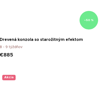
–50 %
Drevená konzola so starožitným efektom
8 - 9 týždňov
€885
Akcia