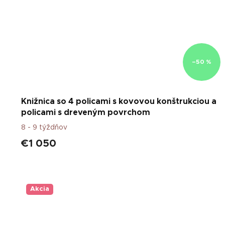
–50 %
Knižnica so 4 policami s kovovou konštrukciou a
policami s dreveným povrchom
8 - 9 týždňov
€1 050
Akcia