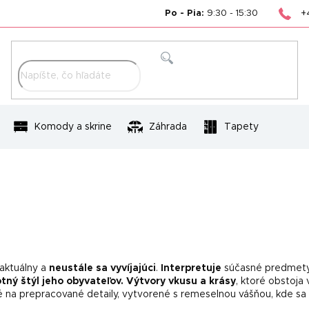
+
Po - Pia:
9:30 - 15:30
Hľadať
Komody a skrine
Záhrada
Tapety
 aktuálny a
neustále sa vyvíjajúci
.
Interpretuje
súčasné predmet
otný štýl jeho obyvateľov.
Výtvory vkusu a krásy
, ktoré obstoja
 na prepracované detaily, vytvorené s remeselnou vášňou, kde sa 