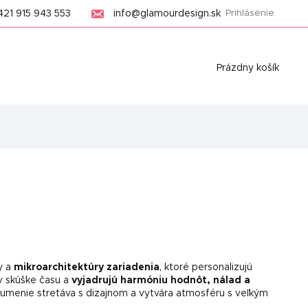
421 915 943 553
info@glamourdesign.sk
Prihlásenie
Nákupný
Prázdny košík
košík
y a
mikroarchitektúry zariadenia
, ktoré personalizujú
 v skúške času a
vyjadrujú harmóniu hodnôt, nálad a
umenie stretáva s dizajnom a vytvára atmosféru s veľkým