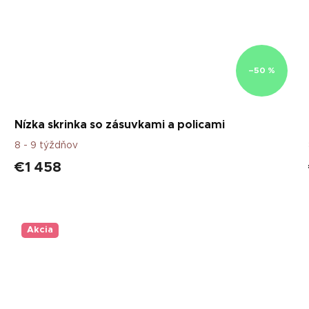
–50 %
Nízka skrinka so zásuvkami a policami
8 - 9 týždňov
€1 458
Akcia