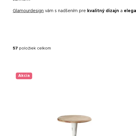
Glamourdesign
vám s nadšením pre
kvalitný dizajn
a
elega
57
položiek celkom
V
ý
p
Akcia
i
s
p
r
o
d
u
k