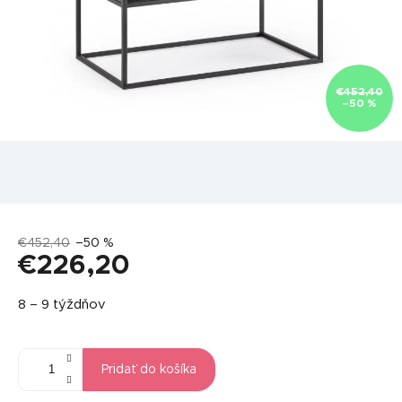
€452,40
–50 %
€452,40
–50 %
€226,20
Jednotková
8 – 9 týždňov
cena:
Pridať do košíka