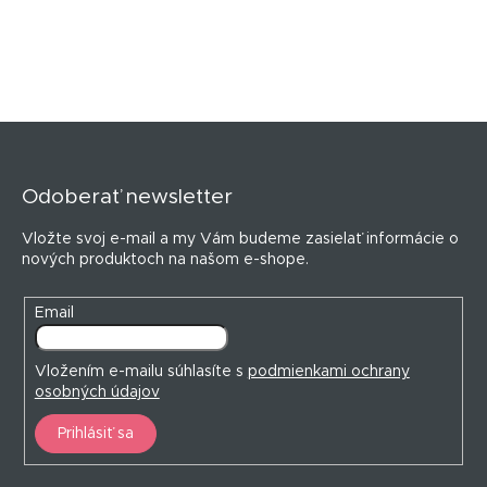
Z
á
p
Odoberať newsletter
ä
t
Vložte svoj e-mail a my Vám budeme zasielať informácie o
i
nových produktoch na našom e-shope.
e
Email
Vložením e-mailu súhlasíte s
podmienkami ochrany
osobných údajov
Prihlásiť sa