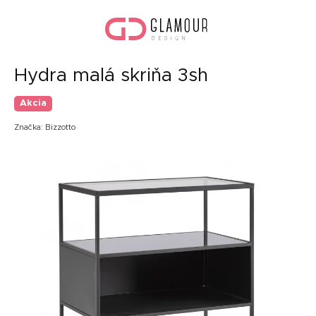
Prejsť
Nák
na
koší
obsah
Hydra malá skriňa 3sh
Akcia
Značka:
Bizzotto