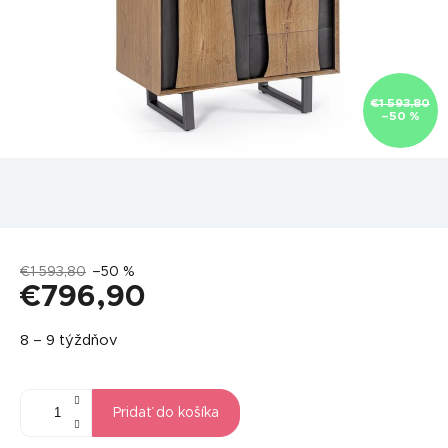
€1 593,80
–50 %
€1 593,80
–50 %
€796,90
Jednotková
8 – 9 týždňov
cena:
Pridať do košíka