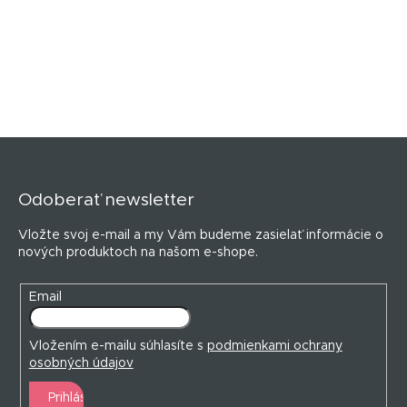
Z
á
p
Odoberať newsletter
ä
t
Vložte svoj e-mail a my Vám budeme zasielať informácie o
i
nových produktoch na našom e-shope.
e
Email
Vložením e-mailu súhlasíte s
podmienkami ochrany
osobných údajov
Prihlásiť