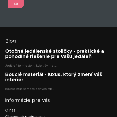
sa
Blog
Otočné jedálenské stoličky - praktické a
pohodlné riešenie pre vašu jedáleň
Jedáleň je miestom, kde trávime ...
Bouclé materiál - luxus, ktorý zmení váš
interiér
Bouclé látka sa v posledných rok...
Informácie pre vás
O nás