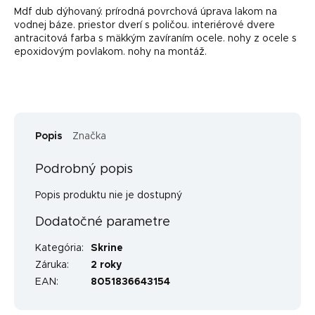
Mdf dub dýhovaný. prírodná povrchová úprava lakom na
vodnej báze. priestor dverí s poličou. interiérové dvere
antracitová farba s mäkkým zavíraním ocele. nohy z ocele s
epoxidovým povlakom. nohy na montáž.
Popis
Značka
Podrobný popis
Popis produktu nie je dostupný
Dodatočné parametre
Kategória
:
Skrine
Záruka
:
2 roky
EAN
:
8051836643154