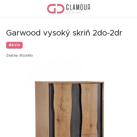
Prejsť
na
obsah
Garwood vysoký skriň 2do-2dr
Akcia
Značka:
Bizzotto