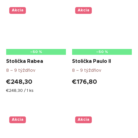
Akcia
Akcia
–50 %
–50 %
Stolička Rabea
Stolička Paulo II
8 – 9 týždňov
8 – 9 týždňov
€248,30
€176,80
Jednotková
€248,30 / 1 ks
cena:
Akcia
Akcia