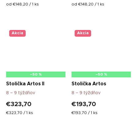
Jednotková
Jednotková
od €148,20 / 1 ks
od €148,20 / 1 ks
cena:
cena:
Akcia
Akcia
–50 %
–50 %
Stolička Artos II
Stolička Artos
8 – 9 týždňov
8 – 9 týždňov
€323,70
€193,70
Jednotková
Jednotková
€323,70 / 1 ks
€193,70 / 1 ks
cena:
cena: