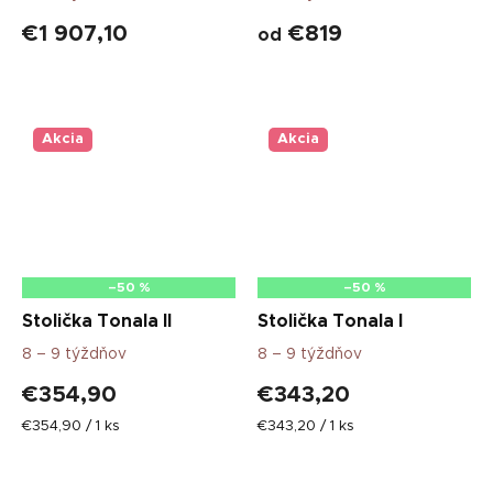
€1 907,10
€819
od
Akcia
Akcia
–50 %
–50 %
Stolička Tonala II
Stolička Tonala I
8 – 9 týždňov
8 – 9 týždňov
€354,90
€343,20
Jednotková
Jednotková
€354,90 / 1 ks
€343,20 / 1 ks
cena:
cena: