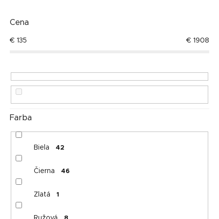
n
Najdrahšie
i
e
Cena
Najpredávanejšie
p
€
135
€
1908
r
Abecedne
o
d
u
k
t
o
Farba
v
Biela
42
Čierna
46
Zlatá
1
Ružová
8