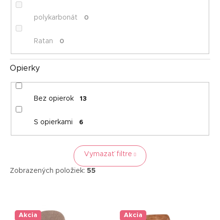
polykarbonát
0
Ratan
0
Opierky
Bez opierok
13
S opierkami
6
Vymazať filtre
Zobrazených položiek:
55
V
ý
p
Akcia
Akcia