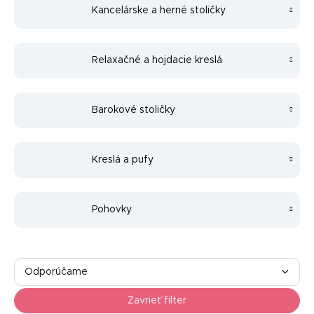
Kancelárske a herné stoličky
Relaxačné a hojdacie kreslá
Barokové stoličky
Kreslá a pufy
Pohovky
R
a
Odporúčame
d
Najlacnejšie
e
Zavrieť filter