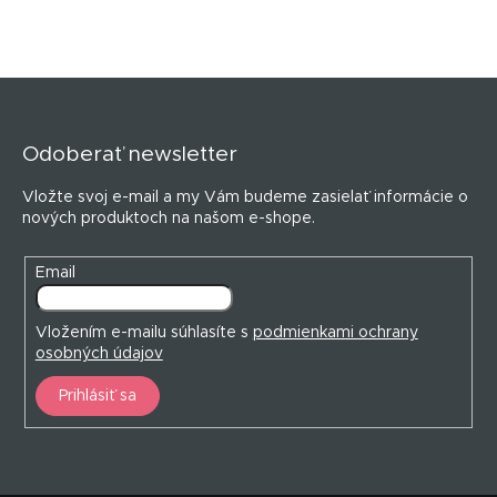
i
e
e
p
r
v
Z
k
á
y
p
v
Odoberať newsletter
ä
ý
t
p
Vložte svoj e-mail a my Vám budeme zasielať informácie o
i
i
nových produktoch na našom e-shope.
s
e
u
Email
Vložením e-mailu súhlasíte s
podmienkami ochrany
osobných údajov
Prihlásiť sa