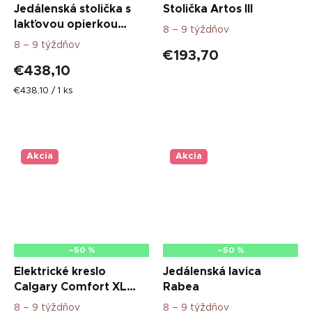
Jedálenská stolička s
Stolička Artos III
lakťovou opierkou
8 – 9 týždňov
Quebec E
8 – 9 týždňov
€193,70
€438,10
Jednotková
€438,10 / 1 ks
cena:
Akcia
Akcia
–50 %
–50 %
Elektrické kreslo
Jedálenská lavica
Calgary Comfort XL
Rabea
hnedé
8 – 9 týždňov
8 – 9 týždňov