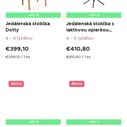
–50 %
–50 %
Jedálenská stolička
Jedálenská stolička s
Dotty
lakťovou opierkou
Quebec S
8 – 9 týždňov
8 – 9 týždňov
€399,10
€410,80
Jednotková
Jednotková
€399,10 / 1 ks
€410,80 / 1 ks
cena:
cena:
Akcia
Akcia
–50 %
–50 %