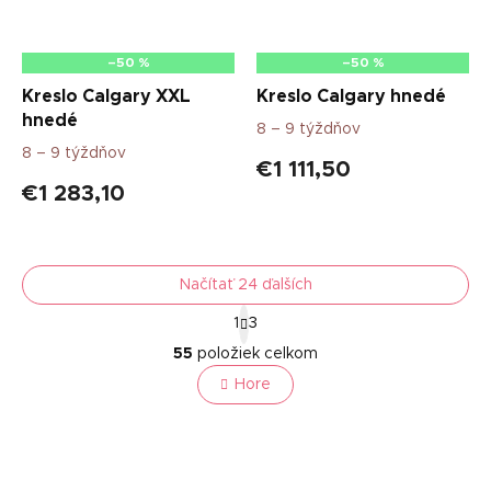
–50 %
–50 %
Kreslo Calgary XXL
Kreslo Calgary hnedé
hnedé
8 – 9 týždňov
8 – 9 týždňov
€1 111,50
€1 283,10
Načítať 24 ďalších
S
1
3
t
O
r
55
položiek celkom
v
á
l
Hore
n
á
k
o
d
v
a
a
c
n
i