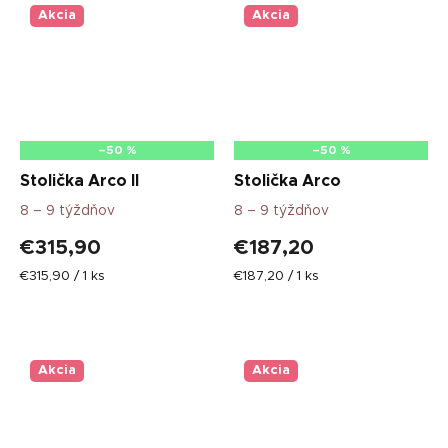
Akcia
Akcia
–50 %
–50 %
Stolička Arco II
Stolička Arco
8 – 9 týždňov
8 – 9 týždňov
€315,90
€187,20
Jednotková
Jednotková
€315,90 / 1 ks
€187,20 / 1 ks
cena:
cena:
Akcia
Akcia