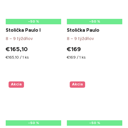
–50 %
–50 %
Stolička Paulo I
Stolička Paulo
8 – 9 týždňov
8 – 9 týždňov
€165,10
€169
Jednotková
Jednotková
€165,10 / 1 ks
€169 / 1 ks
cena:
cena:
Akcia
Akcia
–50 %
–50 %