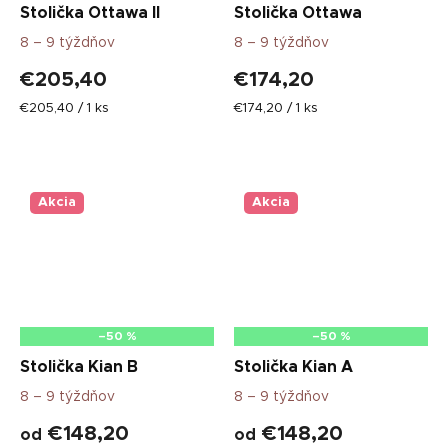
Stolička Ottawa II
Stolička Ottawa
8 – 9 týždňov
8 – 9 týždňov
€205,40
€174,20
Jednotková
Jednotková
€205,40 / 1 ks
€174,20 / 1 ks
cena:
cena:
Akcia
Akcia
–50 %
–50 %
Stolička Kian B
Stolička Kian A
8 – 9 týždňov
8 – 9 týždňov
€148,20
€148,20
od
od