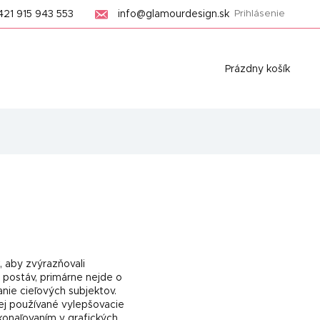
421 915 943 553
info@glamourdesign.sk
Prihlásenie
Nákupný
Prázdny košík
košík
, aby zvýrazňovali
 postáv, primárne nejde o
nie cieľových subjektov.
ej používané vylepšovacie
konaľovaním v grafických