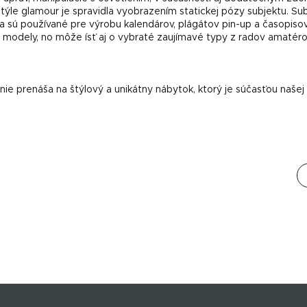
ýle glamour je spravidla vyobrazením statickej pózy subjektu. Sub
 sú používané pre výrobu kalendárov, plágátov pin-up a časopisov
e modely, no môže ísť aj o vybraté zaujímavé typy z radov amatér
ie prenáša na štýlový a unikátny nábytok, ktorý je súčasťou našej