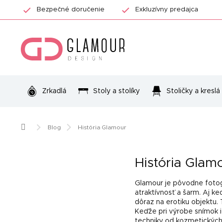
Prejsť
Bezpečné doručenie
Exkluzívny predajca
na
obsah
Zrkadlá
Stoly a stolíky
Stoličky a kreslá
Domov
Blog
História Glamour
História Glam
Glamour je pôvodne fotogr
atraktívnosť a šarm. Aj k
dôraz na erotiku objektu.
Keďže pri výrobe snímok i
techniky od kozmetických