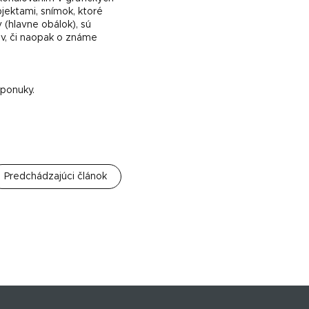
jektami, snímok, ktoré
 (hlavne obálok), sú
ov, či naopak o známe
 ponuky.
Predchádzajúci článok