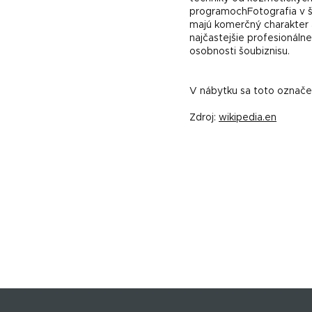
programochFotografia v št
majú komerčný charakter a
najčastejšie profesionáln
osobnosti šoubiznisu.
V nábytku sa toto označen
Zdroj:
wikipedia.en
Z
á