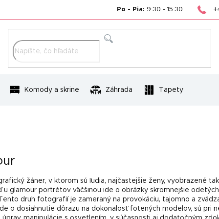
+
Po - Pia:
9:30 - 15:30
Hľadať
Komody a skrine
Záhrada
Tapety
our
afický žáner, v ktorom sú ľudia, najčastejšie ženy, vyobrazené tak
eď u glamour portrétov väčšinou ide o obrázky skromnejšie odetých
 Tento druh fotografií je zameraný na provokáciu, tajomno a zvádza
de o dosiahnutie dôrazu na dokonalosť fotených modelov, sú pri n
 úprav, manipulácie s osvetlením, v súčasnosti aj dodatočným zdo