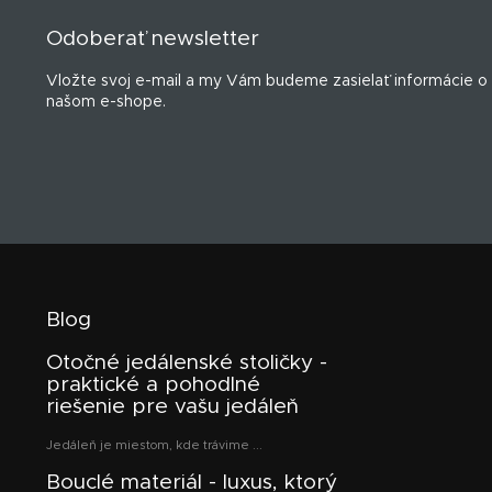
p
Odoberať newsletter
ä
t
Vložte svoj e-mail a my Vám budeme zasielať informácie o
i
našom e-shope.
e
Blog
Otočné jedálenské stoličky -
praktické a pohodlné
riešenie pre vašu jedáleň
Jedáleň je miestom, kde trávime ...
Bouclé materiál - luxus, ktorý