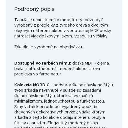
Podrobný popis
Tabuľa je umiestnená v ráme, ktorý môže byť
vyrobený z preglejky z tvrdého dreva s dvojitým
olejovým náterom ,alebo z vodotesnej MDF dosky
natretej viaczložkovým lakom. Vzadu sú vešiaky.
Zrkadlo je vyrobené na objednávku.
Dostupné vo farbách rámu:
doska MDF - čierna,
biela, zlatá, strieborná, medená alebo listová
preglejka vo farbe natur.
Kolekcia NORDIC
- podstata škandinávskeho štýlu,
tvorí zrkadlá navrhnuté v súlade so zásadami
škandinávskeho štýlu, ktoré sa vyznačujú
minimalizmom, jednoduchosťou a funkčnosťou.
Silný vzťah k prírode bol vyjadrený použitím
drevených dekoratívnych prvkov, vďaka ktorým
zrkadlá z tejto kolekcie dodajú interiéru teplý a
útulný charakter. Elegantný, moderný dizajn