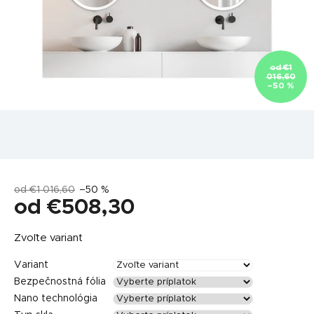
od €1
016,60
–50 %
od €1 016,60
–50 %
od
€508,30
Jednotková
Zvoľte variant
cena:
Variant
Bezpečnostná fólia
Nano technológia