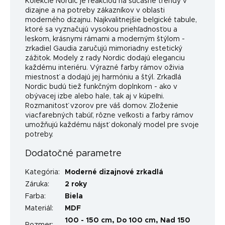
Kolekcie Nordic je reakciou na súčasné trendy v
dizajne a na potreby zákazníkov v oblasti
moderného dizajnu. Najkvalitnejšie belgické tabule,
ktoré sa vyznačujú vysokou priehľadnosťou a
leskom, krásnymi rámami a moderným štýlom -
zrkadiel Gaudia zaručujú mimoriadny estetický
zážitok. Modely z rady Nordic dodajú eleganciu
každému interiéru. Výrazné farby rámov oživia
miestnosť a dodajú jej harmóniu a štýl. Zrkadlá
Nordic budú tiež funkčným doplnkom - ako v
obývacej izbe alebo hale, tak aj v kúpeľni.
Rozmanitosť vzorov pre váš domov. Zloženie
viacfarebných tabúľ, rôzne veľkosti a farby rámov
umožňujú každému nájsť dokonalý model pre svoje
potreby.
Dodatočné parametre
Kategória
:
Moderné dizajnové zrkadlá
Záruka
:
2 roky
Farba
:
Biela
Materiál
:
MDF
100 - 150 cm, Do 100 cm, Nad 150
Rozmer
: