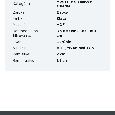
Moderné dizajnové
Kategória
:
zrkadlá
Záruka
:
2 roky
Farba
:
Zlatá
Materiál
:
MDF
Rozmedzie pre
Do 100 cm
,
100 - 150
filtrovanie
:
cm
Tvar
:
Okrúhle
Materiál
:
MDF, zrkadlové sklo
Rám šírka
:
2 cm
Rám hrúbka
:
1,8 cm
Z