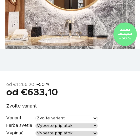
od €1
266,20
–50 %
od €1 266,20
–50 %
od
€633,10
Jednotková
Zvoľte variant
cena:
Variant
Farba svetla
Vypínač