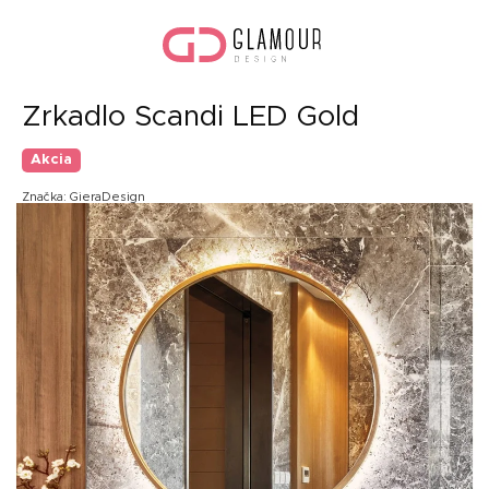
Prejsť
Nák
na
koší
obsah
Zrkadlo Scandi LED Gold
Akcia
Značka:
GieraDesign