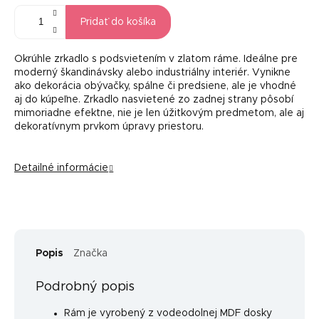
Pridať do košíka
Okrúhle zrkadlo s podsvietením
v zlatom ráme
.
Ideálne pre
moderný škandinávsky alebo industriálny interiér.
Vynikne
ako dekorácia obývačky, spálne či predsiene, ale je vhodné
aj do kúpeľne.
Zrkadlo nasvietené zo zadnej strany pôsobí
mimoriadne efektne, nie je len úžitkovým predmetom, ale aj
dekoratívnym prvkom úpravy priestoru.
Detailné informácie
Popis
Značka
Podrobný popis
Rám je vyrobený z vodeodolnej MDF dosky