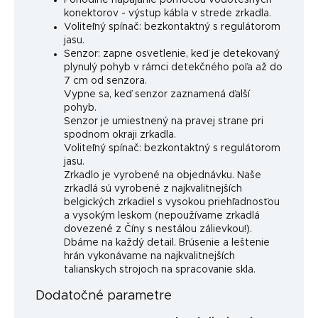
konektorov - výstup kábla v strede zrkadla.
Voliteľný spínač: bezkontaktný s regulátorom
jasu.
Senzor: zapne osvetlenie, keď je detekovaný
plynulý pohyb v rámci detekčného poľa až do
7 cm od senzora.
Vypne sa, keď senzor zaznamená ďalší
pohyb.
Senzor je umiestnený na pravej strane pri
spodnom okraji zrkadla.
Voliteľný spínač: bezkontaktný s regulátorom
jasu.
Zrkadlo je vyrobené na objednávku. Naše
zrkadlá sú vyrobené z najkvalitnejších
belgických zrkadiel s vysokou priehľadnosťou
a vysokým leskom (nepoužívame zrkadlá
dovezené z Číny s nestálou zálievkou!).
Dbáme na každý detail. Brúsenie a leštenie
hrán vykonávame na najkvalitnejších
talianskych strojoch na spracovanie skla.
Dodatočné parametre