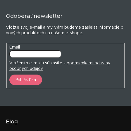
á
p
Odoberať newsletter
ä
t
Vložte svoj e-mail a my Vám budeme zasielať informácie o
i
nových produktoch na našom e-shope.
e
Email
Vložením e-mailu súhlasíte s
podmienkami ochrany
osobných údajov
Prihlásiť sa
Blog