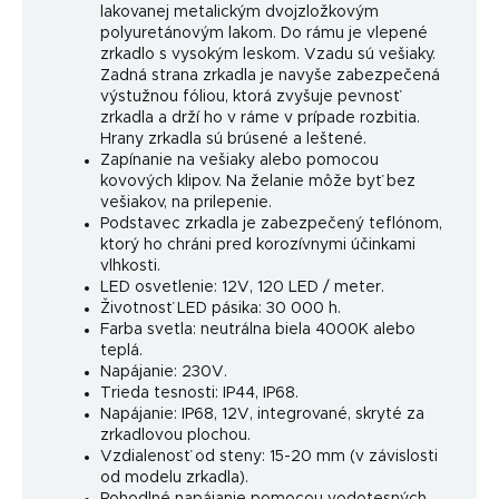
lakovanej metalickým dvojzložkovým
polyuretánovým lakom. Do rámu je vlepené
zrkadlo s vysokým leskom. Vzadu sú vešiaky.
Zadná strana zrkadla je navyše zabezpečená
výstužnou fóliou, ktorá zvyšuje pevnosť
zrkadla a drží ho v ráme v prípade rozbitia.
Hrany zrkadla sú brúsené a leštené.
Zapínanie na vešiaky alebo pomocou
kovových klipov. Na želanie môže byť bez
vešiakov, na prilepenie.
Podstavec zrkadla je zabezpečený teflónom,
ktorý ho chráni pred korozívnymi účinkami
vlhkosti.
LED osvetlenie: 12V, 120 LED / meter.
Životnosť LED pásika: 30 000 h.
Farba svetla: neutrálna biela 4000K alebo
teplá.
Napájanie: 230V.
Trieda tesnosti: IP44, IP68.
Napájanie: IP68, 12V, integrované, skryté za
zrkadlovou plochou.
Vzdialenosť od steny: 15-20 mm (v závislosti
od modelu zrkadla).
Pohodlné napájanie pomocou vodotesných