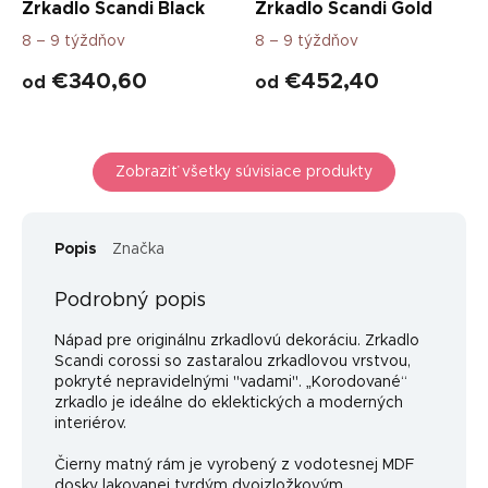
Zrkadlo Scandi Black
Zrkadlo Scandi Gold
8 – 9 týždňov
8 – 9 týždňov
€340,60
€452,40
od
od
Zobraziť všetky súvisiace produkty
Popis
Značka
Podrobný popis
Nápad pre originálnu zrkadlovú dekoráciu. Zrkadlo
Scandi corossi so zastaralou zrkadlovou vrstvou,
pokryté nepravidelnými "vadami". „Korodované“
zrkadlo je ideálne do eklektických a moderných
interiérov.
Čierny matný rám je vyrobený z vodotesnej MDF
dosky lakovanej tvrdým dvojzložkovým