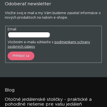
p
Odoberať newsletter
ä
t
Vložte svoj e-mail a my Vám budeme zasielať informácie o
i
nových produktoch na našom e-shope.
e
Email
Vložením e-mailu súhlasíte s
podmienkami ochrany
osobných údajov
Prihlásiť sa
Blog
Otočné jedálenské stoličky - praktické a
pohodlné riešenie pre vašu jedáleň