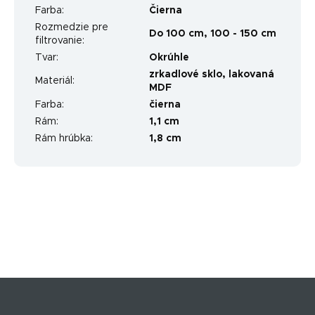
Farba
:
Čierna
Rozmedzie pre
Do 100 cm
,
100 - 150 cm
filtrovanie
:
Tvar
:
Okrúhle
zrkadlové sklo, lakovaná
Materiál
:
MDF
Farba
:
čierna
Rám
:
1,1 cm
Rám hrúbka
:
1,8 cm
Z
á