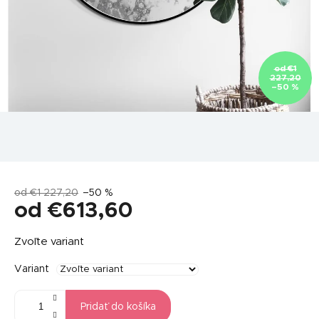
od €1
227,20
–50 %
od €1 227,20
–50 %
od
€613,60
Jednotková
Zvoľte variant
cena:
Variant
Pridať do košíka