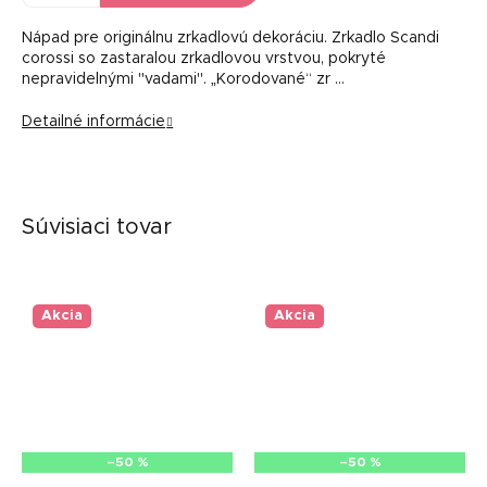
Nápad pre originálnu zrkadlovú dekoráciu. Zrkadlo Scandi
corossi so zastaralou zrkadlovou vrstvou, pokryté
nepravidelnými "vadami". „Korodované“ zr …
Detailné informácie
Súvisiaci tovar
Akcia
Akcia
–50 %
–50 %