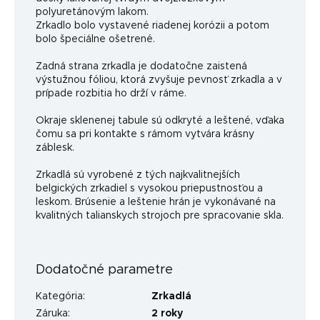
polyuretánovým lakom.
Zrkadlo bolo vystavené riadenej korózii a potom
bolo špeciálne ošetrené.
Zadná strana zrkadla je dodatočne zaistená
výstužnou fóliou, ktorá zvyšuje pevnosť zrkadla a v
prípade rozbitia ho drží v ráme.
Okraje sklenenej tabule sú odkryté a leštené, vďaka
čomu sa pri kontakte s rámom vytvára krásny
záblesk.
Zrkadlá sú vyrobené z tých najkvalitnejších
belgických zrkadiel s vysokou priepustnosťou a
leskom. Brúsenie a leštenie hrán je vykonávané na
kvalitných talianskych strojoch pre spracovanie skla.
Dodatočné parametre
Kategória
:
Zrkadlá
Záruka
:
2 roky