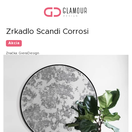
Prejsť
Nák
na
koší
obsah
Zrkadlo Scandi Corrosi
Akcia
Značka:
GieraDesign