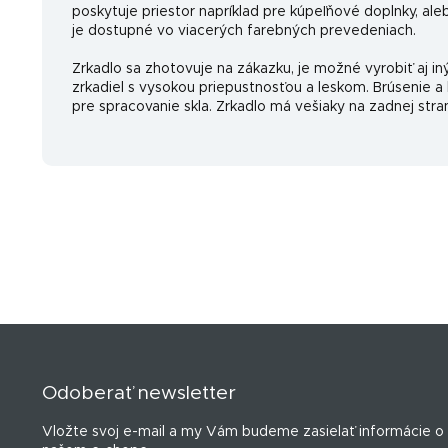
poskytuje priestor napríklad pre kúpeľňové doplnky, aleb
je dostupné vo viacerých farebných prevedeniach.
Zrkadlo sa zhotovuje na zákazku, je možné vyrobiť aj in
zrkadiel s vysokou priepustnosťou a leskom. Brúsenie a 
pre spracovanie skla. Zrkadlo má vešiaky na zadnej stra
Z
á
p
Odoberať newsletter
ä
t
Vložte svoj e-mail a my Vám budeme zasielať informácie o
i