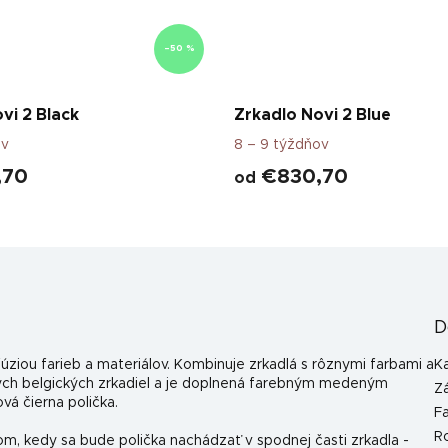
–50 %
vi 2 Black
Zrkadlo Novi 2 Blue
ov
8 – 9 týždňov
,70
€830,70
od
D
úziou farieb a materiálov. Kombinuje zrkadlá s rôznymi farbami a
K
ných belgických zrkadiel a je doplnená farebným medeným
Z
á čierna polička.
F
R
, kedy sa bude polička nachádzať v spodnej časti zrkadla -