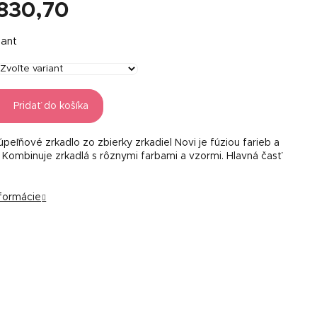
830,70
á
iant
Pridať do košíka
peľňové zrkadlo zo zbierky zrkadiel Novi je fúziou farieb a
. Kombinuje zrkadlá s rôznymi farbami a vzormi. Hlavná časť
nformácie