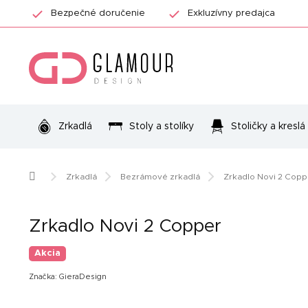
Prejsť
Bezpečné doručenie
Exkluzívny predajca
na
obsah
Zrkadlá
Stoly a stolíky
Stoličky a kreslá
Domov
Zrkadlá
Bezrámové zrkadlá
Zrkadlo Novi 2 Copp
Zrkadlo Novi 2 Copper
Akcia
Značka:
GieraDesign