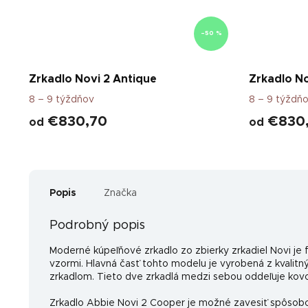
–50 %
Zrkadlo Novi 2 Antique
Zrkadlo No
8 – 9 týždňov
8 – 9 týždň
€830,70
€830
od
od
Popis
Značka
Podrobný popis
Moderné kúpeľňové zrkadlo zo zbierky zrkadiel Novi je f
vzormi. Hlavná časť tohto modelu je vyrobená z kvalit
zrkadlom. Tieto dve zrkadlá medzi sebou oddeľuje kovov
Zrkadlo Abbie Novi 2 Cooper je možné zavesiť spôsobom