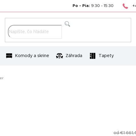
+
Po - Pia:
9:30 - 15:30
Hľadať
Komody a skrine
Záhrada
Tapety
er
od €1 661,