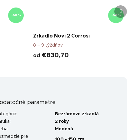
Ďalší
produkt
–50 %
–50 %
Zrkadlo Novi 2 Corrosi
8 – 9 týždňov
€830,70
od
odatočné parametre
ategória
:
Bezrámové zrkadlá
áruka
:
2 roky
arba
:
Medená
ozmedzie pre
100 - 150 cm