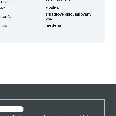
ltrovanie
:
var
:
Oválne
zrkadlové sklo, lakovaný
teriál
:
kov
arba
:
medená