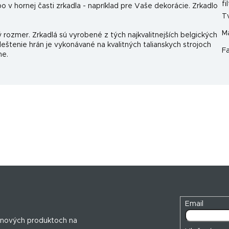
fi
o v hornej časti zrkadla - napríklad pre Vaše dekorácie. Zrkadlo
T
Ma
ý rozmer. Zrkadlá sú vyrobené z tých najkvalitnejších belgických
leštenie hrán je vykonávané na kvalitných talianskych strojoch
F
ne.
Email
 nových produktoch na