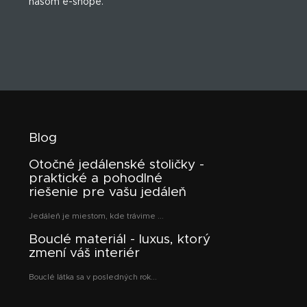
našom e-shope.
e
Blog
Otočné jedálenské stoličky -
praktické a pohodlné
riešenie pre vašu jedáleň
Jedáleň je miestom, kde trávime ...
Bouclé materiál - luxus, ktorý
zmení váš interiér
Bouclé látka sa v posledných rok...