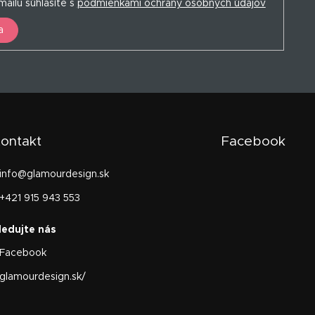
ailu súhlasíte s
podmienkami ochrany osobných údajov
a
ontakt
Facebook
info
@
glamourdesign.sk
+421 915 943 553
Facebook
glamourdesign.sk/