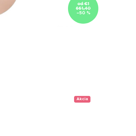
od €1
661,40
–50 %
Akcia