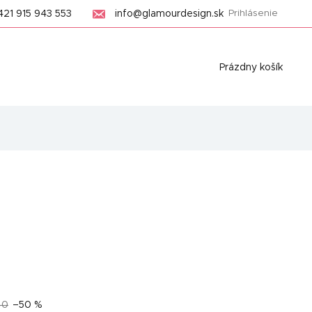
421 915 943 553
info@glamourdesign.sk
Prihlásenie
Nákupný
Prázdny košík
košík
40
–50 %