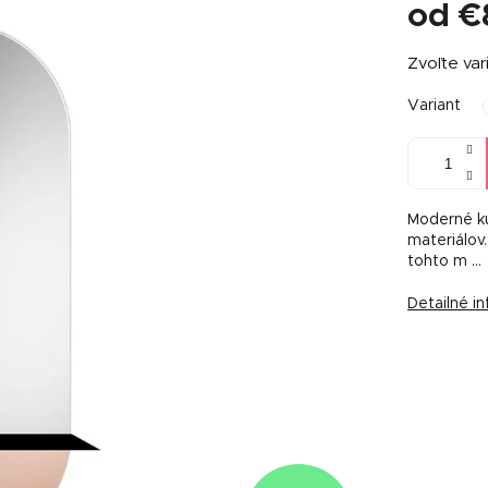
od
€
Jednotkov
Zvoľte var
cena:
Variant
Moderné kú
materiálov
tohto m …
Detailné i