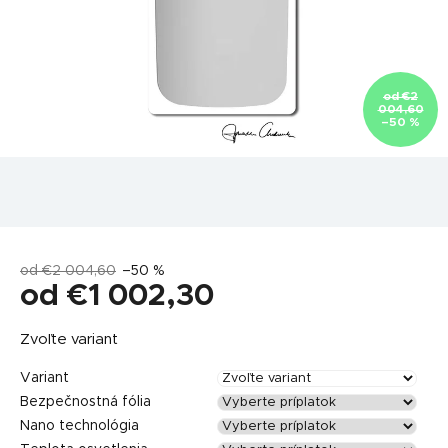
od €2
004,60
–50 %
od €2 004,60
–50 %
od
€1 002,30
Jednotková
Zvoľte variant
cena:
Variant
Bezpečnostná fólia
Nano technológia