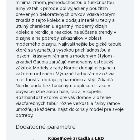
minimalizmom, jednoduchosťou a funkčnosťou.
Silný vzťah k prírode bol vyjadrený použitím
drevených dekoratívnych prvkov, vďaka ktorým
zrkadlá z tejto kolekcie dodajú interiéru teplý a
útulný charakter. Elegantný, moderný dizajn
Kolekcie Nordic je reakciou na súčasné trendy v
dizajne a na potreby zákazníkov v oblasti
moderného dizajnu. Najkvalitnejšie belgické tabule,
ktoré sa vyznačujú vysokou priehľadnosťou a
leskom, krásnymi rámami a moderným štýlom -
zrkadiel Gaudia zaručujú mimoriadny estetický
zážitok. Modely z rady Nordic dodajú eleganciu
každému interiéru. Výrazné farby rámov oživia
miestnosť a dodajú jej harmóniu a štýl. Zrkadlá
Nordic budú tiež funkčným doplnkom - ako v
obývacej izbe alebo hale, tak aj v kúpeľni.
Rozmanitosť vzorov pre váš domov. Zloženie
viacfarebných tabúľ, rôzne veľkosti a farby rámov
umožňujú každému nájsť dokonalý model pre svoje
potreby.
Dodatočné parametre
Kúpeľňové zrkadlá s LED