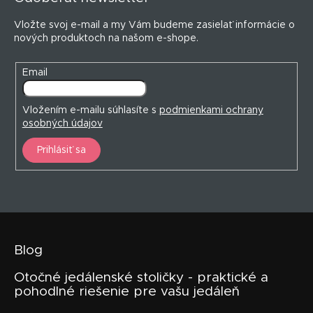
ä
t
Vložte svoj e-mail a my Vám budeme zasielať informácie o
i
nových produktoch na našom e-shope.
e
Email
Vložením e-mailu súhlasíte s
podmienkami ochrany
osobných údajov
Prihlásiť sa
Blog
Otočné jedálenské stoličky - praktické a
pohodlné riešenie pre vašu jedáleň