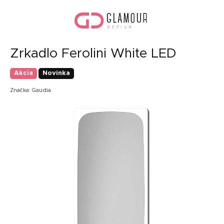
Prejsť
Nák
na
koší
obsah
Zrkadlo Ferolini White LED
Akcia
Novinka
Značka:
Gaudia