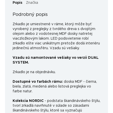
Popis
Značka
Podrobný popis
Zrkadlo je umiestnené v ráme, ktorý môže byť
vyrobený z preglejky z tvrdého dreva s dvojitým
olejom alebo z vodotesnej MDF dosky natretej
viaczložkovým lakom.
LED podsvietenie robí
zrkadlo ešte viac unikátnym pretože dodá interiéru
jedinečnú atmosféru. Vzadu sú vešiaky.
Vzadu sú namontované vešiaky vo verzii DUAL
SYSTEM.
Zrkadlo je na objednávku.
Dostupné vo farbách rámu:
doska MDF - čierna,
biela, zlatá, medená alebo listová preglejka vo
farbe natur.
Kolekcia NORDIC
- podstata škandinávskeho štýlu,
tvorí zrkadlá navrhnuté v súlade so zásadami
škandinávskeho štýlu, ktoré sa vyznačujú