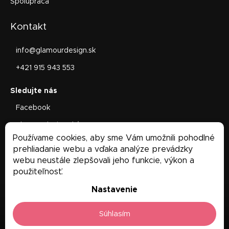
Spolupráca
Kontakt
info
@
glamourdesign.sk
+421 915 943 553
Facebook
glamourdesign.sk/
Používame cookies, aby sme Vám umožnili pohodlné
Facebook
prehliadanie webu a vďaka analýze prevádzky
webu neustále zlepšovali jeho funkcie, výkon a
použiteľnosť.
Nastavenie
Súhlasím