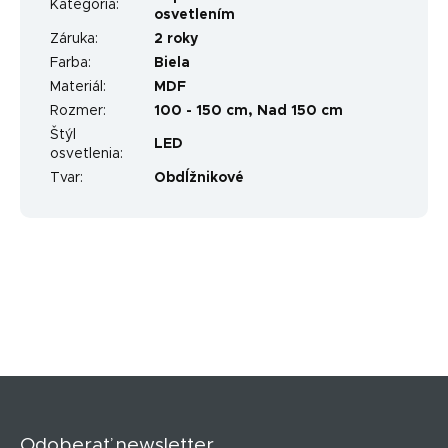
Kategória
:
osvetlením
Záruka
:
2 roky
Farba
:
Biela
Materiál
:
MDF
Rozmer
:
100 - 150 cm, Nad 150 cm
Štýl
LED
osvetlenia
:
Tvar
:
Obdĺžnikové
Z
á
p
Odoberať newsletter