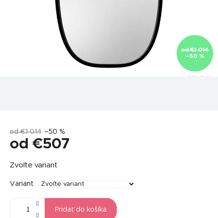
od €1 014
–50 %
od €1 014
–50 %
od
€507
Jednotková
Zvoľte variant
cena:
Variant
Pridať do košíka