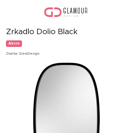
Prejsť
Nák
na
koší
obsah
Zrkadlo Dolio Black
Akcia
Značka:
GieraDesign