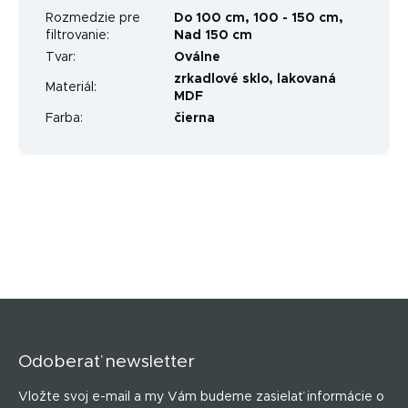
Rozmedzie pre
Do 100 cm
,
100 - 150 cm
,
filtrovanie
:
Nad 150 cm
Tvar
:
Oválne
zrkadlové sklo, lakovaná
Materiál
:
MDF
Farba
:
čierna
Z
á
p
Odoberať newsletter
ä
t
Vložte svoj e-mail a my Vám budeme zasielať informácie o
i