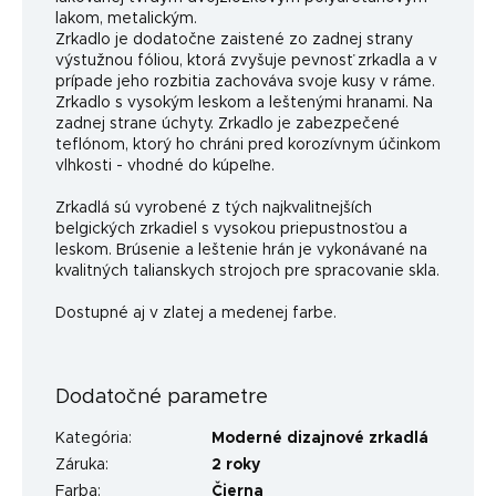
lakom, metalickým.
Zrkadlo je dodatočne zaistené zo zadnej strany
výstužnou fóliou, ktorá zvyšuje pevnosť zrkadla a v
prípade jeho rozbitia zachováva svoje kusy v ráme.
Zrkadlo s vysokým leskom a leštenými hranami. Na
zadnej strane úchyty. Zrkadlo je zabezpečené
teflónom, ktorý ho chráni pred korozívnym účinkom
vlhkosti - vhodné do kúpeľne.
Zrkadlá sú vyrobené z tých najkvalitnejších
belgických zrkadiel s vysokou priepustnosťou a
leskom. Brúsenie a leštenie hrán je vykonávané na
kvalitných talianskych strojoch pre spracovanie skla.
Dostupné aj v zlatej a medenej farbe.
Dodatočné parametre
Kategória
:
Moderné dizajnové zrkadlá
Záruka
:
2 roky
Farba
:
Čierna