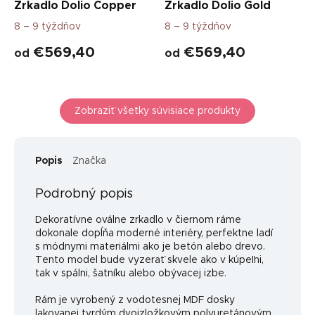
Zrkadlo Dolio Copper
Zrkadlo Dolio Gold
8 – 9 týždňov
8 – 9 týždňov
€569,40
€569,40
od
od
Zobraziť všetky súvisiace produkty
Popis
Značka
Podrobný popis
Dekoratívne oválne zrkadlo v čiernom ráme
dokonale dopĺňa moderné interiéry, perfektne ladí
s módnymi materiálmi ako je betón alebo drevo.
Tento model bude vyzerať skvele ako v kúpeľni,
tak v spálni, šatníku alebo obývacej izbe.
Rám je vyrobený z vodotesnej MDF dosky
lakovanej tvrdým dvojzložkovým polyuretánovým