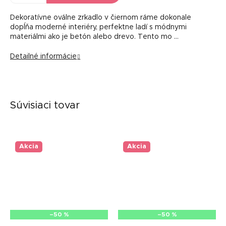
Dekoratívne oválne zrkadlo v čiernom ráme dokonale
dopĺňa moderné interiéry, perfektne ladí s módnymi
materiálmi ako je betón alebo drevo. Tento mo …
Detailné informácie
Súvisiaci tovar
Akcia
Akcia
–50 %
–50 %