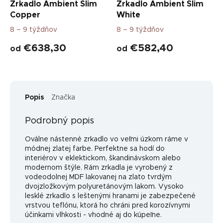
Zrkadlo Ambient Slim
Zrkadlo Ambient Slim
Copper
White
8 – 9 týždňov
8 – 9 týždňov
€638,30
€582,40
od
od
Popis
Značka
Podrobný popis
Oválne nástenné zrkadlo vo veľmi úzkom ráme v
módnej zlatej farbe. Perfektne sa hodí do
interiérov v eklektickom, škandinávskom alebo
modernom štýle. Rám zrkadla je vyrobený z
vodeodolnej MDF lakovanej na zlato tvrdým
dvojzložkovým polyuretánovým lakom. Vysoko
lesklé zrkadlo s leštenými hranami je zabezpečené
vrstvou teflónu, ktorá ho chráni pred korozívnymi
účinkami vlhkosti - vhodné aj do kúpeľne.