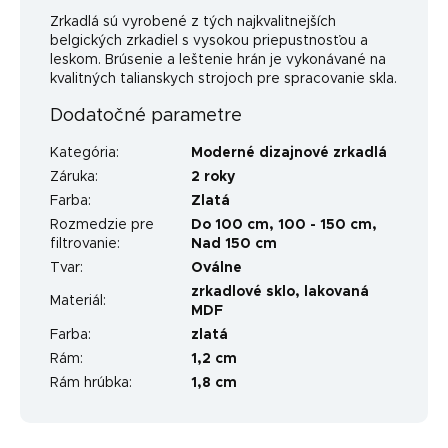
Zrkadlá sú vyrobené z tých najkvalitnejších
belgických zrkadiel s vysokou priepustnosťou a
leskom. Brúsenie a leštenie hrán je vykonávané na
kvalitných talianskych strojoch pre spracovanie skla.
Dodatočné parametre
Kategória
:
Moderné dizajnové zrkadlá
Záruka
:
2 roky
Farba
:
Zlatá
Rozmedzie pre
Do 100 cm
,
100 - 150 cm
,
filtrovanie
:
Nad 150 cm
Tvar
:
Oválne
zrkadlové sklo, lakovaná
Materiál
:
MDF
Farba
:
zlatá
Rám
:
1,2 cm
Rám hrúbka
:
1,8 cm