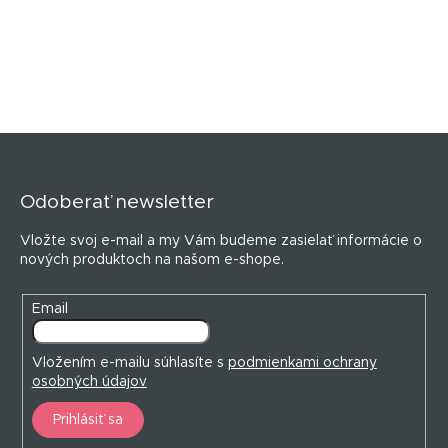
Z
á
p
Odoberať newsletter
ä
t
Vložte svoj e-mail a my Vám budeme zasielať informácie o
i
nových produktoch na našom e-shope.
e
Email
Vložením e-mailu súhlasíte s
podmienkami ochrany
osobných údajov
Prihlásiť sa