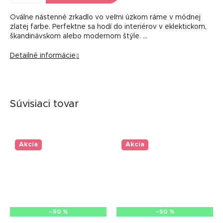
Oválne nástenné zrkadlo vo veľmi úzkom ráme v módnej
zlatej farbe. Perfektne sa hodí do interiérov v eklektickom,
škandinávskom alebo modernom štýle. …
Detailné informácie
Súvisiaci tovar
Akcia
Akcia
–50 %
–50 %