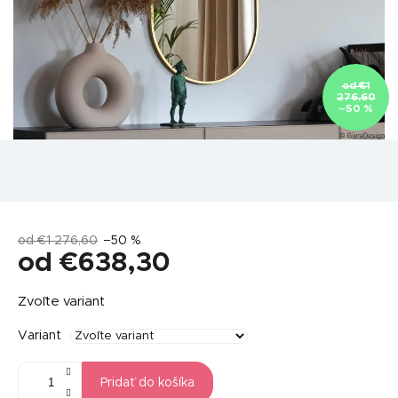
od €1
276,60
–50 %
od €1 276,60
–50 %
od
€638,30
Jednotková
Zvoľte variant
cena:
Variant
Pridať do košíka