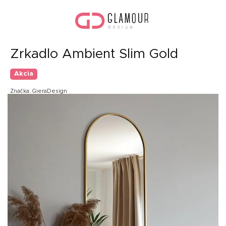
Prejsť
Nák
na
koší
obsah
Zrkadlo Ambient Slim Gold
Akcia
Značka:
GieraDesign