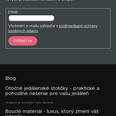
e
Email
Vložením e-mailu súhlasíte s
podmienkami ochrany
osobných údajov
Prihlásiť sa
Blog
Otočné jedálenské stoličky - praktické a
pohodlné riešenie pre vašu jedáleň
Jedáleň je miestom, kde trávime ...
Bouclé materiál - luxus, ktorý zmení váš