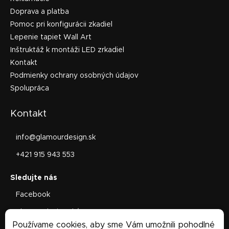
Doprava a platba
Pomoc pri konfigurácii zkadiel
Lepenie tapiet Wall Art
Inštruktáž k montáži LED zrkadiel
Kontakt
Podmienky ochrany osobných údajov
Spolupráca
Kontakt
info
@
glamourdesign.sk
+421 915 943 553
Facebook
glamourdesign.sk/
Používame cookies, aby sme Vám umožnili pohodlné