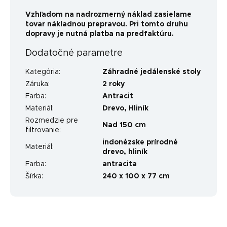
Vzhľadom na nadrozmerný náklad zasielame
tovar nákladnou prepravou. Pri tomto druhu
dopravy je nutná platba na predfaktúru.
Dodatočné parametre
Kategória
:
Záhradné jedálenské stoly
Záruka
:
2 roky
Farba
:
Antracit
Materiál
:
Drevo
,
Hliník
Rozmedzie pre
Nad 150 cm
filtrovanie
:
indonézske prírodné
Materiál
:
drevo, hliník
Farba
:
antracita
Šírka
:
240 x 100 x 77 cm