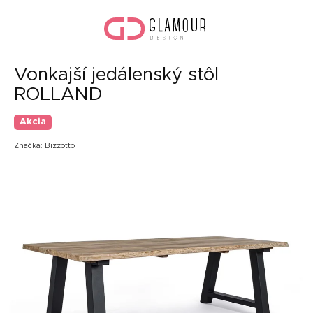
Prejsť
Nák
na
koší
obsah
Vonkajší jedálenský stôl
ROLLAND
Akcia
Značka:
Bizzotto