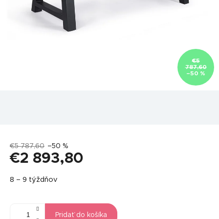
€5
787,60
–50 %
€5 787,60
–50 %
€2 893,80
Jednotková
8 – 9 týždňov
cena:
Pridať do košíka