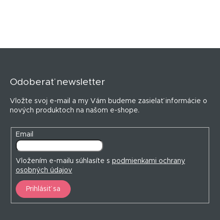
Z
á
p
Odoberať newsletter
ä
t
Vložte svoj e-mail a my Vám budeme zasielať informácie o
i
nových produktoch na našom e-shope.
e
Email
Vložením e-mailu súhlasíte s
podmienkami ochrany
osobných údajov
Prihlásiť sa