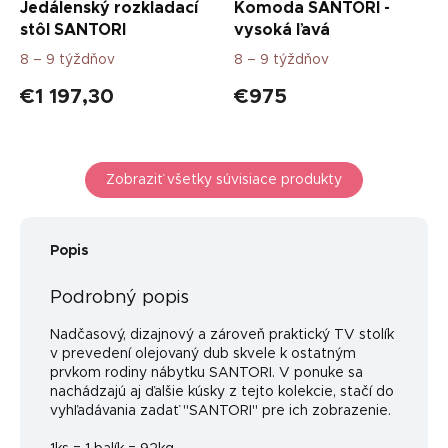
Jedálenský rozkladací
Komoda SANTORI -
stôl SANTORI
vysoká ľavá
8 – 9 týždňov
8 – 9 týždňov
€1 197,30
€975
Zobraziť všetky súvisiace produkty
Popis
Podrobný popis
Nadčasový, dizajnový a zároveň praktický TV stolík
v prevedení olejovaný dub skvele k ostatným
prvkom rodiny nábytku SANTORI. V ponuke sa
nachádzajú aj ďalšie kúsky z tejto kolekcie, stačí do
vyhľadávania zadať "SANTORI" pre ich zobrazenie.