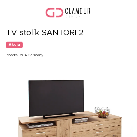
Prejsť
Nák
na
koší
obsah
TV stolík SANTORI 2
Akcia
Značka:
MCA Germany