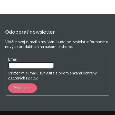
Z
á
p
Odoberať newsletter
ä
t
Vložte svoj e-mail a my Vám budeme zasielať informácie o
i
nových produktoch na našom e-shope.
e
Email
Vložením e-mailu súhlasíte s
podmienkami ochrany
osobných údajov
Prihlásiť sa