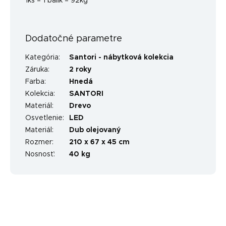
1ks = 1 balík = 92kg
Dodatočné parametre
Kategória
:
Santori - nábytková kolekcia
Záruka
:
2 roky
Farba
:
Hnedá
Kolekcia
:
SANTORI
Materiál
:
Drevo
Osvetlenie
:
LED
Materiál
:
Dub olejovaný
Rozmer
:
210 x 67 x 45 cm
Nosnosť
:
40 kg