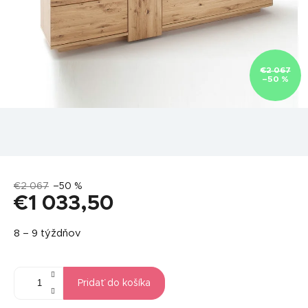
€2 067
–50 %
€2 067
–50 %
€1 033,50
Jednotková
8 – 9 týždňov
cena:
Pridať do košíka