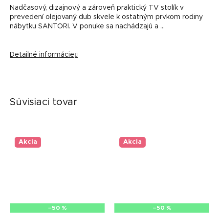
Nadčasový, dizajnový a zároveň praktický TV stolík v
prevedení olejovaný dub skvele k ostatným prvkom rodiny
nábytku SANTORI. V ponuke sa nachádzajú a …
Detailné informácie
Súvisiaci tovar
Akcia
Akcia
–50 %
–50 %