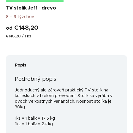
TV stolík Jeff - drevo
8 – 9 týždňov
€148,20
od
Jednotková
€148,20 / 1 ks
cena:
Popis
Podrobný popis
Jednoduchý ale zároveň praktický TV stolík na
kolieskach v bielom prevedení. Stolík sa vyrába v
dvoch veľkostných variantách. Nosnosť stolíka je
30kg.
1ks = 1 balík = 17,5 kg
1ks = 1 balík = 24 kg