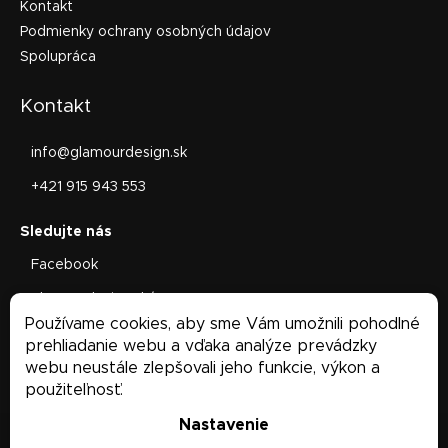
Kontakt
Podmienky ochrany osobných údajov
Spolupráca
Kontakt
info
@
glamourdesign.sk
+421 915 943 553
Facebook
glamourdesign.sk/
Používame cookies, aby sme Vám umožnili pohodlné
Facebook
prehliadanie webu a vďaka analýze prevádzky
webu neustále zlepšovali jeho funkcie, výkon a
použiteľnosť.
Nastavenie