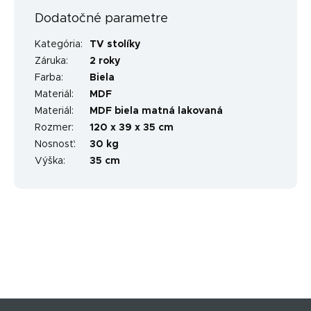
Dodatočné parametre
Kategória
:
TV stolíky
Záruka
:
2 roky
Farba
:
Biela
Materiál
:
MDF
Materiál
:
MDF biela matná lakovaná
Rozmer
:
120 x 39 x 35 cm
Nosnosť
:
30 kg
Výška
:
35 cm
Z