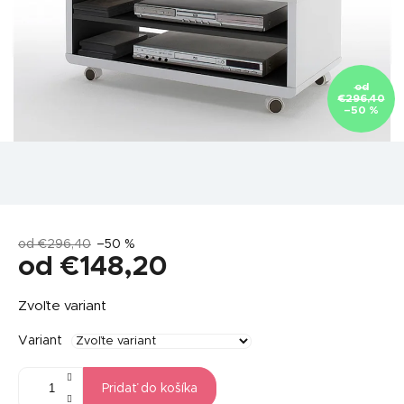
od
€296,40
–50 %
od €296,40
–50 %
od
€148,20
Jednotková
Zvoľte variant
cena:
Variant
Pridať do košíka