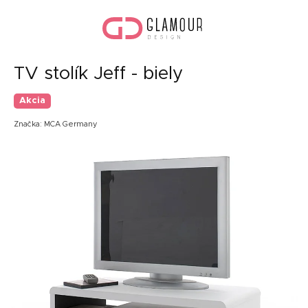
Prejsť
Nák
na
koší
obsah
TV stolík Jeff - biely
Akcia
Značka:
MCA Germany