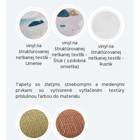
vinyl na
vinyl na
vinyl na
štruktúrovanej
štruktúrovanej
štruktúrovanej
netkanej textílii -
netkanej textílii -
netkanej textílii -
Štuk ( ozdobná
Umenie
Rustik
omietka)
Tapety so zlatými, striebornými a medenými
prvkami sú vytvorené vytlačením textúry
príslušnou farbou do materiálu.