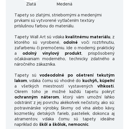
Zlatá
Medená
Ta
pety so zlatými, striebornými a medenými
prvkami sú vytvorené vytlačením textúry
príslušnou farbou do materiálu.
Tapety Wall Art sú vďaka
kvalitnému materiálu
, z
ktorého sú vyrobené,
odolné
voči roztrhnutiu,
zafarbeniu či premočeniu. Ide o moderný, praktický
a
odolný vinylový produkt
, prispôsobený
očakávaniam moderného, ​​technicky zdatného a
náročného zákazníka.
Tapety sú
vodeodolné po ošetrení tekutým
lakom
, vďaka čomu sú vhodné do
kuchýň, kúpeľní
a všetkých miestností vystavených
vlhkosti
.
Okrem toho je možné každú tapetu pokryť
ochranným náterom
, ktorý vám umožní ľahko
odstrániť z jej povrchu akékoľvek nečistoty, ako sú:
potravinárske výrobky, škvrny od vína alebo kávy,
kozmetiky, detských farieb, pasteliek, dokonca aj
atramentov, vďaka čomu sú tapety ideálne
napríklad do
škôl a škôlok, nemocníc
.