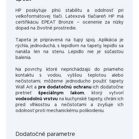
HP poskytuje plnú stabilitu a odolnosť pri
veľkoformátovej tlači. Latexová tlačiareň HP má
certifikáciu EPEAT Bronze – ocenenie za nízky
dopad na životné prostredie.
Tapeta je pripravená na tupý spoj. Aplikácia je
rýchla, jednoduchá, s lepidlom na tapety, lepidlo sa
nanáša len na stenu. Lepidlo nie je súčasťou
balenia.
Na povrchy, ktoré neprichádzajú do priameho
kontaktu s vodou, vyššou teplotou alebo
nečistotami, môžeme jednoducho použiť tapety
Wall Art a
pre dodatočnú ochranu
ich dodatočne
pretrieť
špeciálnym lakom
, ktorý vytvorí
vodeodolnú vrstvu
na kuchynské tapety, chráni ich
pred vlhkosťou a nečistotami a zvyšuje ich
odolnosť proti mechanickému poškodeniu.
Dodatočné parametre