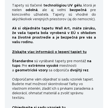
Tapety sú tlačené
technológiou UV gélu
, ktorá je
nielen
odolná
, ale aj veľmi
bezpečná
pre
koncového užívateľa. Tapety sú vhodné do
akýchkoľvek verejných priestorov (aj do nemocníc).
Ak si objednáte tapetu Wall Art, máte záruku,
že vaša tapeta bola vyrobená v EÚ s ohľadom
na životné prostredie a je bezpečná pre vás a
vašu rodinu.
Získajte viac informácii o lepení tapiet tu
Štandardne
sú vyrábané tapety pre montáž
na
tupo
. Pre
extrémne vysoké
miestnosti
a
geometrické vzory
sa odporúča
dvojitý rez
.
Odporúčame vám objednať si sadu vzoriek tapiet.
Budete mať možnosť skontrolovať farby vo
vlastnom interiéri, zladiť ich s prvkami zariadenia a
dekorácií, ohmatať materiál a zvoliť správnu
textúru.
Objednajte si sadu vzoriek tu.