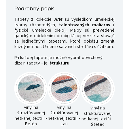
Podrobný popis
Tapety z kolekcie
Arte
sú výsledkom umeleckej
tvorby rôznorodých,
talentovaných maliarov
(
fyzické umelecké dielo). Maľby sú prevedené
gafickým oddelením do digitálnej verzie a stávajú
sa jedinečnými tapetami, ktoré dokážu zmeniť
každý interiér. Umenie sa v nich stretáva s úžitkom.
Pri každej tapete je možné vybrať povrchový
dizajn tapety - jej
štruktúru
:
vinyl na
vinyl na
vinyl na
štruktúrovanej
štruktúrovanej
štruktúrovanej
netkanej textílii -
netkanej textílii -
netkanej textílii -
Betón
Ľan
Štetec