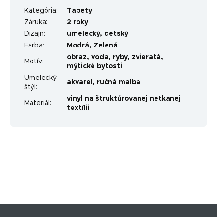
Kategória
:
Tapety
Záruka
:
2 roky
Dizajn
:
umelecký
,
detský
Farba
:
Modrá
,
Zelená
obraz
,
voda
,
ryby
,
zvieratá
,
Motív
:
mýtické bytosti
Umelecký
akvarel
,
ručná maľba
štýl
:
vinyl na štruktúrovanej netkanej
Materiál
:
textílii
Z