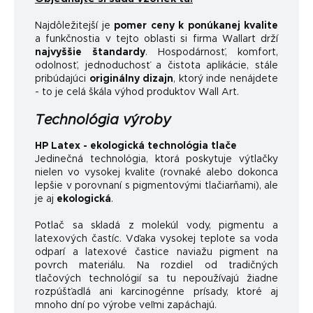
Najdôležitejší je
pomer ceny k ponúkanej kvalite
a funkčnosti
a v tejto oblasti si firma Wallart drží
najvyššie štandardy
.
Hospodárnosť, komfort,
odolnosť, jednoduchosť a čistota aplikácie, stále
pribúdajúci
originálny dizajn
, ktorý inde nenájdete
- to je celá škála výhod produktov Wall Art.
Technológia výroby
HP Latex - ekologická technológia tlače
Jedinečná technológia, ktorá poskytuje výtlačky
nielen vo vysokej kvalite (rovnaké alebo dokonca
lepšie v porovnaní s pigmentovými tlačiarňami), ale
je aj
ekologická
.
Potlač sa skladá z molekúl vody, pigmentu a
latexových častíc. Vďaka vysokej teplote sa voda
odparí a latexové častice naviažu pigment na
povrch materiálu. Na rozdiel od tradičných
tlačových technológií sa tu nepoužívajú žiadne
rozpúšťadlá ani karcinogénne prísady, ktoré aj
mnoho dní po výrobe veľmi zapáchajú.