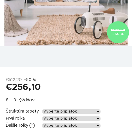
€512,20
–50 %
€512,20
–50 %
€256,10
Jednotková
8 – 9 týždňov
cena:
Štruktúra tapety
Prvá rolka
Ďalšie rolky
?