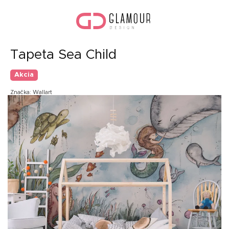
Prejsť
Nák
na
koší
obsah
Tapeta Sea Child
Akcia
Značka:
Wallart