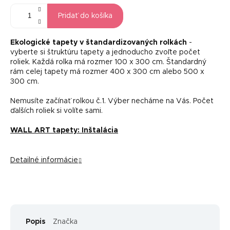
Pridať do košíka
Ekologické tapety v štandardizovaných rolkách
-
vyberte si štruktúru tapety a jednoducho zvoľte počet
roliek. Každá rolka má rozmer 100 x 300 cm. Štandardný
rám celej tapety má rozmer 400 x 300 cm alebo 500 x
300 cm.
Nemusíte začínať rolkou č.1. Výber necháme na Vás. Počet
ďalších roliek si volíte sami.
WALL ART tapety: Inštalácia
Detailné informácie
Popis
Značka