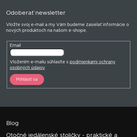
á
p
Odoberať newsletter
ä
t
Vložte svoj e-mail a my Vám budeme zasielať informácie o
i
nových produktoch na našom e-shope.
e
Email
Vložením e-mailu súhlasíte s
podmienkami ochrany
osobných údajov
Prihlásiť sa
Blog
Otočné jedálenské stoličky - praktické a