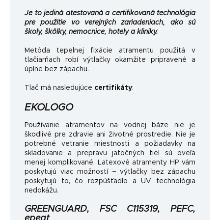
Je to jediná atestovaná a certifikovaná technológia
pre použitie vo verejných zariadeniach, ako sú
školy, škôlky, nemocnice, hotely a kliniky.
Metóda tepelnej fixácie atramentu použitá v
tlačiarňach robí výtlačky okamžite pripravené a
úplne bez zápachu.
Tlač má nasledujúce
certifikáty
:
EKOLOGO
Používanie atramentov na vodnej báze nie je
škodlivé pre zdravie ani životné prostredie. Nie je
potrebné vetranie miestnosti a požiadavky na
skladovanie a prepravu jatočných tiel sú oveľa
menej komplikované. Latexové atramenty HP vám
poskytujú viac možností – výtlačky bez zápachu
poskytujú to, čo rozpúšťadlo a UV technológia
nedokážu.
GREENGUARD, FSC C115319, PEFC,
epeat