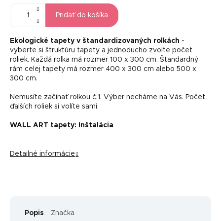
Pridať do košíka
Ekologické tapety v štandardizovaných rolkách
-
vyberte si štruktúru tapety a jednoducho zvoľte počet
roliek. Každá rolka má rozmer 100 x 300 cm. Štandardný
rám celej tapety má rozmer 400 x 300 cm alebo 500 x
300 cm.
Nemusíte začínať rolkou č.1. Výber necháme na Vás. Počet
ďalších roliek si volíte sami.
WALL ART tapety: Inštalácia
Detailné informácie
Popis
Značka