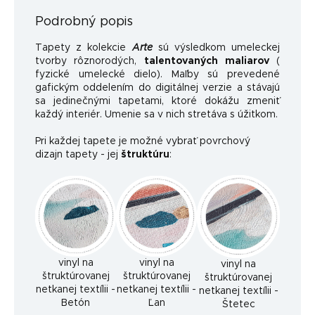
Podrobný popis
Tapety z kolekcie
Arte
sú výsledkom umeleckej
tvorby rôznorodých,
talentovaných maliarov
(
fyzické umelecké dielo). Maľby sú prevedené
gafickým oddelením do digitálnej verzie a stávajú
sa jedinečnými tapetami, ktoré dokážu zmeniť
každý interiér. Umenie sa v nich stretáva s úžitkom.
Pri každej tapete je možné vybrať povrchový
dizajn tapety - jej
štruktúru
:
vinyl na
vinyl na
vinyl na
štruktúrovanej
štruktúrovanej
štruktúrovanej
netkanej textílii -
netkanej textílii -
netkanej textílii -
Betón
Ľan
Štetec