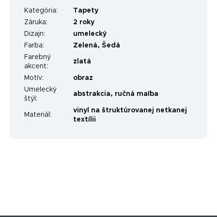
Kategória
:
Tapety
Záruka
:
2 roky
Dizajn
:
umelecký
Farba
:
Zelená
,
Šedá
Farebný
zlatá
akcent
:
Motív
:
obraz
Umelecký
abstrakcia
,
ručná maľba
štýl
:
vinyl na štruktúrovanej netkanej
Materiál
:
textílii