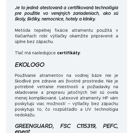
Je to jediná atestovaná a certifikovaná technológia
pre použitie vo verejných zariadeniach, ako sú
školy, škôlky, nemocnice, hotely a kliniky.
Metóda tepelnej fixácie atramentu použitá v
tlačiarňach robí výtlačky okamžite pripravené a
úplne bez zápachu.
Tlač má nasledujúce
certifikáty
:
EKOLOGO
Používanie atramentov na vodnej báze nie je
škodlivé pre zdravie ani životné prostredie. Nie je
potrebné vetranie miestnosti a požiadavky na
skladovanie a prepravu jatočných tiel sú oveľa
menej komplikované. Latexové atramenty HP vám
poskytujú viac možností – výtlačky bez zápachu
poskytujú to, čo rozpúšťadlo a UV technológia
nedokážu.
GREENGUARD, FSC C115319, PEFC,
epeat