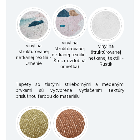
vinyl na
vinyl na
vinyl na
štruktúrovanej
štruktúrovanej
štruktúrovanej
netkanej textílii -
netkanej textílii -
netkanej textílii -
Štuk ( ozdobná
Umenie
Rustik
omietka)
Tapety so zlatými, striebornými a medenými
prvkami sú vytvorené vytlačením textúry
príslušnou farbou do materiálu.