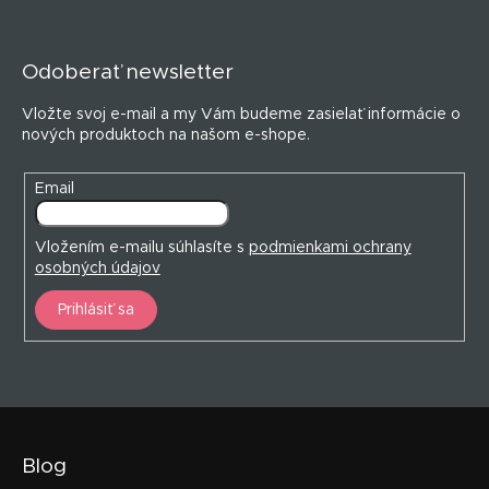
Z
á
p
Odoberať newsletter
ä
t
Vložte svoj e-mail a my Vám budeme zasielať informácie o
i
nových produktoch na našom e-shope.
e
Email
Vložením e-mailu súhlasíte s
podmienkami ochrany
osobných údajov
Prihlásiť sa
Blog