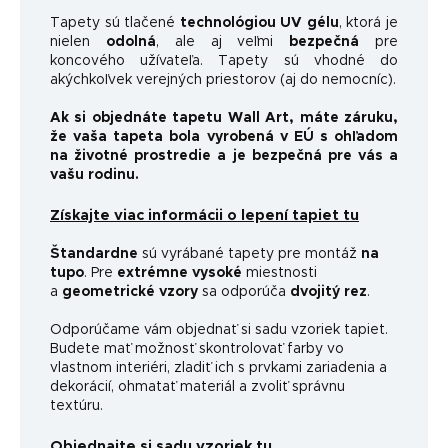
Tapety sú tlačené
technológiou UV gélu
, ktorá je
nielen
odolná
, ale aj veľmi
bezpečná
pre
koncového užívateľa. Tapety sú vhodné do
akýchkoľvek verejných priestorov (aj do nemocníc).
Ak si objednáte tapetu Wall Art, máte záruku,
že vaša tapeta bola vyrobená v EÚ s ohľadom
na životné prostredie a je bezpečná pre vás a
vašu rodinu.
Získajte viac informácii o lepení tapiet tu
Štandardne
sú vyrábané tapety pre montáž
na
tupo
. Pre
extrémne vysoké
miestnosti
a
geometrické vzory
sa odporúča
dvojitý rez
.
Odporúčame vám objednať si sadu vzoriek tapiet.
Budete mať možnosť skontrolovať farby vo
vlastnom interiéri, zladiť ich s prvkami zariadenia a
dekorácií, ohmatať materiál a zvoliť správnu
textúru.
Objednajte si sadu vzoriek tu.