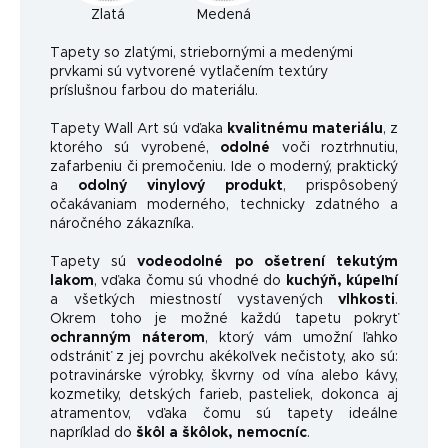
Zlatá
Medená
Ta
pety so zlatými, striebornými a medenými
prvkami sú vytvorené vytlačením textúry
príslušnou farbou do materiálu.
Tapety Wall Art sú vďaka
kvalitnému materiálu
, z
ktorého sú vyrobené,
odolné
voči roztrhnutiu,
zafarbeniu či premočeniu. Ide o moderný, praktický
a
odolný vinylový produkt
, prispôsobený
očakávaniam moderného, ​​technicky zdatného a
náročného zákazníka.
Tapety sú
vodeodolné po ošetrení tekutým
lakom
, vďaka čomu sú vhodné do
kuchýň, kúpeľní
a všetkých miestností vystavených
vlhkosti
.
Okrem toho je možné každú tapetu pokryť
ochranným náterom
, ktorý vám umožní ľahko
odstrániť z jej povrchu akékoľvek nečistoty, ako sú:
potravinárske výrobky, škvrny od vína alebo kávy,
kozmetiky, detských farieb, pasteliek, dokonca aj
atramentov, vďaka čomu sú tapety ideálne
napríklad do
škôl a škôlok, nemocníc
.