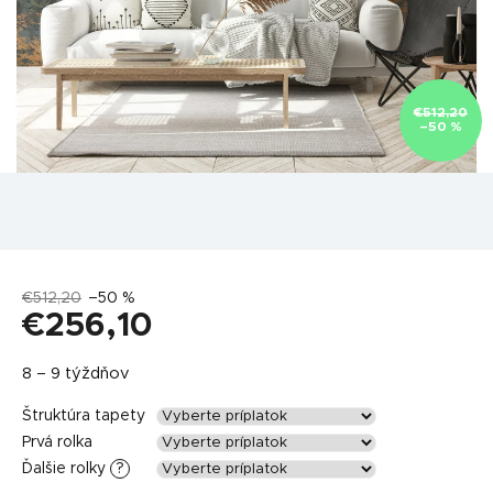
€512,20
–50 %
€512,20
–50 %
€256,10
Jednotková
8 – 9 týždňov
cena:
Štruktúra tapety
Prvá rolka
Ďalšie rolky
?