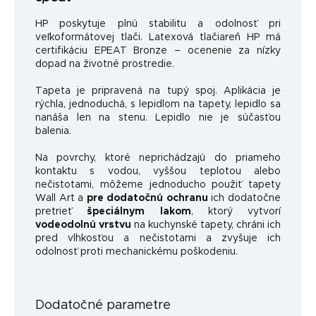
HP poskytuje plnú stabilitu a odolnosť pri
veľkoformátovej tlači. Latexová tlačiareň HP má
certifikáciu EPEAT Bronze – ocenenie za nízky
dopad na životné prostredie.
Tapeta je pripravená na tupý spoj. Aplikácia je
rýchla, jednoduchá, s lepidlom na tapety, lepidlo sa
nanáša len na stenu. Lepidlo nie je súčasťou
balenia.
Na povrchy, ktoré neprichádzajú do priameho
kontaktu s vodou, vyššou teplotou alebo
nečistotami, môžeme jednoducho použiť tapety
Wall Art a
pre dodatočnú ochranu
ich dodatočne
pretrieť
špeciálnym lakom
, ktorý vytvorí
vodeodolnú vrstvu
na kuchynské tapety, chráni ich
pred vlhkosťou a nečistotami a zvyšuje ich
odolnosť proti mechanickému poškodeniu.
Dodatočné parametre