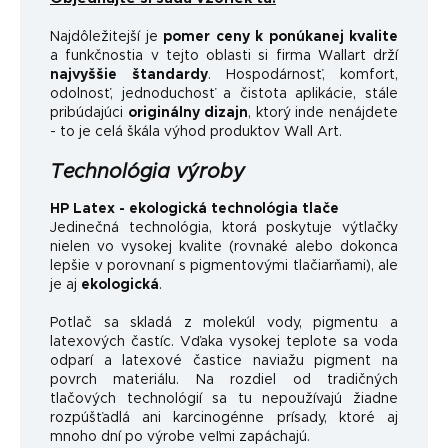
Najdôležitejší je
pomer ceny k ponúkanej kvalite
a funkčnosti
a v tejto oblasti si firma Wallart drží
najvyššie štandardy
.
Hospodárnosť, komfort,
odolnosť, jednoduchosť a čistota aplikácie, stále
pribúdajúci
originálny dizajn
, ktorý inde nenájdete
- to je celá škála výhod produktov Wall Art.
Technológia výroby
HP Latex - ekologická technológia tlače
Jedinečná technológia, ktorá poskytuje výtlačky
nielen vo vysokej kvalite (rovnaké alebo dokonca
lepšie v porovnaní s pigmentovými tlačiarňami), ale
je aj
ekologická
.
Potlač sa skladá z molekúl vody, pigmentu a
latexových častíc. Vďaka vysokej teplote sa voda
odparí a latexové častice naviažu pigment na
povrch materiálu. Na rozdiel od tradičných
tlačových technológií sa tu nepoužívajú žiadne
rozpúšťadlá ani karcinogénne prísady, ktoré aj
mnoho dní po výrobe veľmi zapáchajú.