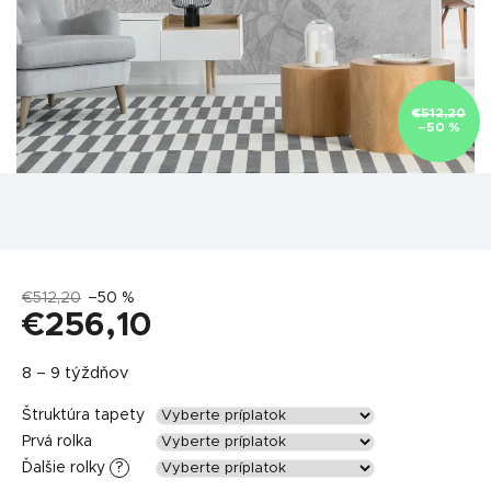
€512,20
–50 %
€512,20
–50 %
€256,10
Jednotková
8 – 9 týždňov
cena:
Štruktúra tapety
Prvá rolka
Ďalšie rolky
?