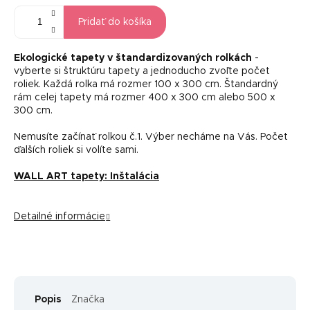
Pridať do košíka
Ekologické tapety v štandardizovaných rolkách
-
vyberte si štruktúru tapety a jednoducho zvoľte počet
roliek. Každá rolka má rozmer 100 x 300 cm. Štandardný
rám celej tapety má rozmer 400 x 300 cm alebo 500 x
300 cm.
Nemusíte začínať rolkou č.1. Výber necháme na Vás. Počet
ďalších roliek si volíte sami.
WALL ART tapety: Inštalácia
Detailné informácie
Popis
Značka