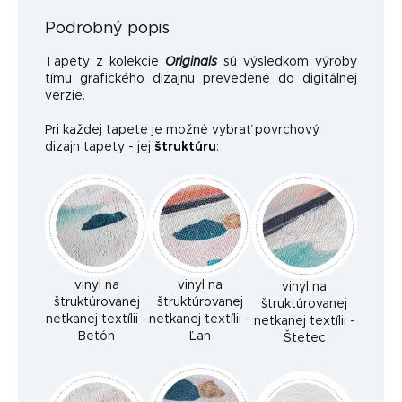
Podrobný popis
Tapety z kolekcie
Originals
sú výsledkom výroby
tímu grafického dizajnu prevedené do digitálnej
verzie.
Pri každej tapete je možné vybrať povrchový
dizajn tapety - jej
štruktúru
:
vinyl na
vinyl na
vinyl na
štruktúrovanej
štruktúrovanej
štruktúrovanej
netkanej textílii -
netkanej textílii -
netkanej textílii -
Betón
Ľan
Štetec