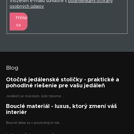
Vložením e-mailu súhlasíte s
podmienkami ochrany
osobných údajov
Prihlásiť
sa
Blog
Otočné jedálenské stoličky - praktické a
pohodlné riešenie pre vašu jedáleň
Jedáleň je miestom, kde trávime ...
Bouclé materiál - luxus, ktorý zmení váš
interiér
Bouclé látka sa v posledných rok...