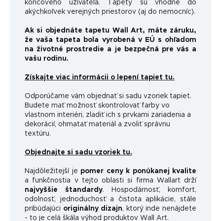
koncového užívateľa. Tapety sú vhodné do
akýchkoľvek verejných priestorov (aj do nemocníc).
Ak si objednáte tapetu Wall Art, máte záruku,
že vaša tapeta bola vyrobená v EÚ s ohľadom
na životné prostredie a je bezpečná pre vás a
vašu rodinu.
Získajte viac informácii o lepení tapiet tu.
Odporúčame vám objednať si sadu vzoriek tapiet.
Budete mať možnosť skontrolovať farby vo
vlastnom interiéri, zladiť ich s prvkami zariadenia a
dekorácií, ohmatať materiál a zvoliť správnu
textúru.
Objednajte si sadu vzoriek tu.
Najdôležitejší je
pomer ceny k ponúkanej kvalite
a funkčnosti
a v tejto oblasti si firma Wallart drží
najvyššie štandardy
.
Hospodárnosť, komfort,
odolnosť, jednoduchosť a čistota aplikácie, stále
pribúdajúci
originálny dizajn
, ktorý inde nenájdete
- to je celá škála výhod produktov Wall Art.