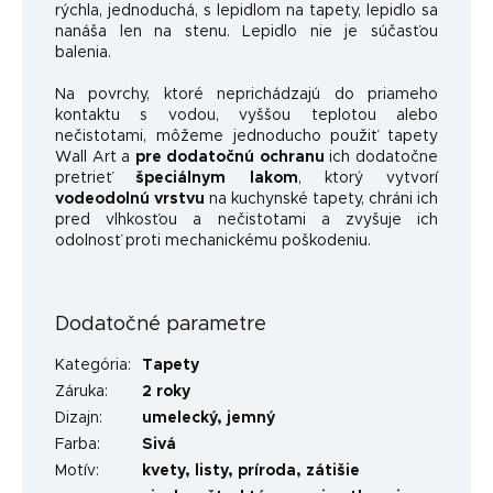
rýchla, jednoduchá, s lepidlom na tapety, lepidlo sa
nanáša len na stenu. Lepidlo nie je súčasťou
balenia.
Na povrchy, ktoré neprichádzajú do priameho
kontaktu s vodou, vyššou teplotou alebo
nečistotami, môžeme jednoducho použiť tapety
Wall Art a
pre dodatočnú ochranu
ich dodatočne
pretrieť
špeciálnym lakom
, ktorý vytvorí
vodeodolnú vrstvu
na kuchynské tapety, chráni ich
pred vlhkosťou a nečistotami a zvyšuje ich
odolnosť proti mechanickému poškodeniu.
Dodatočné parametre
Kategória
:
Tapety
Záruka
:
2 roky
Dizajn
:
umelecký
,
jemný
Farba
:
Sivá
Motív
:
kvety
,
listy
,
príroda
,
zátišie