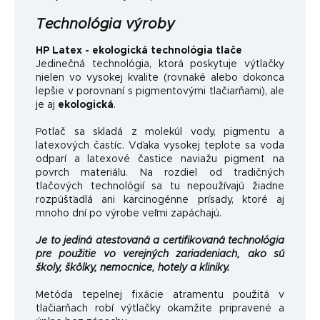
Technológia výroby
HP Latex - ekologická technológia tlače
Jedinečná technológia, ktorá poskytuje výtlačky
nielen vo vysokej kvalite (rovnaké alebo dokonca
lepšie v porovnaní s pigmentovými tlačiarňami), ale
je aj
ekologická
.
Potlač sa skladá z molekúl vody, pigmentu a
latexových častíc. Vďaka vysokej teplote sa voda
odparí a latexové častice naviažu pigment na
povrch materiálu. Na rozdiel od tradičných
tlačových technológií sa tu nepoužívajú žiadne
rozpúšťadlá ani karcinogénne prísady, ktoré aj
mnoho dní po výrobe veľmi zapáchajú.
Je to jediná atestovaná a certifikovaná technológia
pre použitie vo verejných zariadeniach, ako sú
školy, škôlky, nemocnice, hotely a kliniky.
Metóda tepelnej fixácie atramentu použitá v
tlačiarňach robí výtlačky okamžite pripravené a