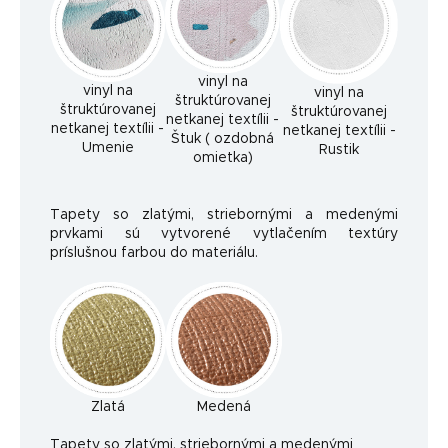
vinyl na
vinyl na
vinyl na
štruktúrovanej
štruktúrovanej
štruktúrovanej
netkanej textílii -
netkanej textílii -
netkanej textílii -
Štuk ( ozdobná
Umenie
Rustik
omietka)
Tapety so zlatými, striebornými a medenými
prvkami sú vytvorené vytlačením textúry
príslušnou farbou do materiálu.
Zlatá
Medená
Ta
pety so zlatými, striebornými a medenými