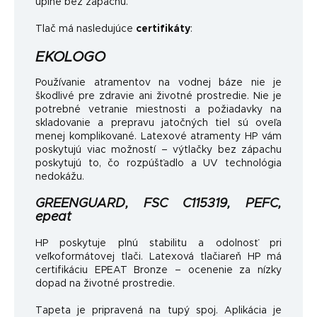
úplne bez zápachu.
Tlač má nasledujúce
certifikáty
:
EKOLOGO
Používanie atramentov na vodnej báze nie je
škodlivé pre zdravie ani životné prostredie. Nie je
potrebné vetranie miestnosti a požiadavky na
skladovanie a prepravu jatočných tiel sú oveľa
menej komplikované. Latexové atramenty HP vám
poskytujú viac možností – výtlačky bez zápachu
poskytujú to, čo rozpúšťadlo a UV technológia
nedokážu.
GREENGUARD, FSC C115319, PEFC,
epeat
HP poskytuje plnú stabilitu a odolnosť pri
veľkoformátovej tlači. Latexová tlačiareň HP má
certifikáciu EPEAT Bronze – ocenenie za nízky
dopad na životné prostredie.
Tapeta je pripravená na tupý spoj. Aplikácia je