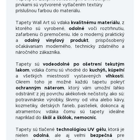
prvkami sú vytvorené vytlačením textúry
príslušnou farbou do materiálu.
Tapety Wall Art sú vďaka
kvalitnému materiálu
, z
ktorého sú vyrobené,
odolné
voči roztrhnutiu,
zafarbeniu či premočeniu. Ide o moderný, praktický
a
odolný vinylový produkt
, prispôsobený
očakávaniam moderného, ​​technicky zdatného a
náročného zákazníka.
Tapety sú
vodeodolné po ošetrení tekutým
lakom
, vďaka čomu sú vhodné do
kuchýň, kúpeľní
a všetkých miestností vystavených
vlhkosti
.
Okrem toho je možné každú tapetu pokryť
ochranným náterom
, ktorý vám umožní ľahko
odstrániť z jej povrchu akékoľvek nečistoty, ako sú:
potravinárske výrobky, škvrny od vína alebo kávy,
kozmetiky, detských farieb, pasteliek, dokonca aj
atramentov, vďaka čomu sú tapety ideálne
napríklad do
škôl a škôlok, nemocníc
.
Tapety sú tlačené
technológiou UV gélu
, ktorá je
nielen
odolná
, ale aj veľmi
bezpečná
pre