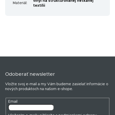
vinyl na štruktúrovanej netkanej
Materiál
:
textílii
Z
á
p
Odoberať newsletter
ä
t
Vložte svoj e-mail a my Vám budeme zasielať informácie o
i
nových produktoch na našom e-shope.
e
Email