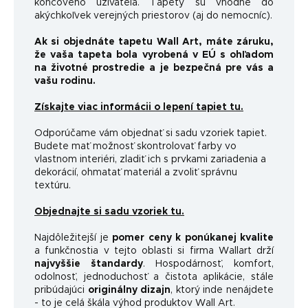
koncového užívateľa. Tapety sú vhodné do
akýchkoľvek verejných priestorov (aj do nemocníc).
Ak si objednáte tapetu Wall Art, máte záruku,
že vaša tapeta bola vyrobená v EÚ s ohľadom
na životné prostredie a je bezpečná pre vás a
vašu rodinu.
Získajte viac informácii o lepení tapiet tu.
Odporúčame vám objednať si sadu vzoriek tapiet.
Budete mať možnosť skontrolovať farby vo
vlastnom interiéri, zladiť ich s prvkami zariadenia a
dekorácií, ohmatať materiál a zvoliť správnu
textúru.
Objednajte si sadu vzoriek tu.
Najdôležitejší je
pomer ceny k ponúkanej kvalite
a funkčnosti
a v tejto oblasti si firma Wallart drží
najvyššie štandardy
.
Hospodárnosť, komfort,
odolnosť, jednoduchosť a čistota aplikácie, stále
pribúdajúci
originálny dizajn
, ktorý inde nenájdete
- to je celá škála výhod produktov Wall Art.