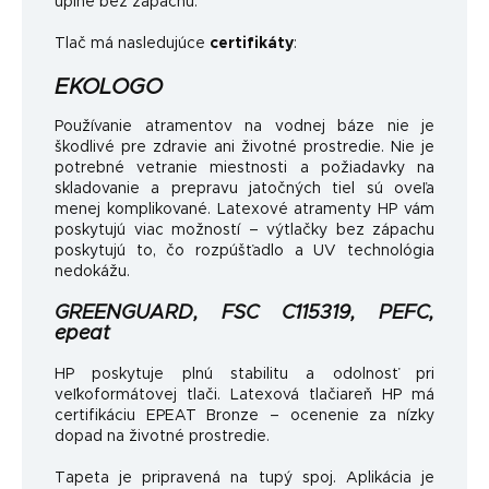
úplne bez zápachu.
Tlač má nasledujúce
certifikáty
:
EKOLOGO
Používanie atramentov na vodnej báze nie je
škodlivé pre zdravie ani životné prostredie. Nie je
potrebné vetranie miestnosti a požiadavky na
skladovanie a prepravu jatočných tiel sú oveľa
menej komplikované. Latexové atramenty HP vám
poskytujú viac možností – výtlačky bez zápachu
poskytujú to, čo rozpúšťadlo a UV technológia
nedokážu.
GREENGUARD, FSC C115319, PEFC,
epeat
HP poskytuje plnú stabilitu a odolnosť pri
veľkoformátovej tlači. Latexová tlačiareň HP má
certifikáciu EPEAT Bronze – ocenenie za nízky
dopad na životné prostredie.
Tapeta je pripravená na tupý spoj. Aplikácia je