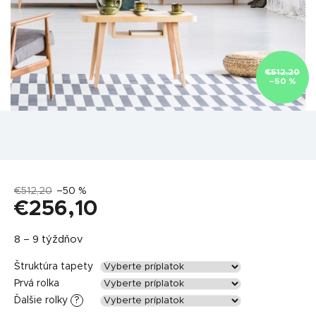
€512,20
–50 %
€512,20
–50 %
€256,10
Jednotková
8 – 9 týždňov
cena:
Štruktúra tapety
Prvá rolka
Ďalšie rolky
?