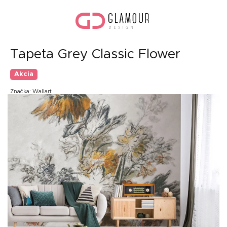
Prejsť
Nák
na
koší
obsah
Tapeta Grey Classic Flower
Akcia
Značka:
Wallart