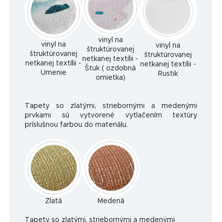
vinyl na
vinyl na
vinyl na
štruktúrovanej
štruktúrovanej
štruktúrovanej
netkanej textílii -
netkanej textílii -
netkanej textílii -
Štuk ( ozdobná
Umenie
Rustik
omietka)
Tapety so zlatými, striebornými a medenými
prvkami sú vytvorené vytlačením textúry
príslušnou farbou do materiálu.
Zlatá
Medená
Ta
pety so zlatými, striebornými a medenými