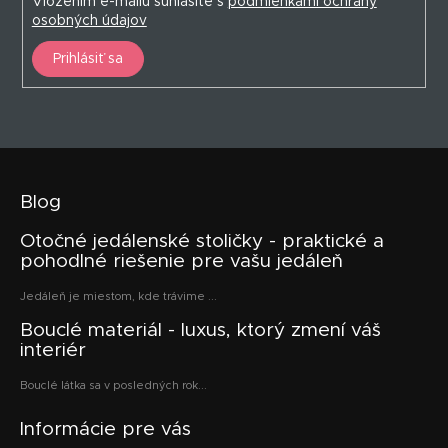
Vložením e-mailu súhlasíte s
podmienkami ochrany
osobných údajov
Prihlásiť sa
Blog
Otočné jedálenské stoličky - praktické a
pohodlné riešenie pre vašu jedáleň
Jedáleň je miestom, kde trávime ...
Bouclé materiál - luxus, ktorý zmení váš
interiér
Bouclé látka sa v posledných rok...
Informácie pre vás