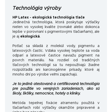
Technológia výroby
HP Latex - ekologická technológia tlače
Jedinečná technológia, ktorá poskytuje výtlačky
nielen vo vysokej kvalite (rovnaké alebo dokonca
lepšie v porovnaní s pigmentovými tlačiarňami), ale
je aj
ekologická
.
Potlač sa skladá z molekúl vody, pigmentu a
latexových častíc. Vďaka vysokej teplote sa voda
odparí a latexové častice naviažu pigment na
povrch materiálu. Na rozdiel od tradičných
tlačových technológií sa tu nepoužívajú žiadne
rozpúšťadlá ani karcinogénne prísady, ktoré aj
mnoho dní po výrobe veľmi zapáchajú.
Je to jediná atestovaná a certifikovaná technológia
pre použitie vo verejných zariadeniach, ako sú
školy, škôlky, nemocnice, hotely a kliniky.
Metóda tepelnej fixácie atramentu použitá v
tlačiarňach robí výtlačky okamžite pripravené a