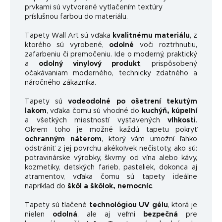
prvkami sú vytvorené vytlačením textúry
príslušnou farbou do materiálu.
Tapety Wall Art sú vďaka
kvalitnému materiálu
, z
ktorého sú vyrobené,
odolné
voči roztrhnutiu,
zafarbeniu či premočeniu. Ide o moderný, praktický
a
odolný vinylový produkt
, prispôsobený
očakávaniam moderného, ​​technicky zdatného a
náročného zákazníka.
Tapety sú
vodeodolné po ošetrení tekutým
lakom
, vďaka čomu sú vhodné do
kuchýň, kúpeľní
a všetkých miestností vystavených
vlhkosti
.
Okrem toho je možné každú tapetu pokryť
ochranným náterom
, ktorý vám umožní ľahko
odstrániť z jej povrchu akékoľvek nečistoty, ako sú:
potravinárske výrobky, škvrny od vína alebo kávy,
kozmetiky, detských farieb, pasteliek, dokonca aj
atramentov, vďaka čomu sú tapety ideálne
napríklad do
škôl a škôlok, nemocníc
.
Tapety sú tlačené
technológiou UV gélu
, ktorá je
nielen
odolná
, ale aj veľmi
bezpečná
pre