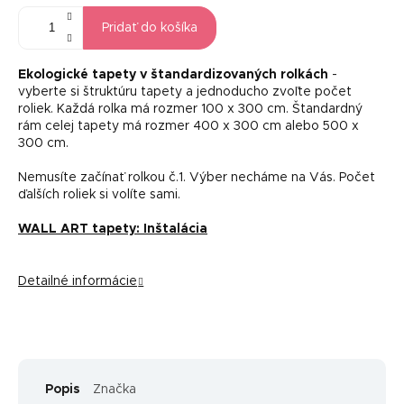
Pridať do košíka
Ekologické tapety v štandardizovaných rolkách
-
vyberte si štruktúru tapety a jednoducho zvoľte počet
roliek. Každá rolka má rozmer 100 x 300 cm. Štandardný
rám celej tapety má rozmer 400 x 300 cm alebo 500 x
300 cm.
Nemusíte začínať rolkou č.1. Výber necháme na Vás. Počet
ďalších roliek si volíte sami.
WALL ART tapety: Inštalácia
Detailné informácie
Popis
Značka