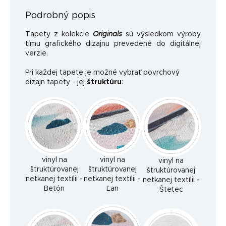
Podrobný popis
Tapety z kolekcie
Originals
sú výsledkom výroby
tímu grafického dizajnu prevedené do digitálnej
verzie.
Pri každej tapete je možné vybrať povrchový
dizajn tapety - jej
štruktúru
:
vinyl na
vinyl na
vinyl na
štruktúrovanej
štruktúrovanej
štruktúrovanej
netkanej textílii -
netkanej textílii -
netkanej textílii -
Betón
Ľan
Štetec