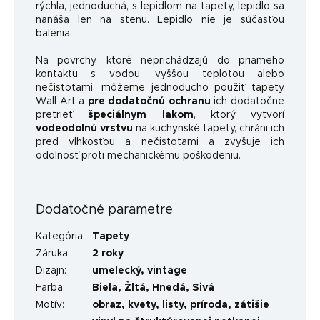
rýchla, jednoduchá, s lepidlom na tapety, lepidlo sa
nanáša len na stenu. Lepidlo nie je súčasťou
balenia.
Na povrchy, ktoré neprichádzajú do priameho
kontaktu s vodou, vyššou teplotou alebo
nečistotami, môžeme jednoducho použiť tapety
Wall Art a
pre dodatočnú ochranu
ich dodatočne
pretrieť
špeciálnym lakom
, ktorý vytvorí
vodeodolnú vrstvu
na kuchynské tapety, chráni ich
pred vlhkosťou a nečistotami a zvyšuje ich
odolnosť proti mechanickému poškodeniu.
Dodatočné parametre
Kategória
:
Tapety
Záruka
:
2 roky
Dizajn
:
umelecký
,
vintage
Farba
:
Biela
,
Žltá
,
Hnedá
,
Sivá
Motív
:
obraz
,
kvety
,
listy
,
príroda
,
zátišie