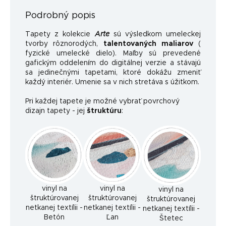
Podrobný popis
Tapety z kolekcie
Arte
sú výsledkom umeleckej
tvorby rôznorodých,
talentovaných maliarov
(
fyzické umelecké dielo). Maľby sú prevedené
gafickým oddelením do digitálnej verzie a stávajú
sa jedinečnými tapetami, ktoré dokážu zmeniť
každý interiér. Umenie sa v nich stretáva s úžitkom.
Pri každej tapete je možné vybrať povrchový
dizajn tapety - jej
štruktúru
:
vinyl na
vinyl na
vinyl na
štruktúrovanej
štruktúrovanej
štruktúrovanej
netkanej textílii -
netkanej textílii -
netkanej textílii -
Betón
Ľan
Štetec