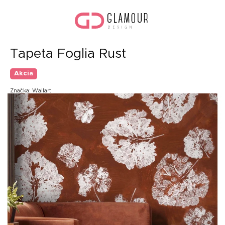
Prejsť
Nák
na
koší
obsah
Tapeta Foglia Rust
Akcia
Značka:
Wallart