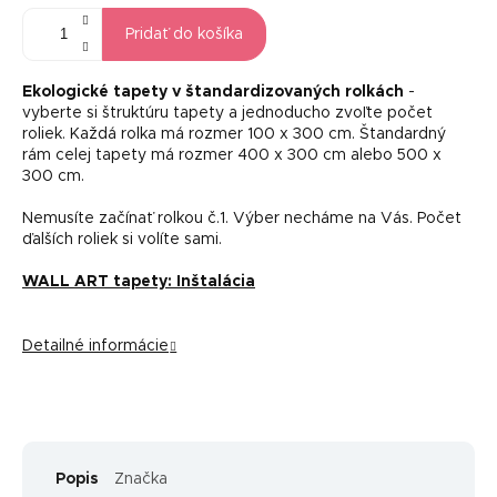
Pridať do košíka
Ekologické tapety v štandardizovaných rolkách
-
vyberte si štruktúru tapety a jednoducho zvoľte počet
roliek. Každá rolka má rozmer 100 x 300 cm. Štandardný
rám celej tapety má rozmer 400 x 300 cm alebo 500 x
300 cm.
Nemusíte začínať rolkou č.1. Výber necháme na Vás. Počet
ďalších roliek si volíte sami.
WALL ART tapety: Inštalácia
Detailné informácie
Popis
Značka