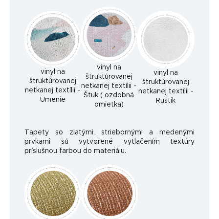
vinyl na
vinyl na
vinyl na
štruktúrovanej
štruktúrovanej
štruktúrovanej
netkanej textílii -
netkanej textílii -
netkanej textílii -
Štuk ( ozdobná
Umenie
Rustik
omietka)
Tapety so zlatými, striebornými a medenými
prvkami sú vytvorené vytlačením textúry
príslušnou farbou do materiálu.