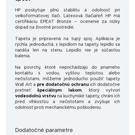
HP poskytuje plnú stabilitu a odolnosť pri
veľkoformátovej tlači. Latexová tlačiareň HP má
certifikáciu EPEAT Bronze – ocenenie za nízky
dopad na životné prostredie.
Tapeta je pripravená na tupý spoj. Aplikácia je
rýchla, jednoduchá, s lepidlom na tapety, lepidlo sa
nanáša len na stenu. Lepidlo nie je súčasťou
balenia.
Na povrchy, ktoré neprichádzajú do priameho
kontaktu s vodou, vyššou teplotou alebo
nečistotami, môžeme jednoducho použiť tapety
Wall Art a
pre dodatočnú ochranu
ich dodatočne
pretrieť
špeciálnym lakom
, ktorý vytvorí
vodeodolnú vrstvu
na kuchynské tapety, chráni ich
pred vlhkosťou a nečistotami a zvyšuje ich
odolnosť proti mechanickému poškodeniu.
Dodatočné parametre