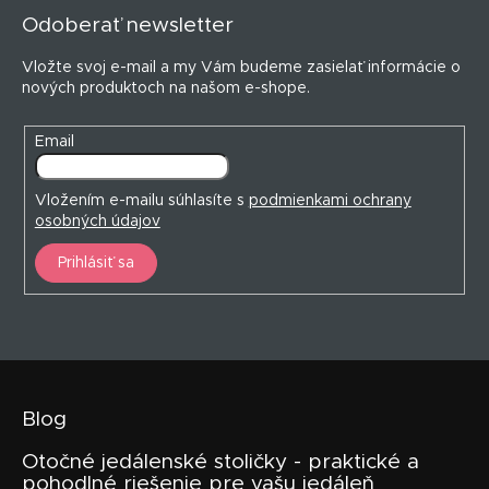
p
Odoberať newsletter
ä
t
Vložte svoj e-mail a my Vám budeme zasielať informácie o
i
nových produktoch na našom e-shope.
e
Email
Vložením e-mailu súhlasíte s
podmienkami ochrany
osobných údajov
Prihlásiť sa
Blog
Otočné jedálenské stoličky - praktické a
pohodlné riešenie pre vašu jedáleň