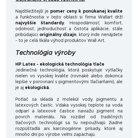
Najdôležitejší je
pomer ceny k ponúkanej kvalite
a funkčnosti
a v tejto oblasti si firma Wallart drží
najvyššie štandardy
.
Hospodárnosť, komfort,
odolnosť, jednoduchosť a čistota aplikácie, stále
pribúdajúci
originálny dizajn
, ktorý inde nenájdete
- to je celá škála výhod produktov Wall Art.
Technológia výroby
HP Latex - ekologická technológia tlače
Jedinečná technológia, ktorá poskytuje výtlačky
nielen vo vysokej kvalite (rovnaké alebo dokonca
lepšie v porovnaní s pigmentovými tlačiarňami), ale
je aj
ekologická
.
Potlač sa skladá z molekúl vody, pigmentu a
latexových častíc. Vďaka vysokej teplote sa voda
odparí a latexové častice naviažu pigment na
povrch materiálu. Na rozdiel od tradičných
tlačových technológií sa tu nepoužívajú žiadne
rozpúšťadlá ani karcinogénne prísady, ktoré aj
mnoho dní po výrobe veľmi zapáchajú.