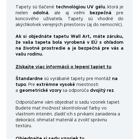
Tapety sú tlačené
technológiou UV gélu
, ktorá je
nielen
odolná
, ale aj veľmi
bezpečná
pre
koncového užívateľa. Tapety sú vhodné do
akýchkoľvek verejných priestorov (aj do nemocníc).
Ak si objednáte tapetu Wall Art, máte záruku,
že vaša tapeta bola vyrobená v EÚ s ohľadom
na životné prostredie a je bezpečná pre vás a
vašu rodinu.
Získajte viac informácii o lepení tapiet tu
Štandardne
sú vyrábané tapety pre montáž
na
tupo
. Pre
extrémne vysoké
miestnosti
a
geometrické vzory
sa odporúča
dvojitý rez
.
Odporúčame vám objednať si sadu vzoriek tapiet.
Budete mať možnosť skontrolovať farby vo
vlastnom interiéri, zladiť ich s prvkami zariadenia a
dekorácií, ohmatať materiál a zvoliť správnu
textúru.
Objednajte si sadu vzoriek tu.