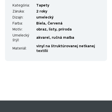
Kategória
:
Tapety
Záruka
:
2 roky
Dizajn
:
umelecký
Farba
:
Biela
,
Červená
Motív
:
obraz
,
listy
,
príroda
Umelecký
akvarel
,
ručná maľba
štýl
:
vinyl na štruktúrovanej netkanej
Materiál
:
textílii
Z
á