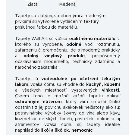
Zlatá
Medená
Ta
pety so zlatými, striebornými a medenými
prvkami sú vytvorené vytlačením textúry
príslušnou farbou do materiálu.
Tapety Wall Art sú vďaka
kvalitnému materiálu
, z
ktorého sú vyrobené,
odolné
voči roztrhnutiu,
zafarbeniu či premočeniu. Ide o moderný, praktický
a
odolný vinylový produkt
, prispôsobený
očakávaniam moderného, ​​technicky zdatného a
náročného zákazníka.
Tapety sú
vodeodolné po ošetrení tekutým
lakom
, vďaka čomu sú vhodné do
kuchýň, kúpeľní
a všetkých miestností vystavených
vlhkosti
.
Okrem toho je možné každú tapetu pokryť
ochranným náterom
, ktorý vám umožní ľahko
odstrániť z jej povrchu akékoľvek nečistoty, ako sú:
potravinárske výrobky, škvrny od vína alebo kávy,
kozmetiky, detských farieb, pasteliek, dokonca aj
atramentov, vďaka čomu sú tapety ideálne
napríklad do
škôl a škôlok, nemocníc
.