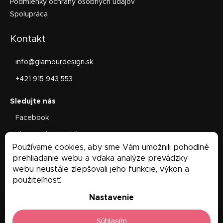
Podmienky ochrany osobných údajov
Spolupráca
Kontakt
info
@
glamourdesign.sk
+421 915 943 553
Facebook
glamourdesign.sk/
Používame cookies, aby sme Vám umožnili pohodlné
Facebook
prehliadanie webu a vďaka analýze prevádzky
webu neustále zlepšovali jeho funkcie, výkon a
použiteľnosť.
Nastavenie
Súhlasím