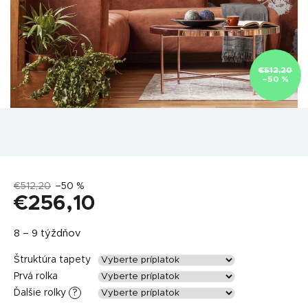
€512,20
–50 %
€512,20
–50 %
€256,10
Jednotková
8 – 9 týždňov
cena:
Štruktúra tapety
Prvá rolka
Ďalšie rolky
?