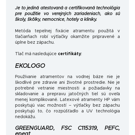
Je to jediná atestovaná a certifikovaná technológia
pre použitie vo verejných zariadeniach, ako sú
školy, škôlky, nemocnice, hotely a kliniky.
Metóda tepelnej fixácie atramentu použitá v
tlačiarňach robí výtlačky okamžite pripravené a
úplne bez zápachu.
Tlač má nasledujúce
certifikáty
:
EKOLOGO
Používanie atramentov na vodnej báze nie je
škodlivé pre zdravie ani životné prostredie. Nie je
potrebné vetranie miestnosti a požiadavky na
skladovanie a prepravu jatočných tiel sú oveľa
menej komplikované. Latexové atramenty HP vám
poskytujú viac možností – výtlačky bez zápachu
poskytujú to, čo rozpúšťadlo a UV technológia
nedokážu.
GREENGUARD, FSC C115319, PEFC,
epeat