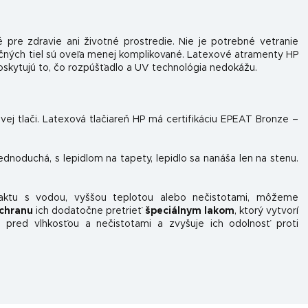
 pre zdravie ani životné prostredie. Nie je potrebné vetranie
očných tiel sú oveľa menej komplikované. Latexové atramenty HP
skytujú to, čo rozpúšťadlo a UV technológia nedokážu.
ovej tlači. Latexová tlačiareň HP má certifikáciu EPEAT Bronze –
jednoduchá, s lepidlom na tapety, lepidlo sa nanáša len na stenu.
taktu s vodou, vyššou teplotou alebo nečistotami, môžeme
chranu
ich dodatočne pretrieť
špeciálnym lakom
, ktorý vytvorí
 pred vlhkosťou a nečistotami a zvyšuje ich odolnosť proti