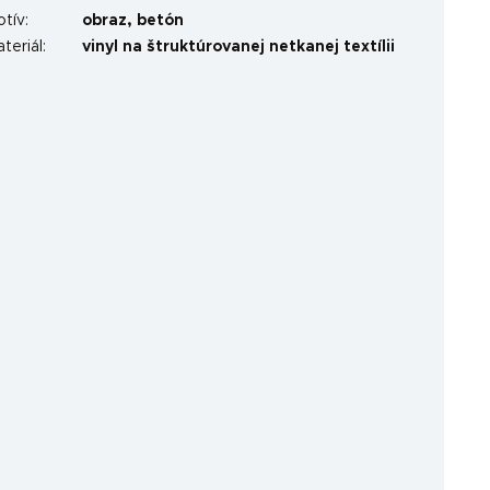
otív
:
obraz
,
betón
teriál
:
vinyl na štruktúrovanej netkanej textílii