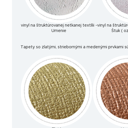
vinyl na štruktúrovanej netkanej textílii -
vinyl na štruktúr
Umenie
Štuk ( 
Tapety so zlatými, striebornými a medenými prvkami sú