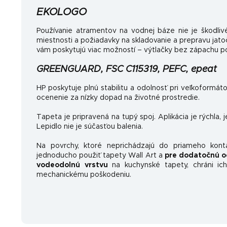
EKOLOGO
Používanie atramentov na vodnej báze nie je škodlivé
miestnosti a požiadavky na skladovanie a prepravu jat
vám poskytujú viac možností – výtlačky bez zápachu po
GREENGUARD, FSC C115319, PEFC, epeat
HP poskytuje plnú stabilitu a odolnosť pri veľkoformát
ocenenie za nízky dopad na životné prostredie.
Tapeta je pripravená na tupý spoj. Aplikácia je rýchla, 
Lepidlo nie je súčasťou balenia.
Na povrchy, ktoré neprichádzajú do priameho kon
jednoducho použiť tapety Wall Art a
pre dodatočnú o
vodeodolnú vrstvu
na kuchynské tapety, chráni ich
mechanickému poškodeniu.