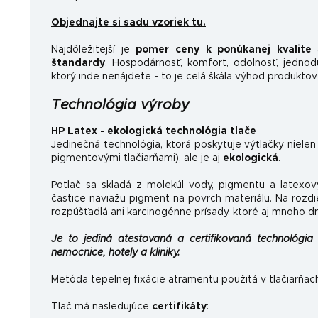
Objednajte si sadu vzoriek tu.
Najdôležitejší je
pomer ceny k ponúkanej kvalite
a
štandardy
.
Hospodárnosť, komfort, odolnosť, jednoduc
ktorý inde nenájdete - to je celá škála výhod produktov
Technológia výroby
HP Latex - ekologická technológia tlače
Jedinečná technológia, ktorá poskytuje výtlačky nielen
pigmentovými tlačiarňami), ale je aj
ekologická
.
Potlač sa skladá z molekúl vody, pigmentu a latexov
častice naviažu pigment na povrch materiálu. Na rozdi
rozpúšťadlá ani karcinogénne prísady, ktoré aj mnoho d
Je to jediná atestovaná a certifikovaná technológia 
nemocnice, hotely a kliniky.
Metóda tepelnej fixácie atramentu použitá v tlačiarňac
Tlač má nasledujúce
certifikáty
: