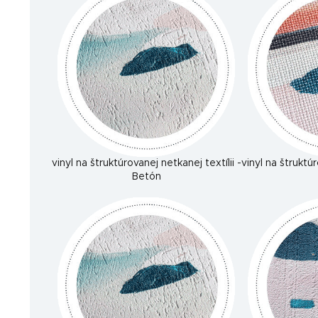
vinyl na štruktúrovanej netkanej textílii -
vinyl na štruktúr
Betón