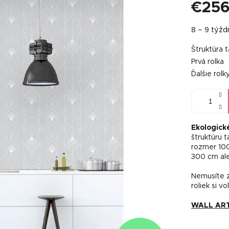
€256
Jednotkov
8 – 9 týž
cena:
Štruktúra 
Prvá rolka
Ďalšie rolk
Ekologick
štruktúru 
rozmer 100
300 cm al
Nemusíte z
roliek si vo
WALL ART t