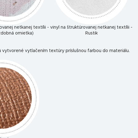
ovanej netkanej textílii -
vinyl na štruktúrovanej netkanej textílii -
ozdobná omietka)
Rustik
 vytvorené vytlačením textúry príslušnou farbou do materiálu.