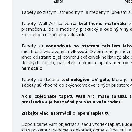
Zlatá
Me
Ta
pety so zlatými, striebornými a medenými prvkami sú
Tapety Wall Art sú vďaka
kvalitnému materiálu
, 
premočeniu. Ide o moderný, praktický a
odolný vinyl
zdatného a náročného zákazníka.
Tapety sú
vodeodolné po ošetrení tekutým lak
miestností vystavených
vlhkosti
. Okrem toho je možn
ľahko odstrániť z jej povrchu akékoľvek nečistoty, ako 
detských farieb, pasteliek, dokonca aj atramentov
nemocníc
.
Tapety sú tlačené
technológiou UV gélu
, ktorá je 
Tapety sú vhodné do akýchkoľvek verejných priestorov 
Ak si objednáte tapetu Wall Art, máte záruku, 
prostredie a je bezpečná pre vás a vašu rodinu.
Získajte viac informácii o lepení tapiet tu.
Odporúčame vám objednať si sadu vzoriek tapiet. Budet
ich s prvkami zariadenia a dekorácií, ohmatať materiál a