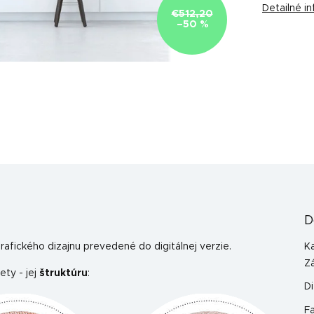
Detailné i
€512,20
–50 %
D
afického dizajnu prevedené do digitálnej verzie.
K
Z
ety - jej
štruktúru
:
Di
F