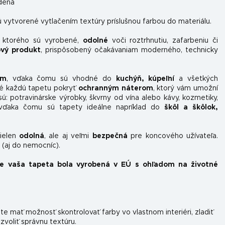
dená
 vytvorené vytlačením textúry príslušnou farbou do materiálu.
z ktorého sú vyrobené,
odolné
voči roztrhnutiu, zafarbeniu či
ový produkt
, prispôsobený očakávaniam moderného, ​​technicky
om
, vďaka čomu sú vhodné do
kuchýň, kúpeľní
a všetkých
é každú tapetu pokryť
ochranným náterom
, ktorý vám umožní
sú: potravinárske výrobky, škvrny od vína alebo kávy, kozmetiky,
, vďaka čomu sú tapety ideálne napríklad do
škôl a škôlok,
nielen
odolná
, ale aj veľmi
bezpečná
pre koncového užívateľa.
(aj do nemocníc).
že vaša tapeta bola vyrobená v EÚ s ohľadom na životné
e mať možnosť skontrolovať farby vo vlastnom interiéri, zladiť
 zvoliť správnu textúru.