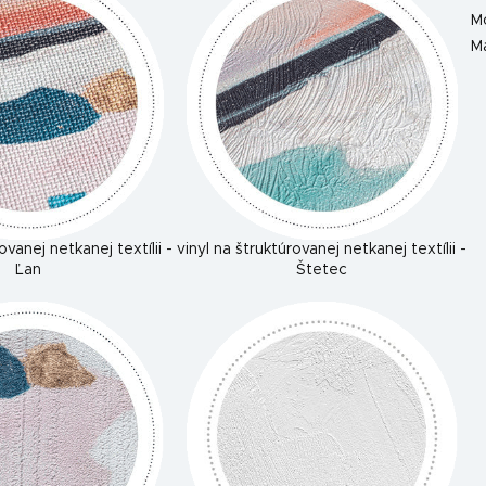
M
Ma
ovanej netkanej textílii -
vinyl na štruktúrovanej netkanej textílii -
Ľan
Štetec