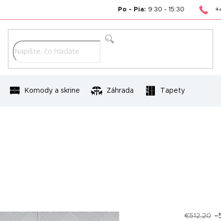
+
Po - Pia:
9:30 - 15:30
Hľadať
Komody a skrine
Záhrada
Tapety
€512,20
–