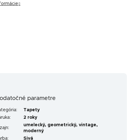
nformácie
odatočné parametre
ategória
:
Tapety
áruka
:
2 roky
umelecký
,
geometrický
,
vintage
,
zajn
:
moderný
arba
:
Sivá