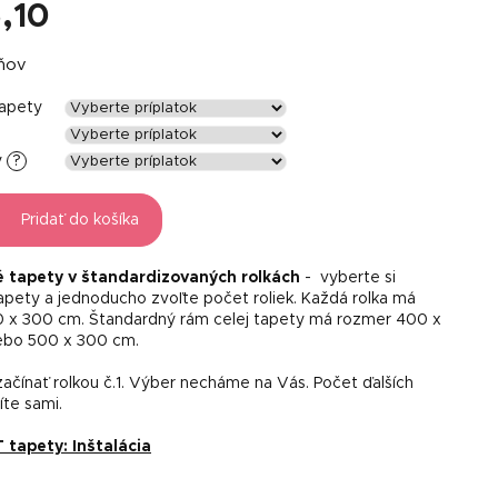
,10
á
dňov
tapety
y
?
Pridať do košíka
é tapety v štandardizovaných rolkách
- vyberte si
tapety a jednoducho zvoľte počet roliek. Každá rolka má
 x 300 cm. Štandardný rám celej tapety má rozmer 400 x
ebo 500 x 300 cm.
ačínať rolkou č.1. Výber necháme na Vás. Počet ďalších
líte sami.
apety: Inštalácia