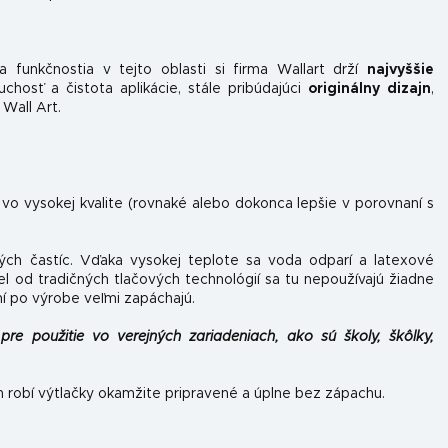
 funkčnosti
a v tejto oblasti si firma Wallart drží
najvyššie
hosť a čistota aplikácie, stále pribúdajúci
originálny dizajn
,
 Wall Art.
 vo vysokej kvalite (rovnaké alebo dokonca lepšie v porovnaní s
ých častíc. Vďaka vysokej teplote sa voda odparí a latexové
el od tradičných tlačových technológií sa tu nepoužívajú žiadne
ní po výrobe veľmi zapáchajú.
pre použitie vo verejných zariadeniach, ako sú školy, škôlky,
h robí výtlačky okamžite pripravené a úplne bez zápachu.