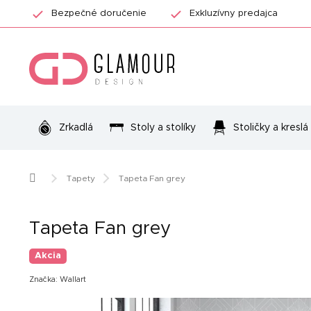
Prejsť
Bezpečné doručenie
Exkluzívny predajca
na
obsah
Zrkadlá
Stoly a stolíky
Stoličky a kreslá
Domov
Tapety
Tapeta Fan grey
Tapeta Fan grey
Akcia
Značka:
Wallart