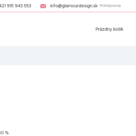
421 915 943 553
info@glamourdesign.sk
Prihlásenie
Nákupný
Prázdny košík
košík
50 %