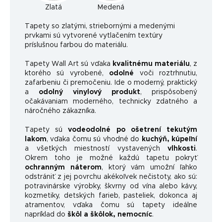
Zlatá
Medená
Ta
pety so zlatými, striebornými a medenými
prvkami sú vytvorené vytlačením textúry
príslušnou farbou do materiálu.
Tapety Wall Art sú vďaka
kvalitnému materiálu
, z
ktorého sú vyrobené,
odolné
voči roztrhnutiu,
zafarbeniu či premočeniu. Ide o moderný, praktický
a
odolný vinylový produkt
, prispôsobený
očakávaniam moderného, ​​technicky zdatného a
náročného zákazníka.
Tapety sú
vodeodolné po ošetrení tekutým
lakom
, vďaka čomu sú vhodné do
kuchýň, kúpeľní
a všetkých miestností vystavených
vlhkosti
.
Okrem toho je možné každú tapetu pokryť
ochranným náterom
, ktorý vám umožní ľahko
odstrániť z jej povrchu akékoľvek nečistoty, ako sú:
potravinárske výrobky, škvrny od vína alebo kávy,
kozmetiky, detských farieb, pasteliek, dokonca aj
atramentov, vďaka čomu sú tapety ideálne
napríklad do
škôl a škôlok, nemocníc
.