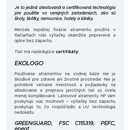
Je to jediná atestovaná a certifikovaná technológia
pre použitie vo verejných zariadeniach, ako sú
školy, škôlky, nemocnice, hotely a kliniky.
Metóda tepelnej fixácie atramentu použitá v
tlačiarňach robí výtlačky okamžite pripravené a
úplne bez zápachu.
Tlač má nasledujúce
certifikáty
:
EKOLOGO
Používanie atramentov na vodnej báze nie je
škodlivé pre zdravie ani životné prostredie. Nie je
potrebné vetranie miestnosti a požiadavky na
skladovanie a prepravu jatočných tiel sú oveľa
menej komplikované. Latexové atramenty HP vám
poskytujú viac možností – výtlačky bez zápachu
poskytujú to, čo rozpúšťadlo a UV technológia
nedokážu.
GREENGUARD, FSC C115319, PEFC,
epeat