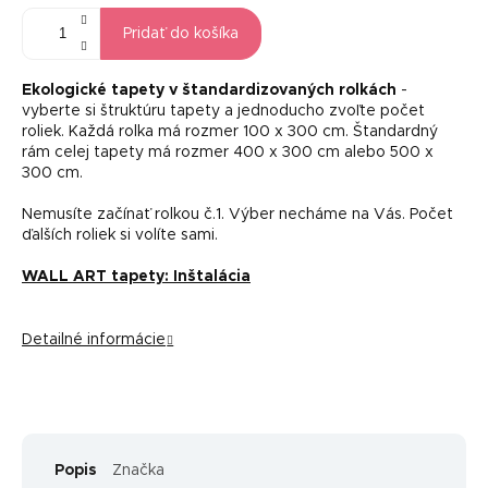
Pridať do košíka
Ekologické tapety v štandardizovaných rolkách
-
vyberte si štruktúru tapety a jednoducho zvoľte počet
roliek. Každá rolka má rozmer 100 x 300 cm. Štandardný
rám celej tapety má rozmer 400 x 300 cm alebo 500 x
300 cm.
Nemusíte začínať rolkou č.1. Výber necháme na Vás. Počet
ďalších roliek si volíte sami.
WALL ART tapety: Inštalácia
Detailné informácie
Popis
Značka