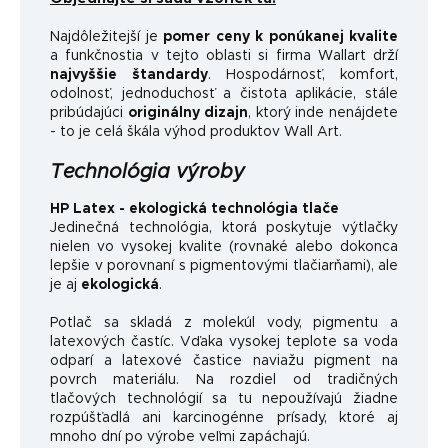
Najdôležitejší je
pomer ceny k ponúkanej kvalite
a funkčnosti
a v tejto oblasti si firma Wallart drží
najvyššie štandardy
.
Hospodárnosť, komfort,
odolnosť, jednoduchosť a čistota aplikácie, stále
pribúdajúci
originálny dizajn
, ktorý inde nenájdete
- to je celá škála výhod produktov Wall Art.
Technológia výroby
HP Latex - ekologická technológia tlače
Jedinečná technológia, ktorá poskytuje výtlačky
nielen vo vysokej kvalite (rovnaké alebo dokonca
lepšie v porovnaní s pigmentovými tlačiarňami), ale
je aj
ekologická
.
Potlač sa skladá z molekúl vody, pigmentu a
latexových častíc. Vďaka vysokej teplote sa voda
odparí a latexové častice naviažu pigment na
povrch materiálu. Na rozdiel od tradičných
tlačových technológií sa tu nepoužívajú žiadne
rozpúšťadlá ani karcinogénne prísady, ktoré aj
mnoho dní po výrobe veľmi zapáchajú.