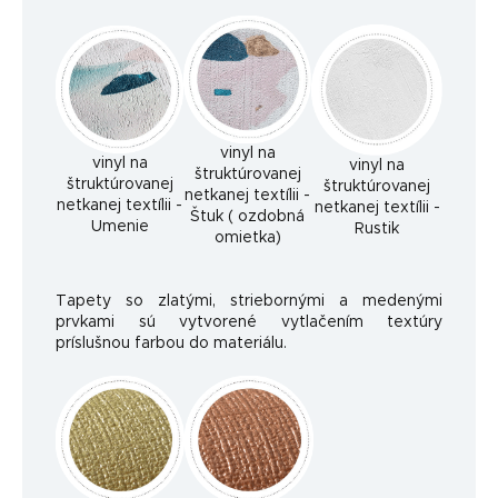
vinyl na
vinyl na
vinyl na
štruktúrovanej
štruktúrovanej
štruktúrovanej
netkanej textílii -
netkanej textílii -
netkanej textílii -
Štuk ( ozdobná
Umenie
Rustik
omietka)
Tapety so zlatými, striebornými a medenými
prvkami sú vytvorené vytlačením textúry
príslušnou farbou do materiálu.