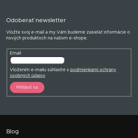
Z
á
p
Odoberať newsletter
ä
t
Vložte svoj e-mail a my Vám budeme zasielať informácie o
i
nových produktoch na našom e-shope.
e
Email
Vložením e-mailu súhlasíte s
podmienkami ochrany
osobných údajov
Prihlásiť sa
Blog