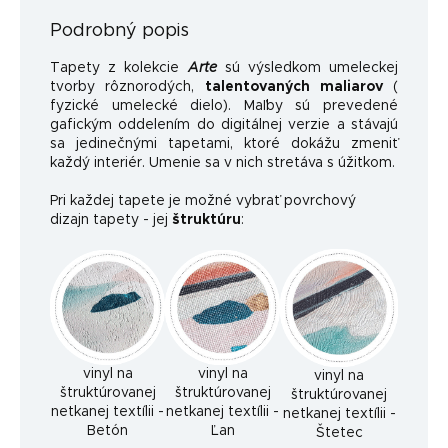
Podrobný popis
Tapety z kolekcie
Arte
sú výsledkom umeleckej
tvorby rôznorodých,
talentovaných maliarov
(
fyzické umelecké dielo). Maľby sú prevedené
gafickým oddelením do digitálnej verzie a stávajú
sa jedinečnými tapetami, ktoré dokážu zmeniť
každý interiér. Umenie sa v nich stretáva s úžitkom.
Pri každej tapete je možné vybrať povrchový
dizajn tapety - jej
štruktúru
:
vinyl na
vinyl na
vinyl na
štruktúrovanej
štruktúrovanej
štruktúrovanej
netkanej textílii -
netkanej textílii -
netkanej textílii -
Betón
Ľan
Štetec