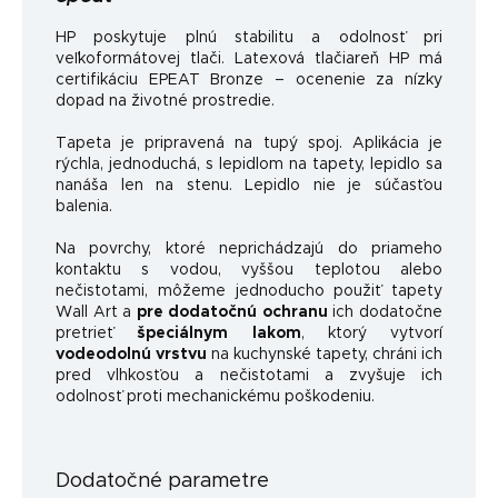
HP poskytuje plnú stabilitu a odolnosť pri
veľkoformátovej tlači. Latexová tlačiareň HP má
certifikáciu EPEAT Bronze – ocenenie za nízky
dopad na životné prostredie.
Tapeta je pripravená na tupý spoj. Aplikácia je
rýchla, jednoduchá, s lepidlom na tapety, lepidlo sa
nanáša len na stenu. Lepidlo nie je súčasťou
balenia.
Na povrchy, ktoré neprichádzajú do priameho
kontaktu s vodou, vyššou teplotou alebo
nečistotami, môžeme jednoducho použiť tapety
Wall Art a
pre dodatočnú ochranu
ich dodatočne
pretrieť
špeciálnym lakom
, ktorý vytvorí
vodeodolnú vrstvu
na kuchynské tapety, chráni ich
pred vlhkosťou a nečistotami a zvyšuje ich
odolnosť proti mechanickému poškodeniu.
Dodatočné parametre