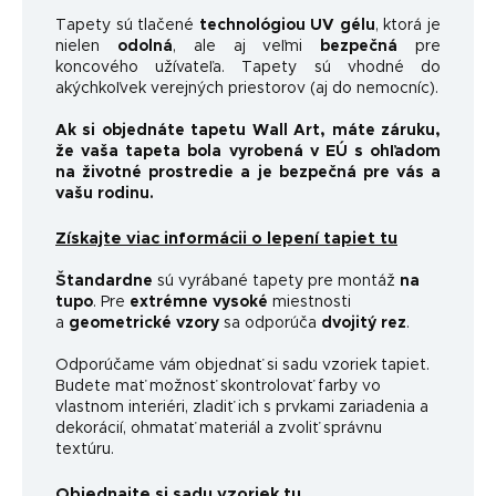
Tapety sú tlačené
technológiou UV gélu
, ktorá je
nielen
odolná
, ale aj veľmi
bezpečná
pre
koncového užívateľa. Tapety sú vhodné do
akýchkoľvek verejných priestorov (aj do nemocníc).
Ak si objednáte tapetu Wall Art, máte záruku,
že vaša tapeta bola vyrobená v EÚ s ohľadom
na životné prostredie a je bezpečná pre vás a
vašu rodinu.
Získajte viac informácii o lepení tapiet tu
Štandardne
sú vyrábané tapety pre montáž
na
tupo
. Pre
extrémne vysoké
miestnosti
a
geometrické vzory
sa odporúča
dvojitý rez
.
Odporúčame vám objednať si sadu vzoriek tapiet.
Budete mať možnosť skontrolovať farby vo
vlastnom interiéri, zladiť ich s prvkami zariadenia a
dekorácií, ohmatať materiál a zvoliť správnu
textúru.
Objednajte si sadu vzoriek tu.