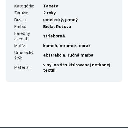
Kategória
:
Tapety
Záruka
:
2 roky
Dizajn
:
umelecký
,
jemný
Farba
:
Biela
,
Ružová
Farebný
strieborná
akcent
:
Motív
:
kameň
,
mramor
,
obraz
Umelecký
abstrakcia
,
ručná maľba
štýl
:
vinyl na štruktúrovanej netkanej
Materiál
:
textílii