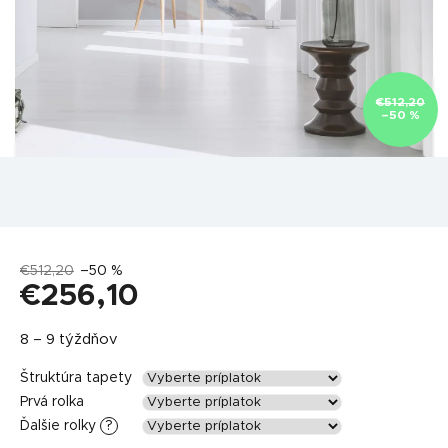
€512,20
–50 %
€512,20
–50 %
€256,10
Jednotková
8 – 9 týždňov
cena:
Štruktúra tapety
Prvá rolka
Ďalšie rolky
?