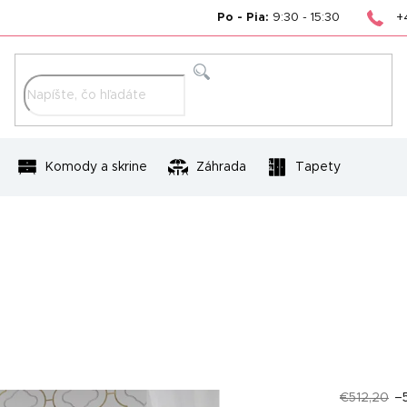
+
Po - Pia:
9:30 - 15:30
Hľadať
Komody a skrine
Záhrada
Tapety
€512,20
–