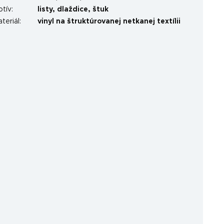
otív
:
listy
,
dlaždice
,
štuk
teriál
:
vinyl na štruktúrovanej netkanej textílii