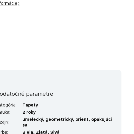
nformácie
odatočné parametre
ategória
:
Tapety
áruka
:
2 roky
umelecký
,
geometrický
,
orient
,
opakujúci
zajn
:
sa
arba
:
Biela
,
Zlatá
,
Sivá