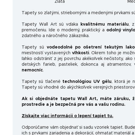
Zlatá
Me
Ta
pety so zlatými, striebornými a medenými prvkami sú
Tapety Wall Art sú vďaka
kvalitnému materiálu
, 
premočeniu. Ide o moderný, praktický a
odolný vinyl
zdatného a náročného zákazníka.
Tapety sú
vodeodolné po ošetrení tekutým lak
miestností vystavených
vlhkosti
. Okrem toho je možn
ľahko odstrániť z jej povrchu akékoľvek nečistoty, ako 
detských farieb, pasteliek, dokonca aj atramentov
nemocníc
.
Tapety sú tlačené
technológiou UV gélu
, ktorá je 
Tapety sú vhodné do akýchkoľvek verejných priestorov 
Ak si objednáte tapetu Wall Art, máte záruku, 
prostredie a je bezpečná pre vás a vašu rodinu.
Získajte viac informácii o lepení tapiet tu.
Odporúčame vám objednať si sadu vzoriek tapiet. Budet
ich s prvkami zariadenia a dekorácií, ohmatať materiál a