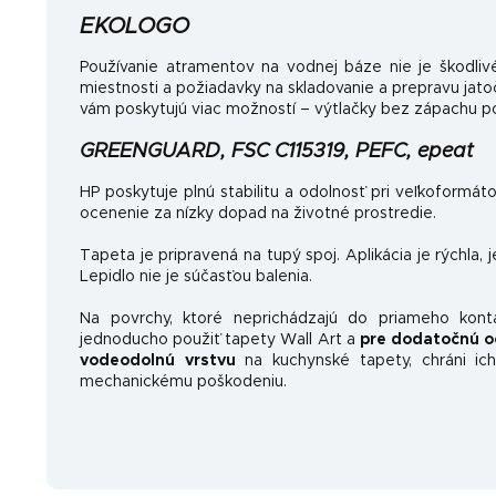
EKOLOGO
Používanie atramentov na vodnej báze nie je škodlivé
miestnosti a požiadavky na skladovanie a prepravu jat
vám poskytujú viac možností – výtlačky bez zápachu po
GREENGUARD, FSC C115319, PEFC, epeat
HP poskytuje plnú stabilitu a odolnosť pri veľkoformát
ocenenie za nízky dopad na životné prostredie.
Tapeta je pripravená na tupý spoj. Aplikácia je rýchla, 
Lepidlo nie je súčasťou balenia.
Na povrchy, ktoré neprichádzajú do priameho kon
jednoducho použiť tapety Wall Art a
pre dodatočnú o
vodeodolnú vrstvu
na kuchynské tapety, chráni ich
mechanickému poškodeniu.