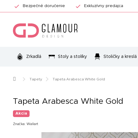
Prejsť
Bezpečné doručenie
Exkluzívny predajca
na
obsah
Zrkadlá
Stoly a stolíky
Stoličky a kreslá
Domov
Tapety
Tapeta Arabesca White Gold
Tapeta Arabesca White Gold
Akcia
Značka:
Wallart