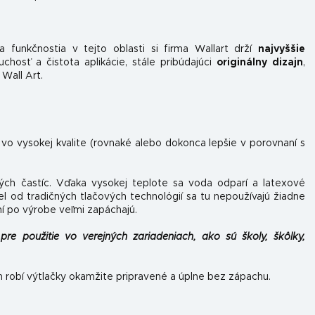
 funkčnosti
a v tejto oblasti si firma Wallart drží
najvyššie
hosť a čistota aplikácie, stále pribúdajúci
originálny dizajn
,
 Wall Art.
 vo vysokej kvalite (rovnaké alebo dokonca lepšie v porovnaní s
ých častíc. Vďaka vysokej teplote sa voda odparí a latexové
el od tradičných tlačových technológií sa tu nepoužívajú žiadne
ní po výrobe veľmi zapáchajú.
pre použitie vo verejných zariadeniach, ako sú školy, škôlky,
h robí výtlačky okamžite pripravené a úplne bez zápachu.