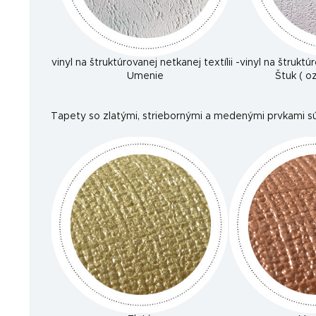
vinyl na štruktúrovanej netkanej textílii -
vinyl na štruktúr
Umenie
Štuk ( 
Tapety so zlatými, striebornými a medenými prvkami sú