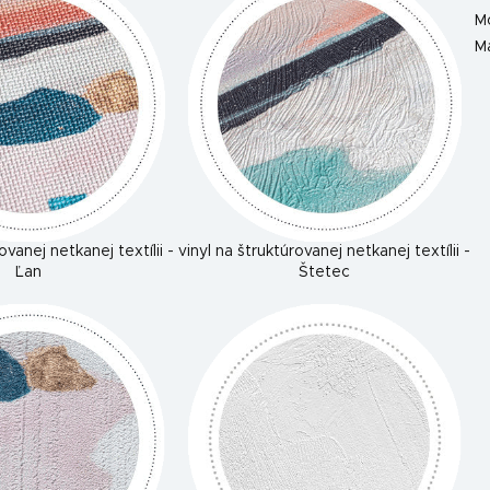
M
Ma
ovanej netkanej textílii -
vinyl na štruktúrovanej netkanej textílii -
Ľan
Štetec