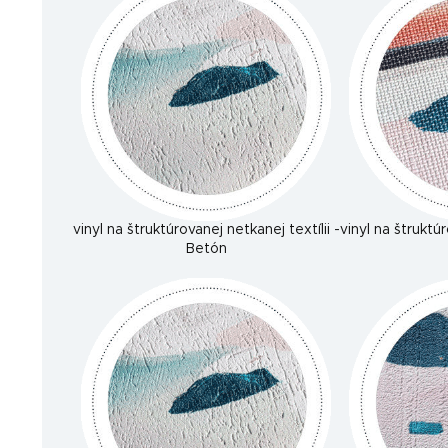
vinyl na štruktúrovanej netkanej textílii -
vinyl na štruktúr
Betón