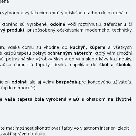
dená
 vytvorené vytlačením textúry príslušnou farbou do materiálu.
z ktorého sú vyrobené,
odolné
voči roztrhnutiu, zafarbeniu či
ový produkt
, prispôsobený očakávaniam moderného, ​​technicky
om
, vďaka čomu sú vhodné do
kuchýň, kúpeľní
a všetkých
é každú tapetu pokryť
ochranným náterom
, ktorý vám umožní
sú: potravinárske výrobky, škvrny od vína alebo kávy, kozmetiky,
, vďaka čomu sú tapety ideálne napríklad do
škôl a škôlok,
nielen
odolná
, ale aj veľmi
bezpečná
pre koncového užívateľa.
(aj do nemocníc).
že vaša tapeta bola vyrobená v EÚ s ohľadom na životné
e mať možnosť skontrolovať farby vo vlastnom interiéri, zladiť
 zvoliť správnu textúru.