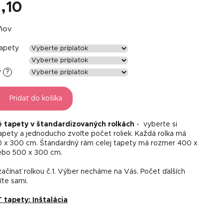
,10
á
dňov
tapety
y
?
Pridať do košíka
é tapety v štandardizovaných rolkách
- vyberte si
tapety a jednoducho zvoľte počet roliek. Každá rolka má
 x 300 cm. Štandardný rám celej tapety má rozmer 400 x
ebo 500 x 300 cm.
ačínať rolkou č.1. Výber necháme na Vás. Počet ďalších
líte sami.
apety: Inštalácia