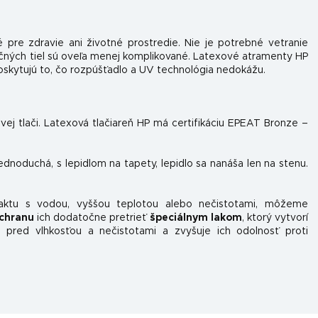
 pre zdravie ani životné prostredie. Nie je potrebné vetranie
očných tiel sú oveľa menej komplikované. Latexové atramenty HP
skytujú to, čo rozpúšťadlo a UV technológia nedokážu.
ovej tlači. Latexová tlačiareň HP má certifikáciu EPEAT Bronze –
jednoduchá, s lepidlom na tapety, lepidlo sa nanáša len na stenu.
taktu s vodou, vyššou teplotou alebo nečistotami, môžeme
chranu
ich dodatočne pretrieť
špeciálnym lakom
, ktorý vytvorí
 pred vlhkosťou a nečistotami a zvyšuje ich odolnosť proti