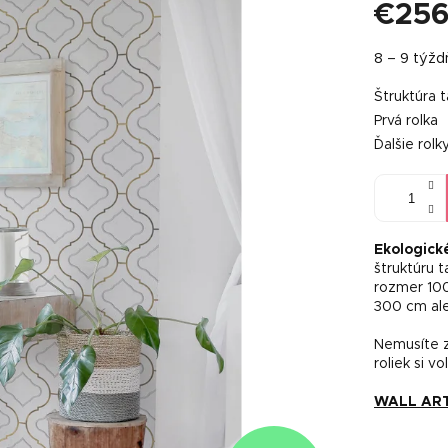
€256
Jednotkov
8 – 9 týž
cena:
Štruktúra 
Prvá rolka
Ďalšie rolk
Ekologick
štruktúru 
rozmer 100
300 cm al
Nemusíte z
roliek si vo
WALL ART t