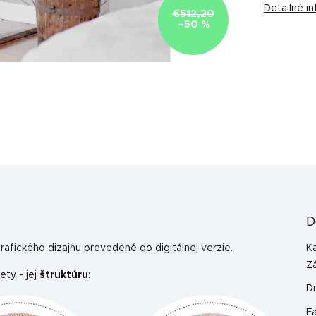
Detailné i
€512,20
–50 %
D
afického dizajnu prevedené do digitálnej verzie.
K
Z
ety - jej
štruktúru
:
Di
F