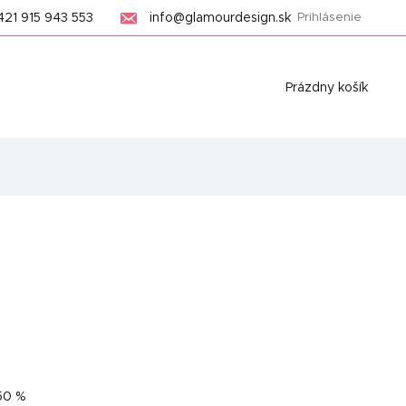
421 915 943 553
info@glamourdesign.sk
Prihlásenie
Nákupný
Prázdny košík
košík
50 %