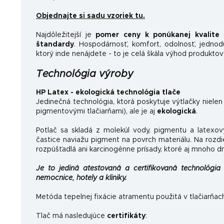
Objednajte si sadu vzoriek tu.
Najdôležitejší je
pomer ceny k ponúkanej kvalite
a
štandardy
.
Hospodárnosť, komfort, odolnosť, jednoduc
ktorý inde nenájdete - to je celá škála výhod produktov
Technológia výroby
HP Latex - ekologická technológia tlače
Jedinečná technológia, ktorá poskytuje výtlačky nielen
pigmentovými tlačiarňami), ale je aj
ekologická
.
Potlač sa skladá z molekúl vody, pigmentu a latexov
častice naviažu pigment na povrch materiálu. Na rozdi
rozpúšťadlá ani karcinogénne prísady, ktoré aj mnoho d
Je to jediná atestovaná a certifikovaná technológia 
nemocnice, hotely a kliniky.
Metóda tepelnej fixácie atramentu použitá v tlačiarňac
Tlač má nasledujúce
certifikáty
: