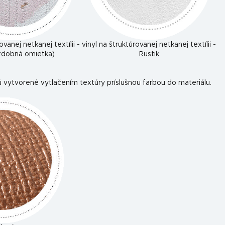
ovanej netkanej textílii -
vinyl na štruktúrovanej netkanej textílii -
ozdobná omietka)
Rustik
 vytvorené vytlačením textúry príslušnou farbou do materiálu.