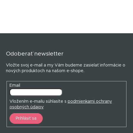
Z
á
p
Odoberať newsletter
ä
t
Vložte svoj e-mail a my Vám budeme zasielať informácie o
i
nových produktoch na našom e-shope.
e
Email
Vložením e-mailu súhlasíte s
podmienkami ochrany
osobných údajov
Prihlásiť sa