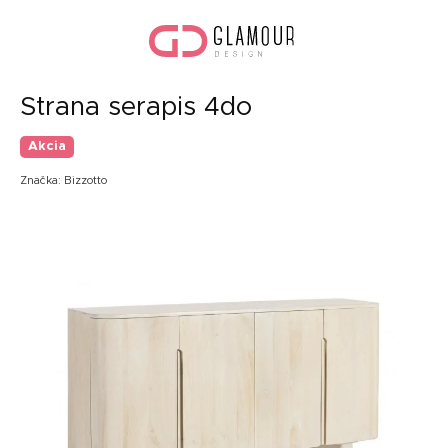
Prejsť
Nák
na
koší
obsah
Strana serapis 4do
Akcia
Značka:
Bizzotto