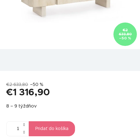
€2
633,80
–50 %
€2 633,80
–50 %
€1 316,90
Jednotková
8 – 9 týždňov
cena:
Pridať do košíka