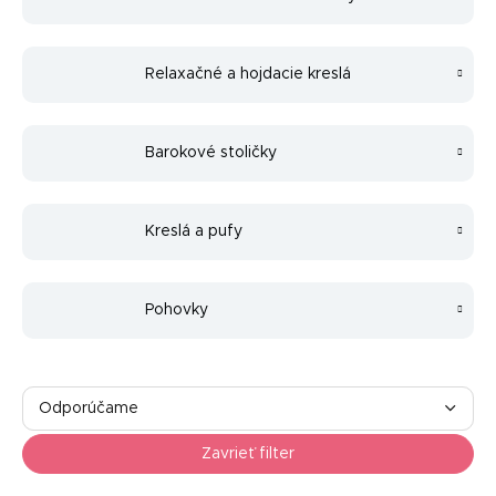
Relaxačné a hojdacie kreslá
Barokové stoličky
Kreslá a pufy
Pohovky
R
a
Odporúčame
d
Najlacnejšie
e
Zavrieť filter
n
Najdrahšie