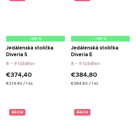
–50 %
–50 %
Jedálenská stolička
Jedálenská stolička
Diveria S
Diveria E
8 – 9 týždňov
8 – 9 týždňov
€374,40
€384,80
Jednotková
Jednotková
€374,40 / 1 ks
€384,80 / 1 ks
cena:
cena:
Akcia
Akcia