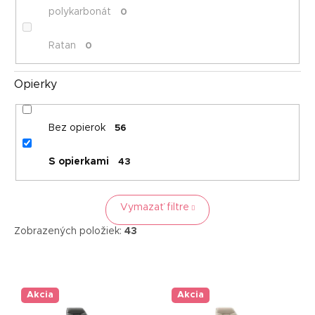
polykarbonát
0
Ratan
0
Opierky
Bez opierok
56
S opierkami
43
Vymazať filtre
Zobrazených položiek:
43
V
ý
p
Akcia
Akcia
i