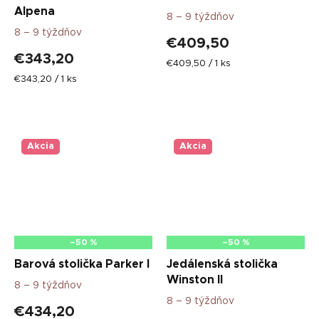
Alpena
8 – 9 týždňov
8 – 9 týždňov
€409,50
€343,20
Jednotková
€409,50 / 1 ks
cena:
Jednotková
€343,20 / 1 ks
cena:
Akcia
Akcia
–50 %
–50 %
Barová stolička Parker I
Jedálenská stolička
Winston II
8 – 9 týždňov
8 – 9 týždňov
€434,20