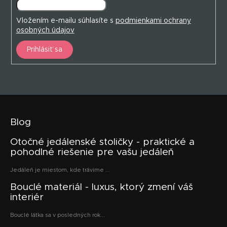
Vložením e-mailu súhlasíte s
podmienkami ochrany
osobných údajov
Prihlásiť sa
Blog
Otočné jedálenské stoličky - praktické a
pohodlné riešenie pre vašu jedáleň
Jedáleň je miestom, kde trávime ...
Bouclé materiál - luxus, ktorý zmení váš
interiér
Bouclé látka sa v posledných rok...