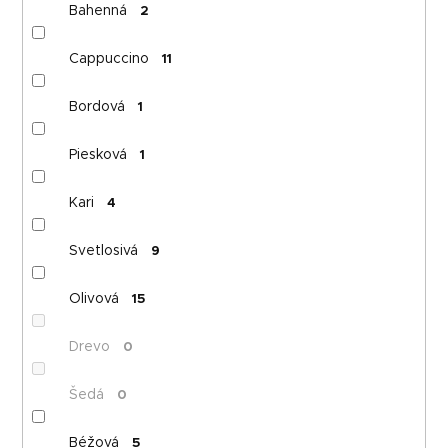
Bahenná
2
Cappuccino
11
Bordová
1
Piesková
1
Kari
4
Svetlosivá
9
Olivová
15
Drevo
0
Šedá
0
Béžová
5