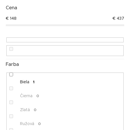
i
e
Cena
Najpredávanejšie
p
€
148
€
437
r
Abecedne
o
d
u
k
t
o
Farba
v
Biela
1
Čierna
0
Zlatá
0
Ružová
0