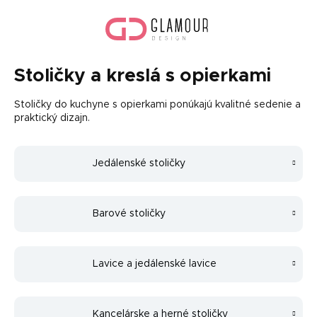
Prejsť
Nák
na
koší
obsah
Stoličky a kreslá s opierkami
Stoličky do kuchyne s opierkami ponúkajú kvalitné sedenie a
praktický dizajn.
Jedálenské stoličky
Barové stoličky
Lavice a jedálenské lavice
Kancelárske a herné stoličky