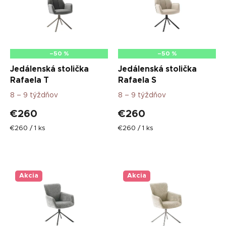
s
p
r
o
d
–50 %
–50 %
u
Jedálenská stolička
Jedálenská stolička
k
Rafaela T
Rafaela S
t
8 – 9 týždňov
8 – 9 týždňov
o
v
€260
€260
Jednotková
Jednotková
€260 / 1 ks
€260 / 1 ks
cena:
cena:
Akcia
Akcia