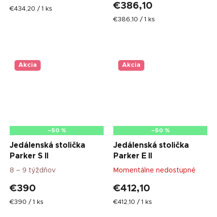
€386,10
Jednotková
€434,20 / 1 ks
cena:
Jednotková
€386,10 / 1 ks
cena:
Akcia
Akcia
–50 %
–50 %
Jedálenská stolička
Jedálenská stolička
Parker S II
Parker E II
8 – 9 týždňov
Momentálne nedostupné
€390
€412,10
Jednotková
Jednotková
€390 / 1 ks
€412,10 / 1 ks
cena:
cena: