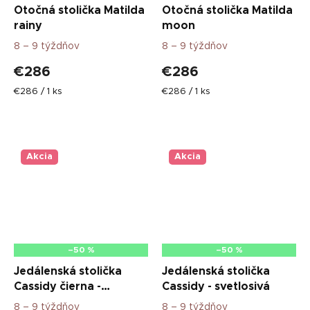
Otočná stolička Matilda
Otočná stolička Matilda
rainy
moon
8 – 9 týždňov
8 – 9 týždňov
€286
€286
Jednotková
Jednotková
€286 / 1 ks
€286 / 1 ks
cena:
cena:
Akcia
Akcia
–50 %
–50 %
Jedálenská stolička
Jedálenská stolička
Cassidy čierna -
Cassidy - svetlosivá
svetlosivá
8 – 9 týždňov
8 – 9 týždňov