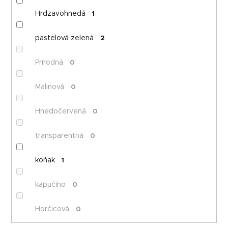
Hrdzavohnedá
1
pastelová zelená
2
Prírodná
0
Malinová
0
Hnedočervená
0
transparentná
0
koňak
1
kapučíno
0
Horčicová
0