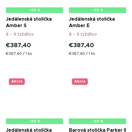
–50 %
–50 %
Jedálenská stolička
Jedálenská stolička
Amber S
Amber E
8 – 9 týždňov
8 – 9 týždňov
€387,40
€387,40
Jednotková
Jednotková
€387,40 / 1 ks
€387,40 / 1 ks
cena:
cena:
Akcia
Akcia
–50 %
–50 %
Jedálenská stolička
Barová stolička Parker II