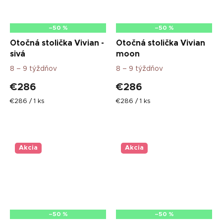
–50 %
–50 %
Otočná stolička Vivian -
Otočná stolička Vivian
sivá
moon
8 – 9 týždňov
8 – 9 týždňov
€286
€286
Jednotková
Jednotková
€286 / 1 ks
€286 / 1 ks
cena:
cena:
Akcia
Akcia
–50 %
–50 %