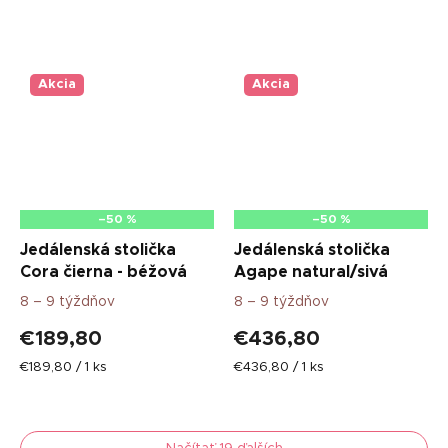
cena:
cena:
Akcia
Akcia
–50 %
–50 %
Jedálenská stolička
Jedálenská stolička
Cora čierna - béžová
Agape natural/sivá
8 – 9 týždňov
8 – 9 týždňov
€189,80
€436,80
Jednotková
Jednotková
€189,80 / 1 ks
€436,80 / 1 ks
cena:
cena: