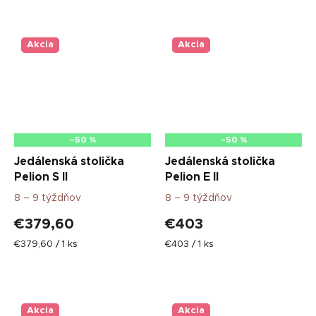
Akcia
Akcia
–50 %
–50 %
Jedálenská stolička
Jedálenská stolička
Pelion S II
Pelion E II
8 – 9 týždňov
8 – 9 týždňov
€379,60
€403
Jednotková
Jednotková
€379,60 / 1 ks
€403 / 1 ks
cena:
cena:
Akcia
Akcia