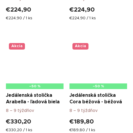
€224,90
€224,90
Jednotková
Jednotková
€224,90 / 1 ks
€224,90 / 1 ks
cena:
cena:
Akcia
Akcia
–50 %
–50 %
Jedálenská stolička
Jedálenská stolička
Arabella - ľadová biela
Cora béžová - béžová
8 – 9 týždňov
8 – 9 týždňov
€330,20
€189,80
Jednotková
Jednotková
€330,20 / 1 ks
€189,80 / 1 ks