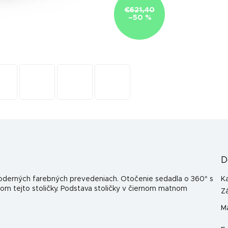
€621,40
–50 %
D
 moderných farebných prevedeniach. Otočenie sedadla o 360° s
K
 tejto stoličky. Podstava stoličky v čiernom matnom
Z
Ma