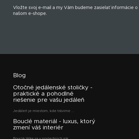
t
Vložte svoj e-mail a my Vám budeme zasielať informácie o
i
našom e-shope.
e
Blog
Otočné jedálenské stoličky -
praktické a pohodlné
riešenie pre vašu jedáleň
Jedáleň je miestom, kde trávime ...
Bouclé materiál - luxus, ktorý
zmení váš interiér
Bouclé látka sa v posledných rok...