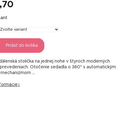
,70
á
iant
Pridať do košíka
dálenská stolička na jednej nohe v štyroch moderných
prevedeniach. Otočenie sedadla o 360° s automatickým
 mechanizmom …
nformácie