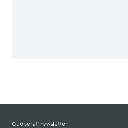
Z
á
p
Odoberať newsletter
ä