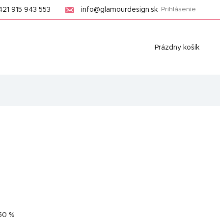
421 915 943 553
info@glamourdesign.sk
Prihlásenie
Nákupný
Prázdny košík
košík
50 %