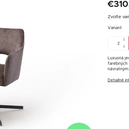
€310
Jednotkov
Zvoľte var
cena:
Variant
Luxusná je
farebných 
návratným
Detailné i