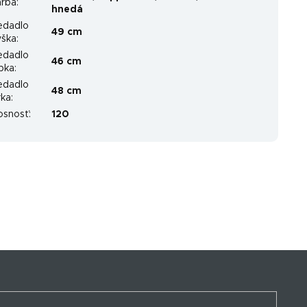
arba
:
hnedá
edadlo
49 cm
ýška
:
edadlo
46 cm
ĺbka
:
edadlo
48 cm
rka
:
osnosť
:
120