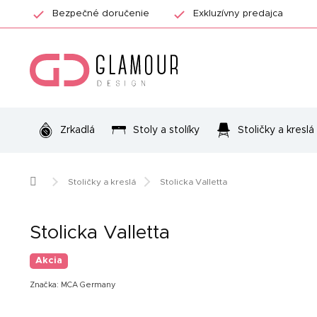
Prejsť
Bezpečné doručenie
Exkluzívny predajca
na
obsah
Zrkadlá
Stoly a stolíky
Stoličky a kreslá
Domov
Stoličky a kreslá
Stolicka Valletta
Stolicka Valletta
Akcia
Značka:
MCA Germany