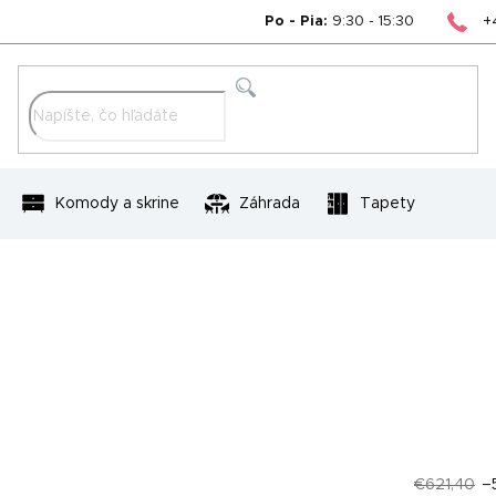
+
Po - Pia:
9:30 - 15:30
Hľadať
Komody a skrine
Záhrada
Tapety
€621,40
–