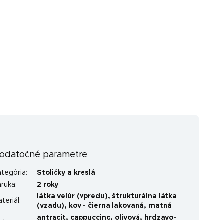
odatočné parametre
ategória
:
Stoličky a kreslá
áruka
:
2 roky
látka velúr (vpredu), štrukturálna látka
teriál
:
(vzadu), kov - čierna lakovaná, matná
antracit, cappuccino, olivová, hrdzavo-