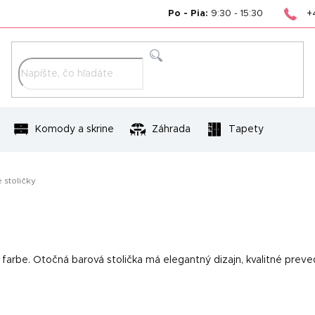
+
Po - Pia:
9:30 - 15:30
Hľadať
Komody a skrine
Záhrada
Tapety
 stoličky
 farbe. Otočná barová stolička má elegantný dizajn, kvalitné prev