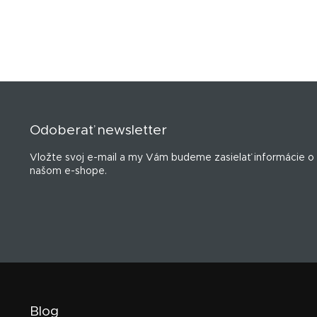
Z
á
p
Odoberať newsletter
ä
t
Vložte svoj e-mail a my Vám budeme zasielať informácie o
i
našom e-shope.
e
Blog