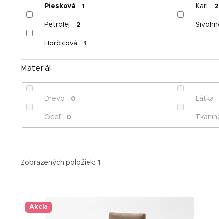
Piesková
Kari
1
2
Petrolej
Sivohn
2
Horčicová
1
Materiál
Drevo
Látka
0
Oceľ
Tkanin
0
Zobrazených položiek:
1
V
ý
p
Akcia