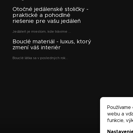
Otočné jedálenské stoličky -
praktické a pohodlné
riešenie pre vašu jedáleň
Jedáleň je miestom, kde trávime ...
Bouclé materiál - luxus, ktorý
zmení váš interiér
Bouclé látka sa v posledných rok...
Používame 
webu a vďa
funkcie, vý
Nastaveni