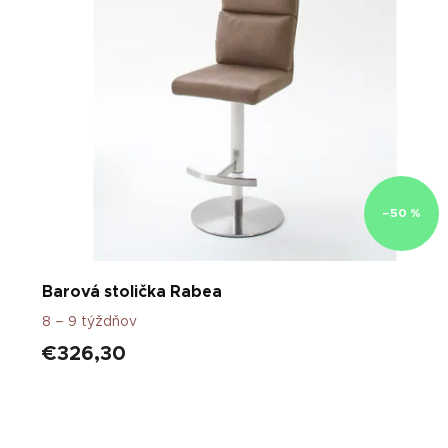
i
s
p
r
o
d
u
k
t
o
–50 %
v
Barová stolička Rabea
8 – 9 týždňov
€326,30