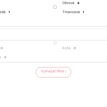
Olivová
6
edá
Tmavosivá
1
1
Koža
0
0
a
0
Vymazať filtre