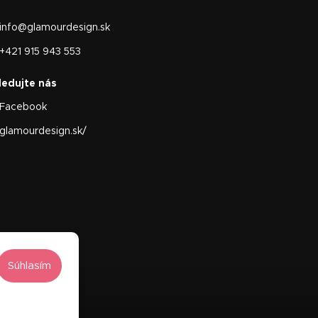
info
@
glamourdesign.sk
+421 915 943 553
Facebook
glamourdesign.sk/
Súhlasím