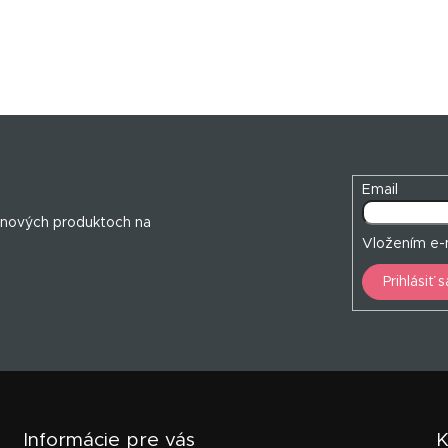
l
á
d
a
c
i
e
p
r
v
Email
k
y
 nových produktoch na
v
Vložením e-m
ý
p
Prihlásiť s
i
s
u
Informácie pre vás
K