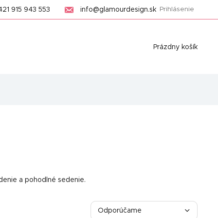
421 915 943 553
info@glamourdesign.sk
Prihlásenie
Nákupný
Prázdny košík
košík
edenie a pohodlné sedenie.
R
a
Odporúčame