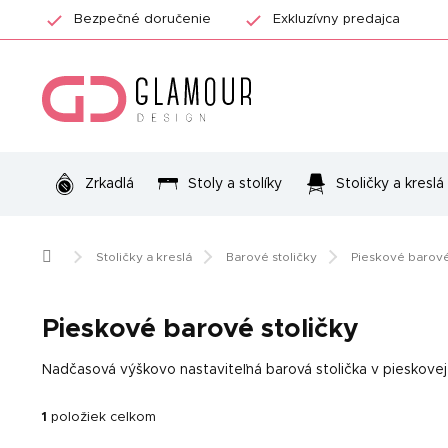
Prejsť
Bezpečné doručenie
Exkluzívny predajca
na
obsah
Zrkadlá
Stoly a stolíky
Stoličky a kreslá
Domov
Stoličky a kreslá
Barové stoličky
Pieskové barové
Pieskové barové stoličky
Nadčasová výškovo nastaviteľná barová stolička v pieskovej
1
položiek celkom