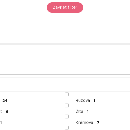
Zavrieť filter
Ružová
24
1
t
Žltá
6
1
Krémová
1
7