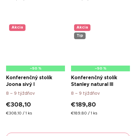
cena:
cena:
Akcia
Akcia
Tip
–50 %
–50 %
Konferenčný stolík
Konferenčný stolík
Joona sivý I
Stanley natural III
8 – 9 týždňov
8 – 9 týždňov
€308,10
€189,80
Jednotková
Jednotková
€308,10 / 1 ks
€189,80 / 1 ks
cena:
cena: