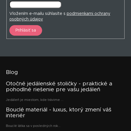
Vložením e-mailu súhlasíte s
podmienkami ochrany
osobných údajov
Prihlásiť sa
Blog
Otočné jedálenské stoličky - praktické a
pohodlné riešenie pre vašu jedáleň
Jedáleň je miestom, kde trávime ...
Bouclé materiál - luxus, ktorý zmení váš
interiér
Bouclé látka sa v posledných rok...