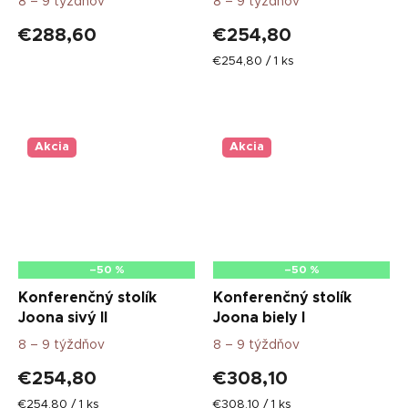
8 – 9 týždňov
8 – 9 týždňov
€288,60
€254,80
Jednotková
€254,80 / 1 ks
cena:
Akcia
Akcia
–50 %
–50 %
Konferenčný stolík
Konferenčný stolík
Joona sivý II
Joona biely I
8 – 9 týždňov
8 – 9 týždňov
€254,80
€308,10
Jednotková
Jednotková
€254,80 / 1 ks
€308,10 / 1 ks