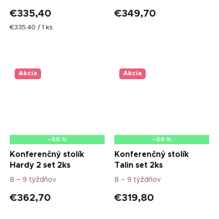
€335,40
€349,70
Jednotková
€335,40 / 1 ks
cena:
Akcia
Akcia
–50 %
–50 %
Konferenčný stolík
Konferenčný stolík
Hardy 2 set 2ks
Talin set 2ks
8 – 9 týždňov
8 – 9 týždňov
€362,70
€319,80