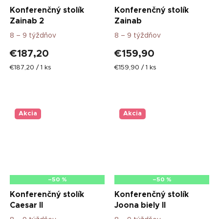
Konferenčný stolík
Konferenčný stolík
Zainab 2
Zainab
8 – 9 týždňov
8 – 9 týždňov
€187,20
€159,90
Jednotková
Jednotková
€187,20 / 1 ks
€159,90 / 1 ks
cena:
cena:
Akcia
Akcia
–50 %
–50 %
Konferenčný stolík
Konferenčný stolík
Caesar II
Joona biely II