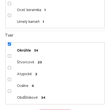
Oceľ, keramika
1
Umelý kameň
1
Tvar
Okrúhle
54
Štvorcové
23
Atypické
2
Oválne
4
Obdĺžnikové
34