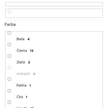
u
k
t
o
Farba
v
Biela
4
Čierna
13
Zlatá
2
Antracit
0
Patina
1
Číra
1