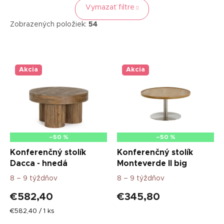
Vymazať filtre
Zobrazených položiek:
54
V
ý
p
Akcia
Akcia
i
s
p
r
o
d
–50 %
–50 %
u
Konferenčný stolík
Konferenčný stolík
k
Dacca - hnedá
Monteverde II big
t
8 – 9 týždňov
8 – 9 týždňov
o
v
€582,40
€345,80
Jednotková
€582,40 / 1 ks
cena: