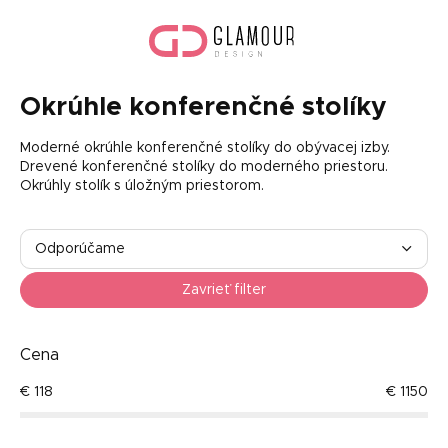
Prejsť
Nák
na
koší
obsah
Okrúhle konferenčné stolíky
Moderné okrúhle konferenčné stolíky do obývacej izby.
Drevené konferenčné stolíky do moderného priestoru.
Okrúhly stolík s úložným priestorom.
R
a
Odporúčame
d
Najlacnejšie
e
Zavrieť filter
n
Najdrahšie
i
e
Cena
Najpredávanejšie
p
€
118
€
1150
r
Abecedne
o
d