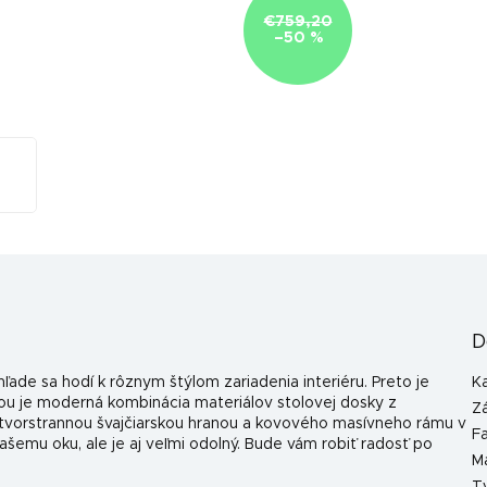
€759,20
–50 %
D
ade sa hodí k rôznym štýlom zariadenia interiéru. Preto je
K
ou je moderná kombinácia materiálov stolovej dosky z
Z
tvorstrannou švajčiarskou hranou a kovového masívneho rámu v
F
vašemu oku, ale je aj veľmi odolný. Bude vám robiť radosť po
Ma