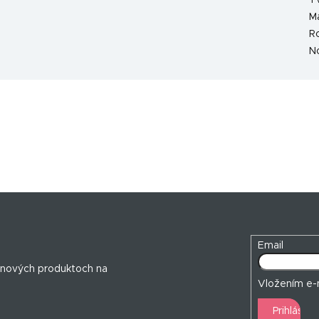
T
Ma
R
N
Email
 nových produktoch na
Vložením e-m
Prihlásiť