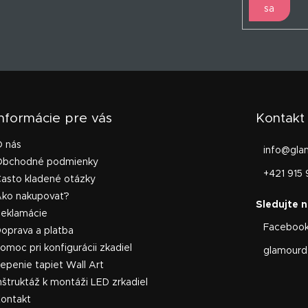
sa
Informácie pre vás
Kontakt
O nás
info
@
gla
Obchodné podmienky
+421 915 
asto kladené otázky
Ako nakupovať?
Reklamácie
Faceboo
oprava a platba
omoc pri konfigurácii zkadiel
glamourde
epenie tapiet Wall Art
nštruktáž k montáži LED zrkadiel
ontakt