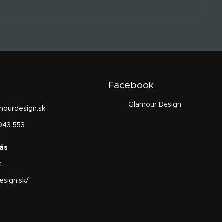
Facebook
Glamour Design
mourdesign.sk
943 553
k
sign.sk/