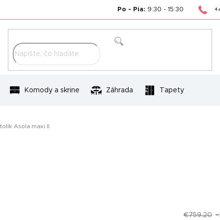
+
Po - Pia:
9:30 - 15:30
Hľadať
Komody a skrine
Záhrada
Tapety
olík Asola maxi II
€759,20
–