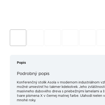
Popis
Podrobný popis
Konferenčný stolík Asola v modernom industriálnom vzhľ
možné umiestniť ho takmer kdekoľvek. Jeho zvláštnosť
masívneho dubového dreva s priebežnými lamelami a š
tvare písmena X v čiernej matnej farbe. Ulahodí nielen 
mnohé roky.