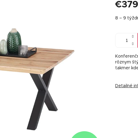
€379
Jednotkov
8 – 9 týž
cena:
Konferenčn
rôznym štý
takmer kde
Detailné i