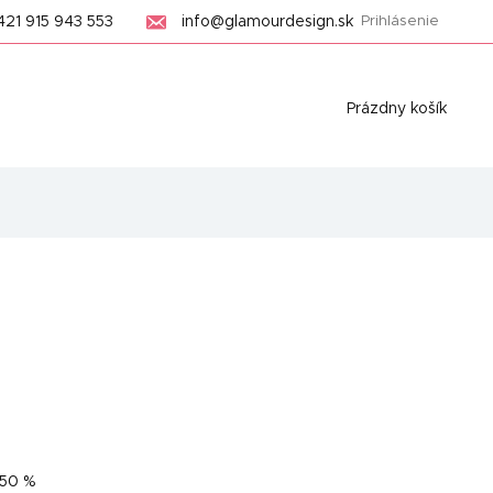
421 915 943 553
info@glamourdesign.sk
Prihlásenie
Nákupný
Prázdny košík
košík
50 %