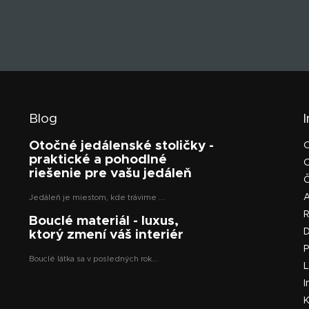
Blog
Otočné jedálenské stoličky -
praktické a pohodlné
riešenie pre vašu jedáleň
Č
Jedáleň je miestom, kde trávime ...
Bouclé materiál - luxus,
D
ktorý zmení váš interiér
P
Bouclé látka sa v posledných rok...
L
I
K