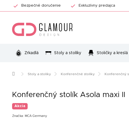
Prejsť
Bezpečné doručenie
Exkluzívny predajca
na
obsah
Zrkadlá
Stoly a stolíky
Stoličky a kreslá
Domov
Stoly a stolíky
Konferenčné stolíky
Konferenčný st
Konferenčný stolík Asola maxi II
Akcia
Značka:
MCA Germany