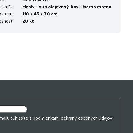
var
:
Obdĺžnikové
teriál
:
Masív - dub olejovaný, kov - čierna matná
ozmer
:
110 x 45 x 70 cm
osnosť
:
20 kg
ailu súhlasíte s
podmienkami ochrany osobných údajov