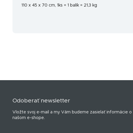
110 x 45 x 70 cm, 1ks = 1 balík = 21,3 kg
Z
á
p
Odoberať newsletter
ä
t
Vložte svoj e-mail a my Vám budeme zasielať informácie o
i
našom e-shope.
e