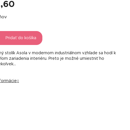
,60
á
dňov
Pridať do košíka
ý stolík Asola v modernom industriálnom vzhľade sa hodí k
lom zariadenia interiéru. Preto je možné umiestniť ho
koľvek...
nformácie