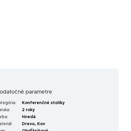
odatočné parametre
ategória
:
Konferenčné stolíky
áruka
:
2 roky
arba
:
Hnedá
teriál
:
Drevo
,
Kov