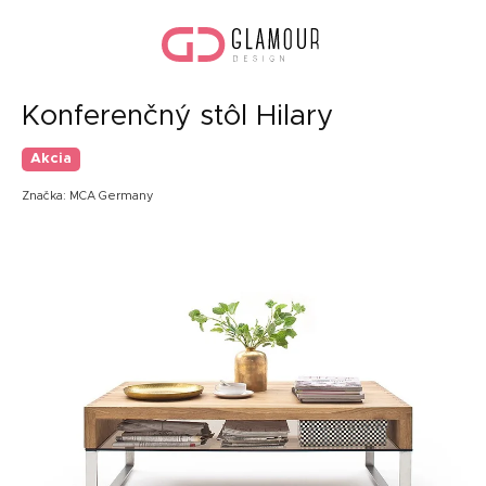
Prejsť
Nák
na
koší
obsah
Konferenčný stôl Hilary
Akcia
Značka:
MCA Germany