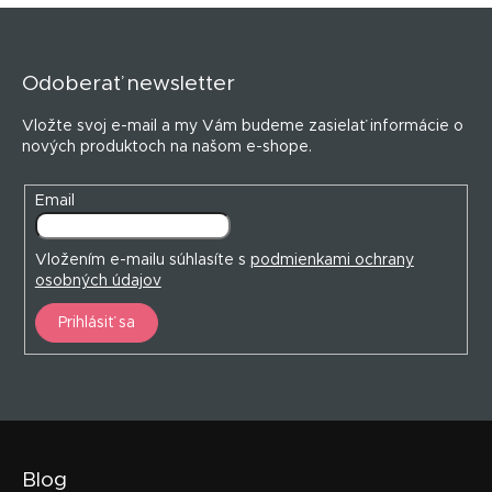
Z
á
p
Odoberať newsletter
ä
t
Vložte svoj e-mail a my Vám budeme zasielať informácie o
i
nových produktoch na našom e-shope.
e
Email
Vložením e-mailu súhlasíte s
podmienkami ochrany
osobných údajov
Prihlásiť sa
Blog