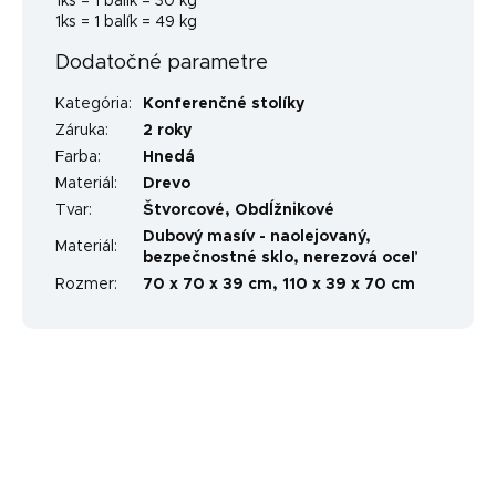
1ks = 1 balík = 30 kg
1ks = 1 balík = 49 kg
Dodatočné parametre
Kategória
:
Konferenčné stolíky
Záruka
:
2 roky
Farba
:
Hnedá
Materiál
:
Drevo
Tvar
:
Štvorcové
,
Obdĺžnikové
Dubový masív - naolejovaný,
Materiál
:
bezpečnostné sklo, nerezová oceľ
Rozmer
:
70 x 70 x 39 cm, 110 x 39 x 70 cm