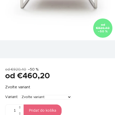
od
€920,40
–50 %
od €920,40
–50 %
od
€460,20
Jednotková
Zvoľte variant
cena:
Variant
Pridať do košíka