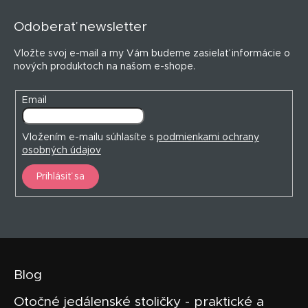
á
p
Odoberať newsletter
ä
t
Vložte svoj e-mail a my Vám budeme zasielať informácie o
i
nových produktoch na našom e-shope.
e
Email
Vložením e-mailu súhlasíte s
podmienkami ochrany
osobných údajov
Prihlásiť sa
Blog
Otočné jedálenské stoličky - praktické a