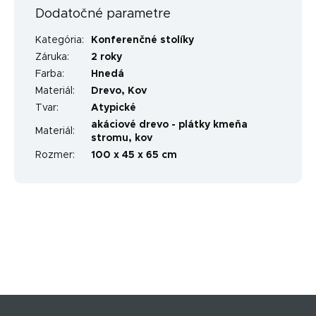
Dodatočné parametre
Kategória
:
Konferenčné stolíky
Záruka
:
2 roky
Farba
:
Hnedá
Materiál
:
Drevo
,
Kov
Tvar
:
Atypické
akáciové drevo - plátky kmeňa
Materiál
:
stromu, kov
Rozmer
:
100 x 45 x 65 cm
Z