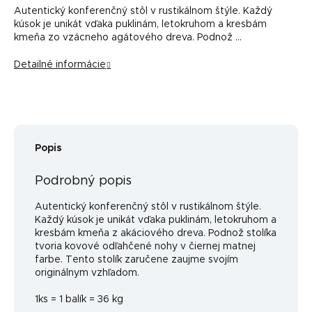
Autentický konferenčný stôl v rustikálnom štýle. Každý
kúsok je unikát vďaka puklinám, letokruhom a kresbám
kmeňa zo vzácneho agátového dreva. Podnož …
Detailné informácie
Popis
Podrobný popis
Autentický konferenčný stôl v rustikálnom štýle.
Každý kúsok je unikát vďaka puklinám, letokruhom a
kresbám kmeňa z akáciového dreva. Podnož stolíka
tvoria kovové odľahčené nohy v čiernej matnej
farbe. Tento stolík zaručene zaujme svojím
originálnym vzhľadom.
1ks = 1 balík = 36 kg