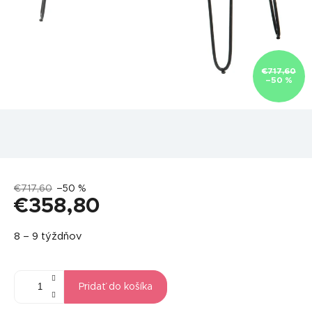
€717,60
–50 %
€717,60
–50 %
€358,80
Jednotková
8 – 9 týždňov
cena:
Pridať do košíka