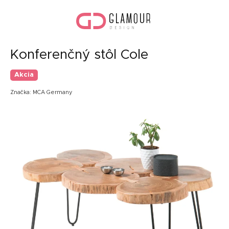
Prejsť
Nák
na
koší
obsah
Konferenčný stôl Cole
Akcia
Značka:
MCA Germany