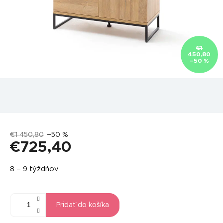
€1
450,80
–50 %
€1 450,80
–50 %
€725,40
Jednotková
8 – 9 týždňov
cena:
Pridať do košíka