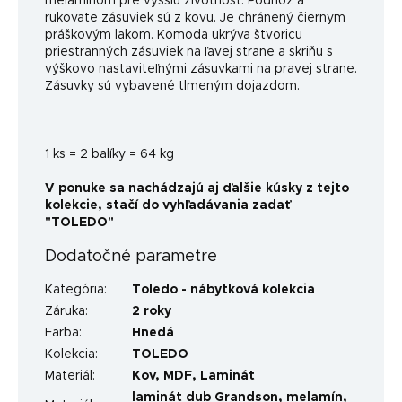
melamínom pre vyššiu životnosť. Podnož a
rukoväte zásuviek sú z kovu. Je chránený čiernym
práškovým lakom. Komoda ukrýva štvoricu
priestranných zásuviek na ľavej strane a skriňu s
výškovo nastaviteľnými zásuvkami na pravej strane.
Zásuvky sú vybavené tlmeným dojazdom.
1 ks = 2 balíky = 64 kg
V ponuke sa nachádzajú aj ďalšie kúsky z tejto
kolekcie, stačí do vyhľadávania zadať
"TOLEDO"
Dodatočné parametre
Kategória
:
Toledo - nábytková kolekcia
Záruka
:
2 roky
Farba
:
Hnedá
Kolekcia
:
TOLEDO
Materiál
:
Kov
,
MDF
,
Laminát
laminát dub Grandson, melamín,