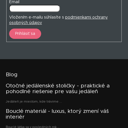
Email
Vložením e-mailu súhlasíte s
podmienkami ochrany
osobných údajov
Prihlásiť sa
Blog
Otočné jedálenské stoličky - praktické a
pohodlné riešenie pre vašu jedáleň
Jedáleň je miestom, kde trávime ...
Bouclé materiál - luxus, ktorý zmení váš
interiér
Bouclé látka sa v posledných rok...