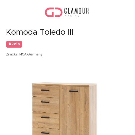
Prejsť
Nák
na
koší
obsah
Komoda Toledo III
Akcia
Značka:
MCA Germany