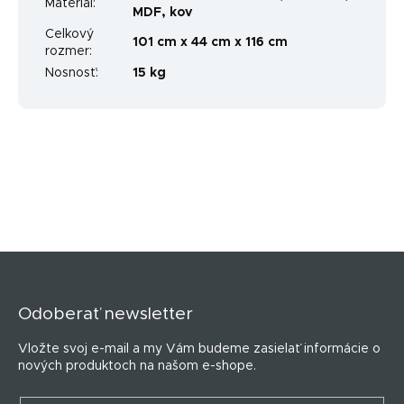
Materiál
:
MDF, kov
Celkový
101 cm x 44 cm x 116 cm
rozmer
:
Nosnosť
:
15 kg
Z
á
p
Odoberať newsletter
ä
t
Vložte svoj e-mail a my Vám budeme zasielať informácie o
i
nových produktoch na našom e-shope.
e