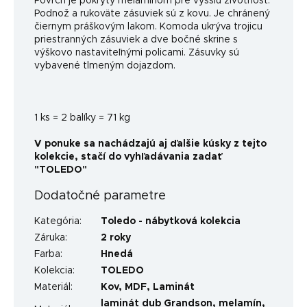
Povrch je pokrytý melamínom pre vyššiu životnosť.
Podnož a rukoväte zásuviek sú z kovu. Je chránený
čiernym práškovým lakom. Komoda ukrýva trojicu
priestranných zásuviek a dve bočné skrine s
výškovo nastaviteľnými policami. Zásuvky sú
vybavené tlmeným dojazdom.
1 ks = 2 balíky = 71 kg
V ponuke sa nachádzajú aj ďalšie kúsky z tejto
kolekcie, stačí do vyhľadávania zadať
"TOLEDO"
Dodatočné parametre
Kategória
:
Toledo - nábytková kolekcia
Záruka
:
2 roky
Farba
:
Hnedá
Kolekcia
:
TOLEDO
Materiál
:
Kov
,
MDF
,
Laminát
laminát dub Grandson, melamín,