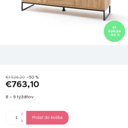
€1
526,20
–50 %
€1 526,20
–50 %
€763,10
Jednotková
8 – 9 týždňov
cena:
Pridať do košíka