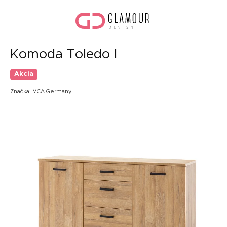
Prejsť
Nák
na
koší
obsah
Komoda Toledo I
Akcia
Značka:
MCA Germany