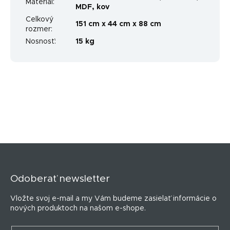
Materiál
:
MDF, kov
Celkový
151 cm x 44 cm x 88 cm
rozmer
:
Nosnosť
:
15 kg
Z
á
p
Odoberať newsletter
ä
t
Vložte svoj e-mail a my Vám budeme zasielať informácie o
i
nových produktoch na našom e-shope.
e