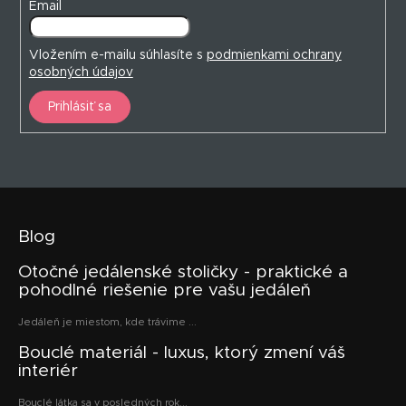
Email
Vložením e-mailu súhlasíte s
podmienkami ochrany
osobných údajov
Prihlásiť sa
Blog
Otočné jedálenské stoličky - praktické a
pohodlné riešenie pre vašu jedáleň
Jedáleň je miestom, kde trávime ...
Bouclé materiál - luxus, ktorý zmení váš
interiér
Bouclé látka sa v posledných rok...