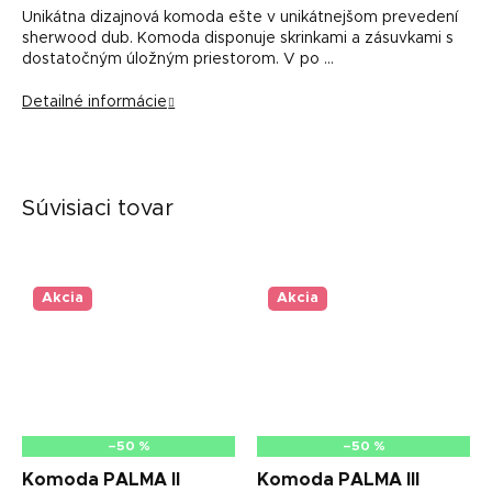
Unikátna dizajnová komoda ešte v unikátnejšom prevedení
sherwood dub. Komoda disponuje skrinkami a zásuvkami s
dostatočným úložným priestorom. V po …
Detailné informácie
Súvisiaci tovar
Akcia
Akcia
–50 %
–50 %
Komoda PALMA II
Komoda PALMA III