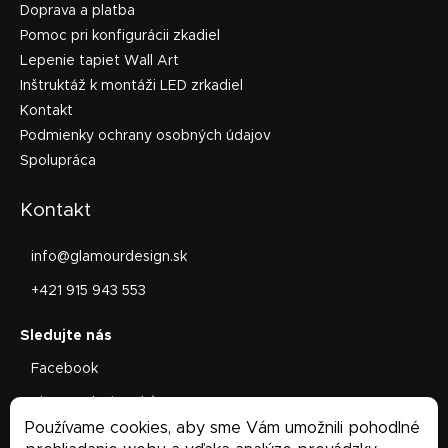
Doprava a platba
Pomoc pri konfigurácii zkadiel
Lepenie tapiet Wall Art
Inštruktáž k montáži LED zrkadiel
Kontakt
Podmienky ochrany osobných údajov
Spolupráca
Kontakt
info
@
glamourdesign.sk
+421 915 943 553
Facebook
glamourdesign.sk/
Používame cookies, aby sme Vám umožnili pohodlné
Facebook