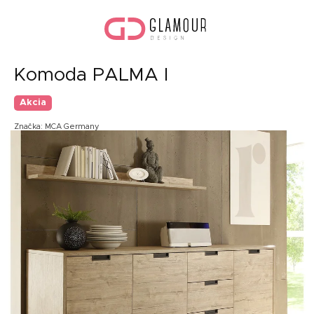
Prejsť
Nák
na
koší
obsah
Komoda PALMA I
Akcia
Značka:
MCA Germany