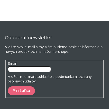
Z
á
p
Odoberať newsletter
ä
t
Vložte svoj e-mail a my Vám budeme zasielať informácie o
i
nových produktoch na našom e-shope.
e
Email
Vložením e-mailu súhlasíte s
podmienkami ochrany
osobných údajov
Prihlásiť sa