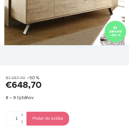
€1
297,40
–50 %
€1 297,40
–50 %
€648,70
Jednotková
8 – 9 týždňov
cena:
Pridať do košíka