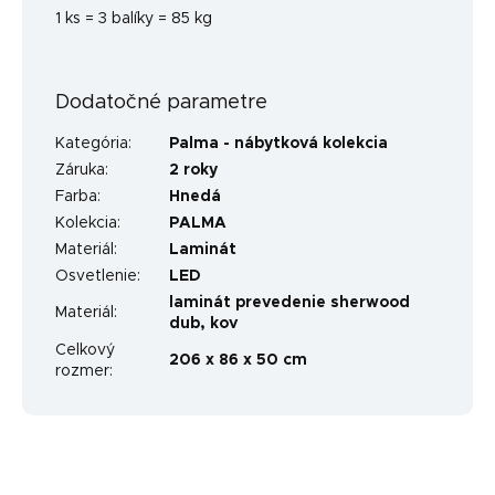
1 ks = 3 balíky = 85 kg
Dodatočné parametre
Kategória
:
Palma - nábytková kolekcia
Záruka
:
2 roky
Farba
:
Hnedá
Kolekcia
:
PALMA
Materiál
:
Laminát
Osvetlenie
:
LED
laminát prevedenie sherwood
Materiál
:
dub, kov
Celkový
206 x 86 x 50 cm
rozmer
: