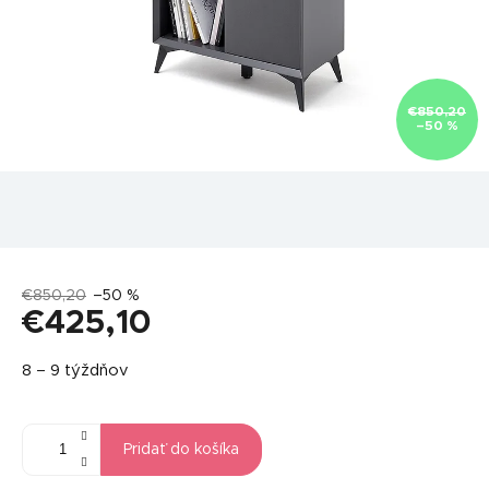
€850,20
–50 %
€850,20
–50 %
€425,10
Jednotková
8 – 9 týždňov
cena:
Pridať do košíka