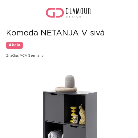
Prejsť
Nák
na
koší
obsah
Komoda NETANJA V sivá
Akcia
Značka:
MCA Germany