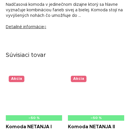
Nadčasová komoda v jedinečnom dizajne ktorý sa hlavne
vyznačuje kombináciou farieb sivej a bielej. Komoda stojí na
vyvýšených nohách čo umožňuje do …
Detailné informácie
Súvisiaci tovar
Akcia
Akcia
–50 %
–50 %
Komoda NETANJA I
Komoda NETANJA II