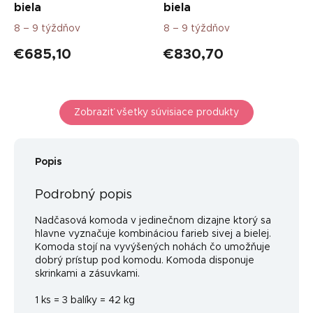
biela
biela
8 – 9 týždňov
8 – 9 týždňov
€685,10
€830,70
Zobraziť všetky súvisiace produkty
Popis
Podrobný popis
Nadčasová komoda v jedinečnom dizajne ktorý sa
hlavne vyznačuje kombináciou farieb sivej a bielej.
Komoda stojí na vyvýšených nohách čo umožňuje
dobrý prístup pod komodu. Komoda disponuje
skrinkami a zásuvkami.
1 ks = 3 balíky = 42 kg