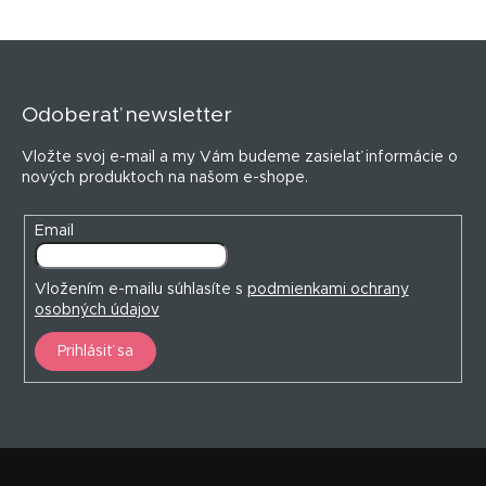
Z
á
p
Odoberať newsletter
ä
t
Vložte svoj e-mail a my Vám budeme zasielať informácie o
i
nových produktoch na našom e-shope.
e
Email
Vložením e-mailu súhlasíte s
podmienkami ochrany
osobných údajov
Prihlásiť sa