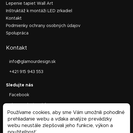
Lepenie tapiet Wall Art
Inštruktáž k montáži LED zrkadiel
Kontakt
Podmienky ochrany osobných údajov
Spolupráca
Kontakt
info
@
glamourdesign.sk
+421 915 943 553
Facebook
glamourdesign.sk/
Používame cookies, aby sme Vám umožnili pohodlné
Facebook
prehliadanie webu a vďaka analýze prevádzky
webu neustále zlepšovali jeho funkcie, výkon a
použiteľnosť.