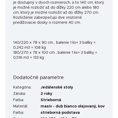
je dostupný v dvoch rozmeroch, a to 140 cm, ktorý
je možné rozložiť až do dĺžky 220 cm alebo 180
cm, ktorý je možné rozložiť až do dĺžky 270 cm.
Rozloženie zabezpečujú dve vnútorné
predlžovacie dosky o rozmere 40 cm.
140/220 x 78 x 90 cm , balenie 1 ks= 3 balíky =
0,342 m3 = 108 kg
180/270 x 78 x 100 cm , balenie 1 ks= 3 balíky =
0,516 m3 = 133 kg
Dodatočné parametre
Kategória
:
Jedálenské stoly
Záruka
:
2 roky
Farba
:
Strieborná
Materiál
:
masív - dub bianco olejovaný, kov
Farba
:
strieborná podstava