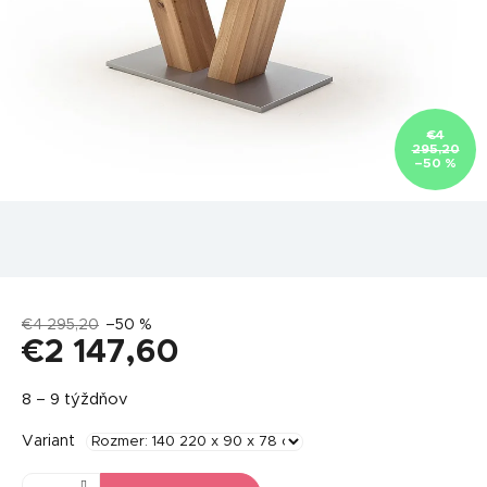
€4
295,20
–50 %
€4 295,20
–50 %
€2 147,60
Jednotková
8 – 9 týždňov
cena:
Variant