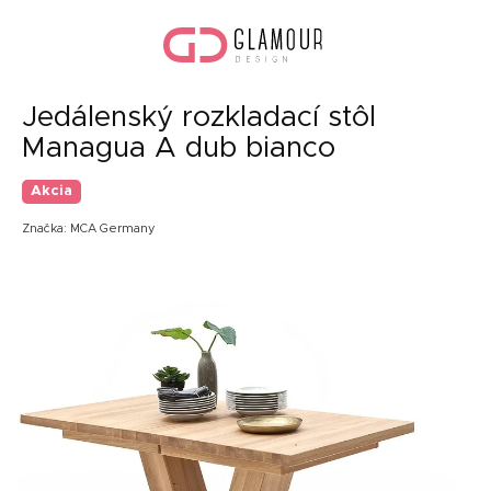
Prejsť
Nák
na
koší
obsah
Jedálenský rozkladací stôl
Managua A dub bianco
Akcia
Značka:
MCA Germany