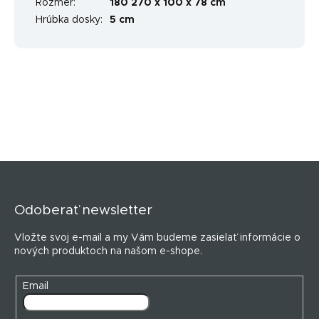
Rozmer
:
180 270 x 100 x 78 cm
Hrúbka dosky
:
5 cm
Z
á
p
Odoberať newsletter
ä
t
Vložte svoj e-mail a my Vám budeme zasielať informácie o
i
nových produktoch na našom e-shope.
e
Email