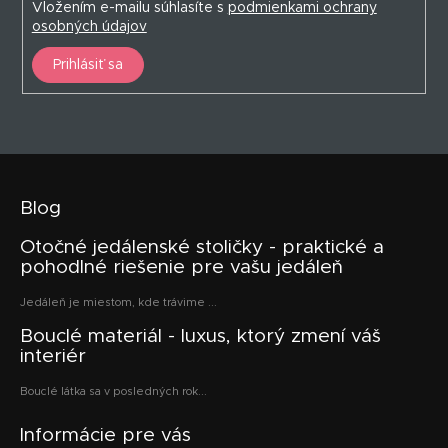
Vložením e-mailu súhlasíte s
podmienkami ochrany
osobných údajov
Prihlásiť sa
Blog
Otočné jedálenské stoličky - praktické a
pohodlné riešenie pre vašu jedáleň
Jedáleň je miestom, kde trávime ...
Bouclé materiál - luxus, ktorý zmení váš
interiér
Bouclé látka sa v posledných rok...
Informácie pre vás