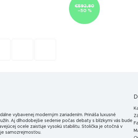
€592,80
–50 %
D
K
edálne vybavenej moderným zariadením. Prináša luxusné
Z
ružín. Aj dlhodobejšie sedenie počas debaty s blízkymi vás bude
F
ejúcej ocele zaisťuje vysokú stabilitu. Stolička je otočná v
Ma
 je samozrejmosťou.