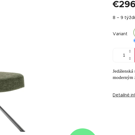
€296
Jednotkov
8 – 9 týž
cena:
Variant
Jedálenská
moderným za
Detailné i