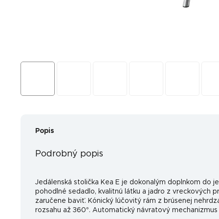
Popis
Podrobný popis
Jedálenská stolička Kea E je dokonalým doplnkom do j
pohodlné sedadlo, kvalitnú látku a jadro z vreckových p
zaručene baviť. Kónický lúčovitý rám z brúsenej nehrdzav
rozsahu až 360
°
. Automatický návratový mechanizmus