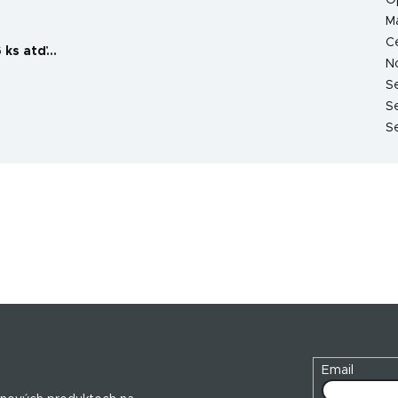
O
Ma
C
 ks atď...
N
S
S
Se
Email