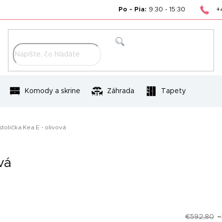
+
Po - Pia:
9:30 - 15:30
Hľadať
Komody a skrine
Záhrada
Tapety
tolička Kea E - olivová
vá
€592,80
–