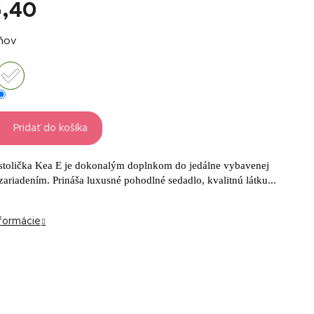
,40
á
dňov
Pridať do košíka
 stolička Kea E je dokonalým doplnkom do jedálne vybavenej
riadením. Prináša luxusné pohodlné sedadlo, kvalitnú látku...
nformácie