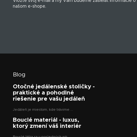
Vložte svoj e-mail a my Vám budeme zasielať informácie o
i
našom e-shope.
e
Blog
Otočné jedálenské stoličky -
praktické a pohodlné
riešenie pre vašu jedáleň
Jedáleň je miestom, kde trávime ...
Bouclé materiál - luxus,
ktorý zmení váš interiér
Bouclé látka sa v posledných rok...