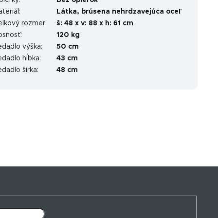
pierky
:
Bez opierok
teriál
:
Látka, brúsena nehrdzavejúca oceľ
elkový rozmer
:
š: 48 x v: 88 x h: 61 cm
osnosť
:
120 kg
edadlo výška
:
50 cm
edadlo hĺbka
:
43 cm
dadlo šírka
:
48 cm