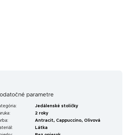
odatočné parametre
ategória
:
Jedálenské stoličky
áruka
:
2 roky
arba
:
Antracit
,
Cappuccino
,
Olivová
teriál
:
Látka