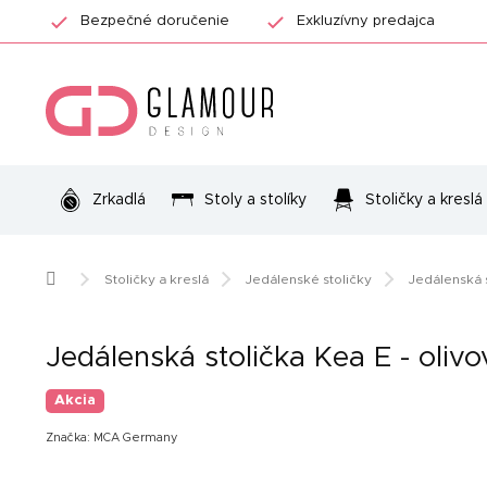
Prejsť
Bezpečné doručenie
Exkluzívny predajca
na
obsah
Zrkadlá
Stoly a stolíky
Stoličky a kreslá
Domov
Stoličky a kreslá
Jedálenské stoličky
Jedálenská s
Jedálenská stolička Kea E - olivo
Akcia
Značka:
MCA Germany