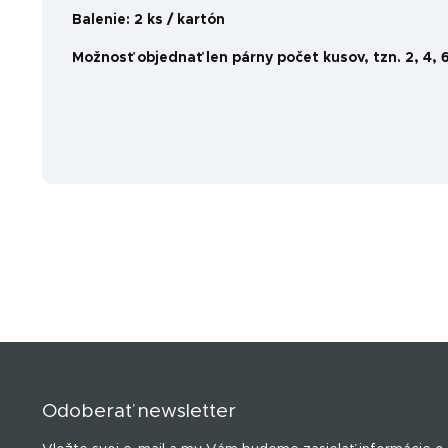
Balenie: 2 ks / kartón
Možnosť objednať len párny počet kusov, tzn. 2, 4, 6
Z
á
p
Odoberať newsletter
ä
t