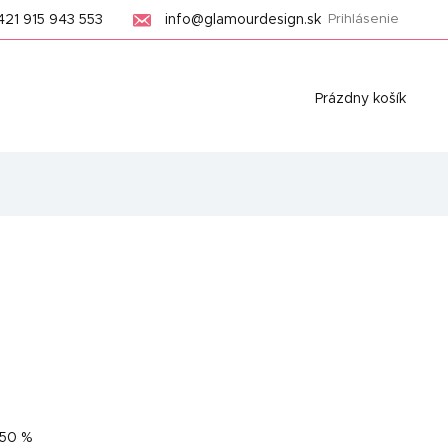
421 915 943 553
info@glamourdesign.sk
Prihlásenie
Nákupný
Prázdny košík
košík
50 %