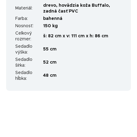
drevo, hovädzia koža Buffalo,
Materiál
:
zadná časť PVC
Farba
:
bahenná
Nosnosť
:
150 kg
Celkový
š: 82 cm x v: 111 cm x h: 86 cm
rozmer
:
Sedadlo
55 cm
výška
:
Sedadlo
52 cm
šírka
:
Sedadlo
48 cm
hĺbka
: