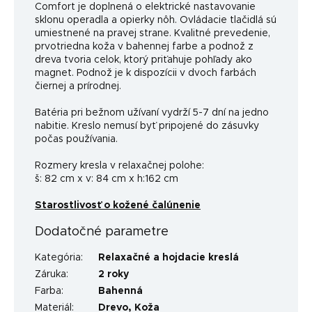
Comfort je doplnená o elektrické nastavovanie
sklonu operadla a opierky nôh. Ovládacie tlačidlá sú
umiestnené na pravej strane. Kvalitné prevedenie,
prvotriedna koža v bahennej farbe a podnož z
dreva tvoria celok, ktorý priťahuje pohľady ako
magnet. Podnož je k dispozícii v dvoch farbách
čiernej a prírodnej.
Batéria pri bežnom užívaní vydrží 5-7 dní na jedno
nabitie. Kreslo nemusí byť pripojené do zásuvky
počas používania.
Rozmery kresla v relaxačnej polohe:
š: 82 cm x v: 84 cm x h:162 cm
Starostlivosť o
kožené čalúnenie
Dodatočné parametre
Kategória
:
Relaxačné a hojdacie kreslá
Záruka
:
2 roky
Farba
:
Bahenná
Materiál
:
Drevo
,
Koža