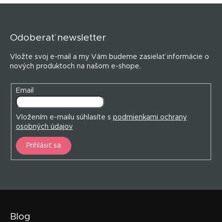
Z
á
p
Odoberať newsletter
ä
t
Vložte svoj e-mail a my Vám budeme zasielať informácie o
i
nových produktoch na našom e-shope.
e
Email
Vložením e-mailu súhlasíte s
podmienkami ochrany
osobných údajov
Prihlásiť sa
Blog