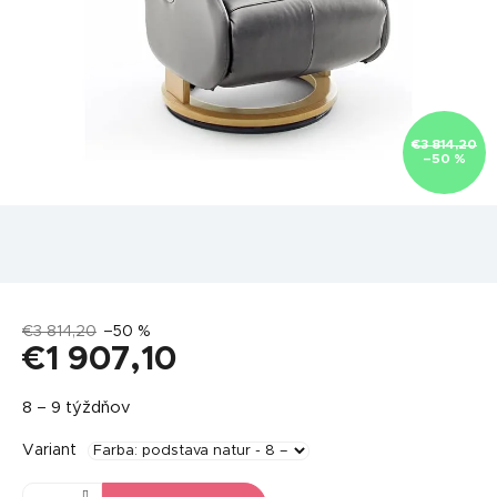
€3 814,20
–50 %
€3 814,20
–50 %
€1 907,10
Jednotková
8 – 9 týždňov
cena:
Variant