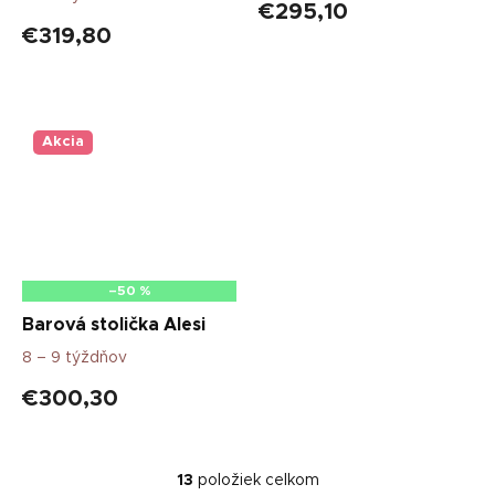
€295,10
€319,80
Akcia
–50 %
Barová stolička Alesi
8 – 9 týždňov
€300,30
13
položiek celkom
O