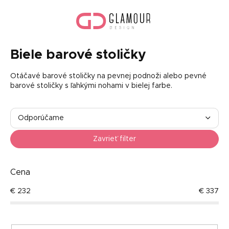
Prejsť
Nák
na
koší
obsah
Biele barové stoličky
Otáčavé barové stoličky na pevnej podnoži alebo pevné
barové stoličky s ľahkými nohami v bielej farbe.
R
a
Odporúčame
d
Najlacnejšie
e
Zavrieť filter
n
Najdrahšie
i
e
Cena
Najpredávanejšie
p
€
232
€
337
r
Abecedne
o
d