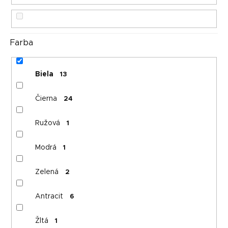
u
k
t
o
Farba
v
Biela
13
Čierna
24
Ružová
1
Modrá
1
Zelená
2
Antracit
6
Žltá
1