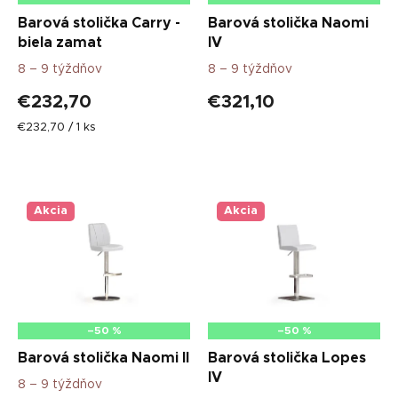
u
Barová stolička Carry -
Barová stolička Naomi
k
biela zamat
IV
t
8 – 9 týždňov
8 – 9 týždňov
o
v
€232,70
€321,10
Jednotková
€232,70 / 1 ks
cena:
Akcia
Akcia
–50 %
–50 %
Barová stolička Naomi II
Barová stolička Lopes
IV
8 – 9 týždňov