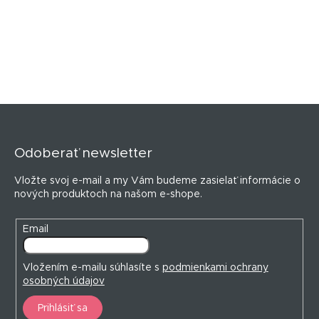
v
l
á
d
a
c
i
e
Z
p
á
r
p
v
Odoberať newsletter
ä
k
y
t
Vložte svoj e-mail a my Vám budeme zasielať informácie o
v
i
nových produktoch na našom e-shope.
ý
e
p
i
Email
s
u
Vložením e-mailu súhlasíte s
podmienkami ochrany
osobných údajov
Prihlásiť sa