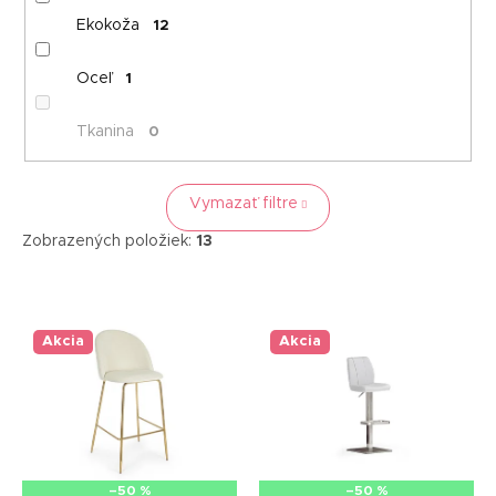
Ekokoža
12
Oceľ
1
Tkanina
0
Vymazať filtre
Zobrazených položiek:
13
V
ý
p
Akcia
Akcia
i
s
p
r
o
d
–50 %
–50 %