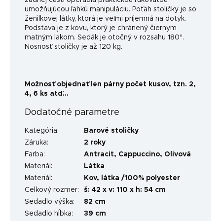
umožňujúcou ľahkú manipuláciu. Poťah stoličky je so
ženilkovej látky, ktorá je veľmi príjemná na dotyk.
Podstava je z kovu, ktorý je chránený čiernym
matným lakom. Sedák je otočný v rozsahu 180°.
Nosnosť stoličky je až 120 kg.
Možnosť objednať len párny počet kusov, tzn. 2,
4, 6 ks atď...
Dodatočné parametre
Kategória
:
Barové stoličky
Záruka
:
2 roky
Farba
:
Antracit
,
Cappuccino
,
Olivová
Materiál
:
Látka
Materiál
:
Kov, látka /100% polyester
Celkový rozmer
:
š: 42 x v: 110 x h: 54 cm
Sedadlo výška
:
82 cm
Sedadlo hĺbka
:
39 cm