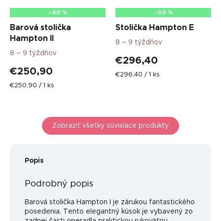
–50 %
–50 %
Barová stolička
Stolička Hampton E
Hampton II
8 – 9 týždňov
8 – 9 týždňov
€296,40
€250,90
Jednotková
€296,40 / 1 ks
cena:
Jednotková
€250,90 / 1 ks
cena:
Zobraziť všetky súvisiace produkty
Popis
Podrobný popis
Barová stolička Hampton I je zárukou fantastického
posedenia. Tento elegantný kúsok je vybavený zo
zadnej časti operadla praktickou rukoväťou