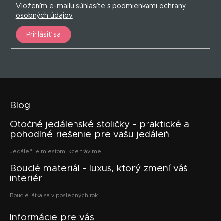
Vložením e-mailu súhlasíte s
podmienkami ochrany
osobných údajov
Prihlásiť sa
Blog
Otočné jedálenské stoličky - praktické a
pohodlné riešenie pre vašu jedáleň
Jedáleň je miestom, kde trávime ...
Bouclé materiál - luxus, ktorý zmení váš
interiér
Bouclé látka sa v posledných rok...
Informácie pre vás