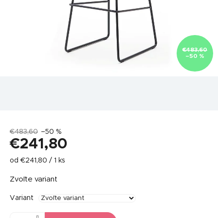
€483,60
–50 %
€483,60
–50 %
€241,80
Jednotková
od €241,80 / 1 ks
cena:
Zvoľte variant
Variant