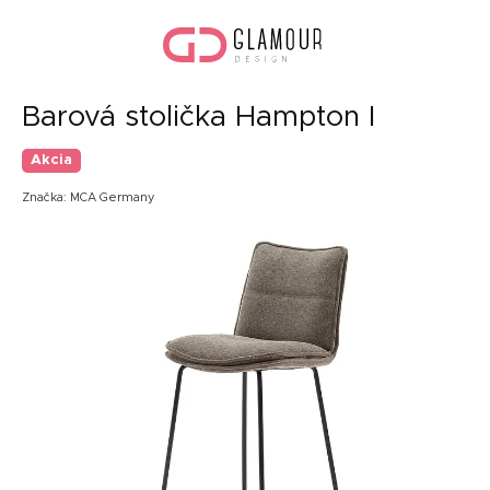
Prejsť
Nák
na
koší
obsah
Barová stolička Hampton I
Akcia
Značka:
MCA Germany