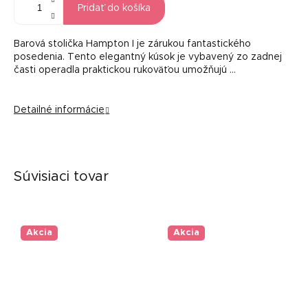
Pridať do košíka
Barová stolička Hampton I je zárukou fantastického
posedenia. Tento elegantný kúsok je vybavený zo zadnej
časti operadla praktickou rukoväťou umožňujú …
Detailné informácie
Súvisiaci tovar
Akcia
Akcia