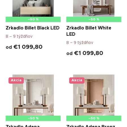
p
r
o
d
–50 %
–50 %
u
Zrkadlo Billet Black LED
Zrkadlo Billet White
k
LED
8 – 9 týždňov
t
8 – 9 týždňov
o
€1 099,80
od
v
€1 099,80
od
Akcia
Akcia
–50 %
–50 %