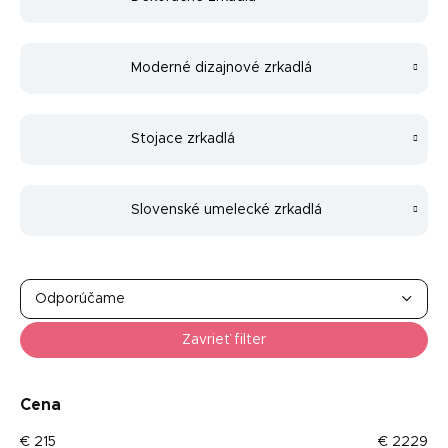
Moderné dizajnové zrkadlá
Stojace zrkadlá
Slovenské umelecké zrkadlá
R
a
Odporúčame
d
Najlacnejšie
e
Zavrieť filter
n
Najdrahšie
i
e
Cena
Najpredávanejšie
p
€
215
€
2229