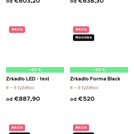
€603,20
€638,30
od
od
Akcia
Akcia
Novinka
–50 %
–50 %
Zrkadlo LED - test
Zrkadlo Forma Black
8 – 9 týždňov
8 – 9 týždňov
€887,90
€520
od
od
Akcia
Akcia