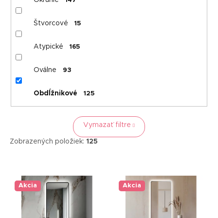
Okrúhle
147
Štvorcové
15
Atypické
165
Oválne
93
Obdĺžnikové
125
Vymazať filtre
Zobrazených položiek:
125
V
ý
p
Akcia
Akcia
i
s