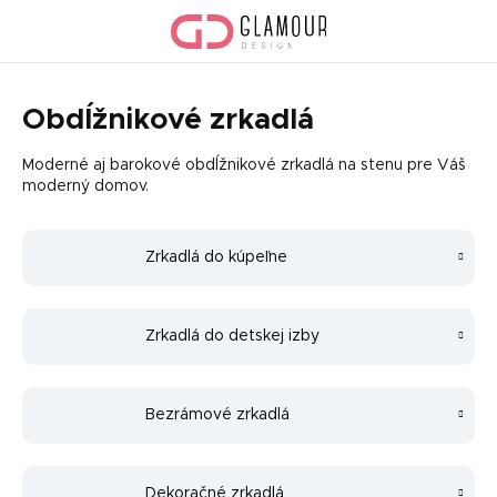
Prejsť
na
obsah
Obdĺžnikové zrkadlá
Moderné aj barokové obdĺžnikové zrkadlá na stenu pre Váš
moderný domov.
Zrkadlá do kúpeľne
Zrkadlá do detskej izby
Bezrámové zrkadlá
Dekoračné zrkadlá