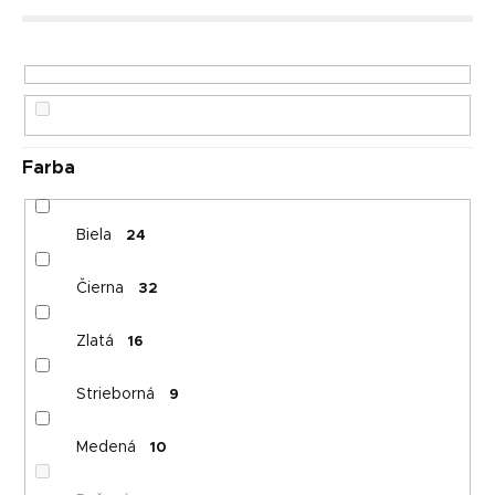
r
Abecedne
o
d
u
k
t
o
Farba
v
Biela
24
Čierna
32
Zlatá
16
Strieborná
9
Medená
10