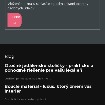
Vložením e-mailu súhlasíte s
podmienkami ochrany
osobných údajov
Prihlásiť
sa
Blog
Otočné jedálenské stoličky - praktické a
pohodlné riešenie pre vašu jedáleň
Jedáleň je miestom, kde trávime ...
Bouclé materiál - luxus, ktorý zmení váš
interiér
Bouclé látka sa v posledných rok...